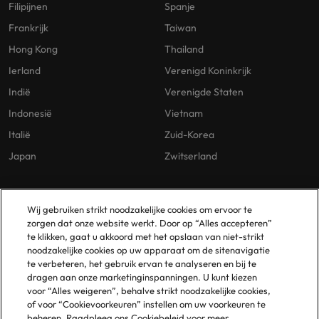
Filipijnen
Spanje
Frankrijk
Taiwan
Hong Kong
Thailand
Ierland
Verenigd Koninkrijk
Indië
Verenigde Staten
Indonesië
Vietnam
Italië
Zuid-Korea
Japan
Zwitserland
Our Policies
Vestigingen
Wij gebruiken strikt noodzakelijke cookies om ervoor te
zorgen dat onze website werkt. Door op “Alles accepteren”
Privacybeleid
Amsterdam
te klikken, gaat u akkoord met het opslaan van niet-strikt
noodzakelijke cookies op uw apparaat om de sitenavigatie
Cookies Policy
Eindhoven
te verbeteren, het gebruik ervan te analyseren en bij te
Policy Library
Rotterdam
dragen aan onze marketinginspanningen. U kunt kiezen
voor “Alles weigeren”, behalve strikt noodzakelijke cookies,
Gelijke Behandeling
of voor “Cookievoorkeuren” instellen om uw voorkeuren te
beheren. Raadpleeg ons Cookiebeleid voor meer