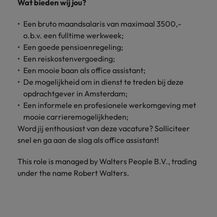
Wat bieden wij jou?
vacatures
Je kunt op ons
Italië
Zuid-Korea
Een bruto maandsalaris van maximaal 3500,-
rekenen bij
Een baan in
het
Japan
Zwitserland
o.b.v. een fulltime werkweek;
recruitment -
waarmaken
iets voor jou?
Een goede pensioenregeling;
van jouw
Een reiskostenvergoeding;
ambities.
Een mooie baan als office assistant;
De mogelijkheid om in dienst te treden bij deze
opdrachtgever in Amsterdam;
Een informele en profesionele werkomgeving met
mooie carrieremogelijkheden;
Word jij enthousiast van deze vacature? Solliciteer
snel en ga aan de slag als office assistant!
This role is managed by Walters People B.V., trading
under the name Robert Walters.