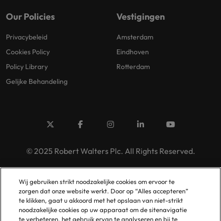
Our Policies
Vestigingen
Privacybeleid
Amsterdam
Cookies Policy
Eindhoven
Policy Library
Rotterdam
Gelijke Behandeling
© 2025 Robert Walters Plc. All Rights Reserved.
Wij gebruiken strikt noodzakelijke cookies om ervoor te
zorgen dat onze website werkt. Door op “Alles accepteren”
te klikken, gaat u akkoord met het opslaan van niet-strikt
noodzakelijke cookies op uw apparaat om de sitenavigatie
te verbeteren, het gebruik ervan te analyseren en bij te