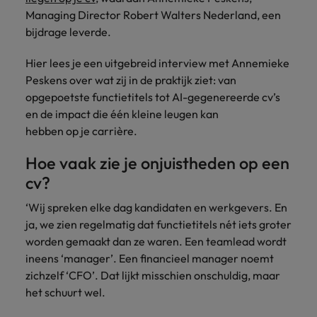
Belgie
Midden-Oosten
Van MKB tot
Carrière-advies
Managing Director Robert Walters Nederland, een
Finance interimtarieven in 2026:
grote
Onze
Liegen op je cv: 'Als het uitkomt is
New Zealand
bijdrage leverde.
groeiend gat tussen generalisten en
Canada
Nederland
multinational, jij
Sales & Marketing
specialisten
het vertrouwen voor altijd weg'
helpt je
specialisten
helpen je bij
Portugal
Hier lees je een uitgebreid interview met Annemieke
werkgever
Chili
New Zealand
het vinden van
Treasury
sneller, beter en
Peskens over wat zij in de praktijk ziet: van
een financiële
Recruitmentadvies
Singapore
efficiënter te
China
Portugal
rol binnen de
opgepoetste functietitels tot AI-gegenereerde cv’s
Business controller of financial
worden.
publieke
Spanje
en de impact die één kleine leugen kan
controller aannemen? Download de
Interne vacatures
Duitsland
sector of zorg.
Singapore
hebben op je carrière.
checklist
Werken bij ons
Taiwan
Filipijnen
Spanje
Hoe vaak zie je onjuistheden op een
Tax
Sales &
Onze mensen maken het verschil. Lees
Thailand
Marketing
cv?
hun verhaal en kom alles te weten over
Frankrijk
Taiwan
Kom in contact
Verenigd Koninkrijk
een carrière bij Robert Walters
met
Bouw aan je
‘Wij spreken elke dag kandidaten en werkgevers. En
Nederland.
Hong Kong
werkgevers
Thailand
carrière en aan
Verenigde Staten
ja, we zien regelmatig dat functietitels nét iets groter
die jouw tax
de groei van je
Ontdek meer
worden gemaakt dan ze waren. Een teamlead wordt
expertise op
Ierland
Verenigd Koninkrijk
Vietnam
werkgever.
ineens ‘manager’. Een financieel manager noemt
waarde
zichzelf ‘CFO’. Dat lijkt misschien onschuldig, maar
schatten.
Zuid-Korea
Indië
Verenigde Staten
het schuurt wel.
Zwitserland
Indonesië
Vietnam
Treasury
Interne