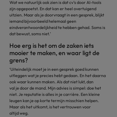
Wat we natuurlijk ook zien is dat cv’s door AI-tools
vacatures
Je kunt op ons
Italië
Zuid-Korea
zijn opgepoetst. En dat kan er heel overtuigend
rekenen bij
Een baan in
uitzien. Maar als je doorvraagt in een gesprek, blijkt
het
Japan
Zwitserland
recruitment -
iemand bijvoorbeeld helemaal geen
waarmaken
iets voor jou?
eindverantwoordelijkheid te hebben gehad. Soms is
van jouw
dat bewust, soms niet.’
ambities.
Hoe erg is het om de zaken iets
mooier te maken, en waar ligt de
grens?
‘Uiteindelijk moet je in een gesprek goed kunnen
uitleggen wat je precies hebt gedaan. En het daarna
ook waar kunnen maken. Als dat niet lukt, dan
val je door de mand. Mijn advies is simpel: doe het
niet. Je reputatie is alles in je carrière. Een kleine
leugen kan je op korte termijn misschien helpen.
Maar als het uitkomt, is het vertrouwen voor
altijd weg.