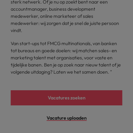
sterk netwerk. Of je nu op zoekt bent naar een
vacatures
Je kunt op ons
Italië
Zuid-Korea
accountmanager, business development
rekenen bij
Een baan in
medewerker, online marketeer of sales
het
Japan
Zwitserland
recruitment -
medewerker: wij zorgen dat je snel de juiste persoon
waarmaken
iets voor jou?
vindt.
van jouw
ambities.
Van start-ups tot FMCG multinationals, van banken
tot bureaus en goede doelen: wij matchen sales- en
marketing talent met organisaties, voor vaste en
tijdelijke banen. Ben je op zoek naar nieuw talent of je
volgende uitdaging? Laten we het samen doen. "
Vacatures zoeken
Vacature uploaden