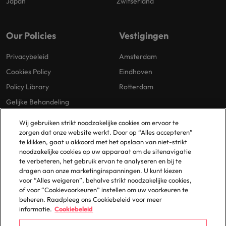
Japan
Zwitserland
Our Policies
Vestigingen
Privacybeleid
Amsterdam
Cookies Policy
Eindhoven
Policy Library
Rotterdam
Gelijke Behandeling
Wij gebruiken strikt noodzakelijke cookies om ervoor te
zorgen dat onze website werkt. Door op “Alles accepteren”
te klikken, gaat u akkoord met het opslaan van niet-strikt
noodzakelijke cookies op uw apparaat om de sitenavigatie
te verbeteren, het gebruik ervan te analyseren en bij te
dragen aan onze marketinginspanningen. U kunt kiezen
© 2025 Robert Walters Plc. All Rights Reserved.
voor “Alles weigeren”, behalve strikt noodzakelijke cookies,
of voor “Cookievoorkeuren” instellen om uw voorkeuren te
beheren. Raadpleeg ons Cookiebeleid voor meer
informatie.
Cookiebeleid