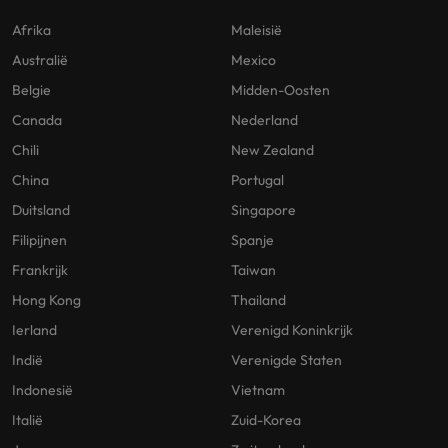
Afrika
Maleisië
Australië
Mexico
Belgie
Midden-Oosten
Canada
Nederland
Chili
New Zealand
China
Portugal
Duitsland
Singapore
Filipijnen
Spanje
Frankrijk
Taiwan
Hong Kong
Thailand
Ierland
Verenigd Koninkrijk
Indië
Verenigde Staten
Indonesië
Vietnam
Italië
Zuid-Korea