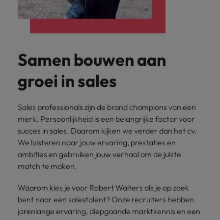
Belgie
Midden-Oosten
Van MKB tot
Carrière-advies
Finance interimtarieven in 2026:
grote
Onze
Liegen op je cv: 'Als het uitkomt is
New Zealand
groeiend gat tussen generalisten en
Canada
Nederland
multinational, jij
Sales & Marketing
specialisten
het vertrouwen voor altijd weg'
helpt je
specialisten
helpen je bij
Portugal
werkgever
Chili
New Zealand
het vinden van
Treasury
Samen bouwen aan
sneller, beter en
een financiële
Recruitmentadvies
Singapore
efficiënter te
China
Portugal
rol binnen de
Business controller of financial
worden.
groei in sales
publieke
Spanje
controller aannemen? Download de
Interne vacatures
Duitsland
sector of zorg.
Singapore
checklist
Werken bij ons
Taiwan
Sales professionals zijn de brand champions van een
Filipijnen
Spanje
Tax
Sales &
Onze mensen maken het verschil. Lees
Thailand
merk. Persoonlijkheid is een belangrijke factor voor
Marketing
hun verhaal en kom alles te weten over
Frankrijk
Taiwan
Kom in contact
succes in sales. Daarom kijken we verder dan het cv.
Verenigd Koninkrijk
een carrière bij Robert Walters
met
Bouw aan je
We luisteren naar jouw ervaring, prestaties en
Nederland.
Hong Kong
werkgevers
Thailand
carrière en aan
Verenigde Staten
ambities en gebruiken jouw verhaal om de juiste
die jouw tax
de groei van je
match te maken.
Ontdek meer
expertise op
Ierland
Verenigd Koninkrijk
Vietnam
werkgever.
waarde
Waarom kies je voor Robert Walters als je op zoek
schatten.
Zuid-Korea
Indië
Verenigde Staten
bent naar een salestalent? Onze recruiters hebben
Zwitserland
jarenlange ervaring, diepgaande marktkennis en een
Indonesië
Vietnam
Treasury
Interne