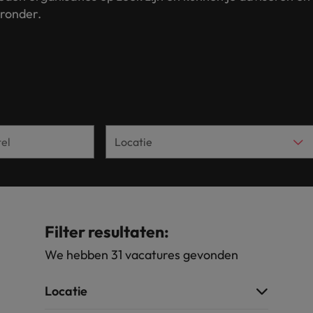
eronder.
Tijdelijke inhuur
n met ons PR-team.
Filipijnen
Mi
 Publieke Sector
Supply Chain &
d vind je onze kantoren in Amsterdam, Eindhoven en Rotterdam.
Frankrijk
Vakantiekrachten
Ne
cialisten helpen je bij het vinden van een
Van MKB tot grote
le rol binnen de publieke sector of zorg.
sneller, beter en
Hong Kong
Ne
Sales & Marke
contact met werkgevers die jouw tax expertise op
Bouw aan je carr
Rotterdam
schatten.
Contingent workforce soluti
ry
Interne vacat
 op ons rekenen bij het waarmaken van jouw
Een baan in recru
Talent development
terk in je nieuwe baan
.
Maleisië
Filter resultaten:
Mexico
We hebben 31 vacatures gevonden
uccesvolle onboarding
Midden-Oosten
Locatie
Nederland