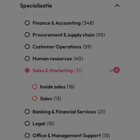
Specialisatie
alisten hebben de markt in handen
New Zealand
Finance & Accounting
(348)
Portugal
: groeiend gat tussen generalisten en specialisten
Procurement & supply chain
(95)
Singapore
Customer Operations
(59)
Spanje
Human resources
(40)
Taiwan
t is het vertrouwen voor altijd weg'
Sales & Marketing
(31)
Thailand
Inside sales
(18)
l controller aannemen? Download de checklist
Verenigd Koninkrijk
Sales
(13)
Verenigde Staten
Banking & Financial Services
(21)
Vietnam
Legal
(15)
Zuid-Korea
Office & Management Support
(13)