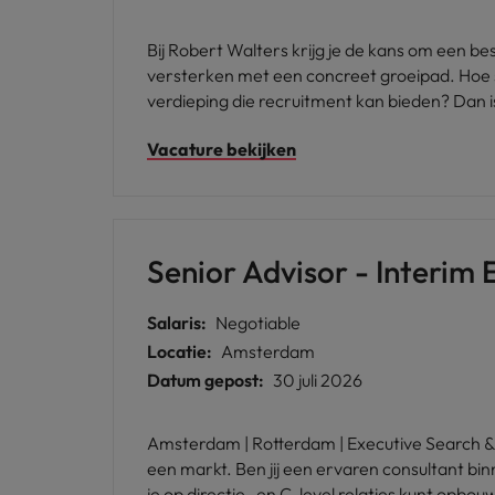
Bij Robert Walters krijg je de kans om een be
versterken met een concreet groeipad. Hoe sne
verdieping die recruitment kan bieden? Dan is
Vacature bekijken
Senior Advisor - Interim
Salaris:
Negotiable
Locatie:
Amsterdam
Datum gepost:
30 juli 2026
Amsterdam | Rotterdam | Executive Search & Interim Management Jij verkoopt geen vacatures. Jij adv
een markt. Ben jij een ervaren consultant binnen Interim Management, Executive Search of hoogwaardige zakelijke dienstverlening? Heb je bewezen dat
je op directie- en C-level relaties kunt opbouwen é