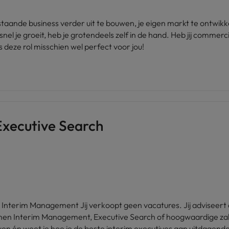
staande business verder uit te bouwen, je eigen markt te ontwikk
l je groeit, heb je grotendeels zelf in de hand. Heb jij commerc
 deze rol misschien wel perfect voor jou!
 Executive Search
iseert directies. Je bouwt geen database. Je bouwt
n weet je hoe je de beste interim executives aan uitdagende opdrachten k