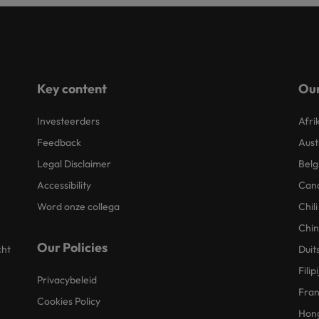
Key content
Our
Investeerders
Afri
Feedback
Aust
Legal Disclaimer
Belg
Accessibility
Can
Word onze collega
Chili
Chi
Our Policies
cht
Duit
Filip
Privacybeleid
Fran
Cookies Policy
Hon