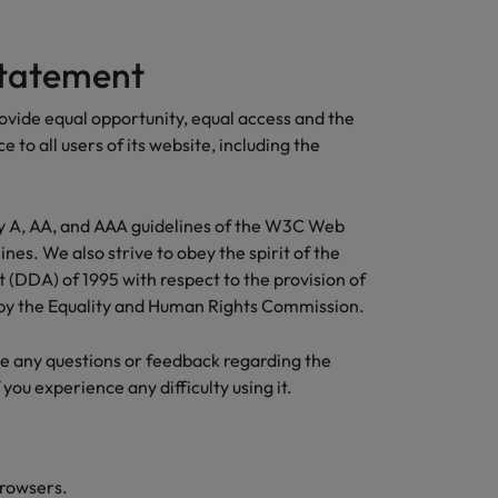
Recruitmentadvies
het uitkomt is het
dden-Oosten
Vietnam
 Logistics
Ontdek meer
Business controller
vertrouwen voor
 statement
derland
Zuid-Korea
 multinational, jij helpt je werkgever
of financial
altijd weg'
 efficiënter te worden.
controller
w Zealand
Zwitserland
ovide equal opportunity, equal access and the
aannemen?
 to all users of its website, including the
ting
Download de
checklist
ière en aan de groei van je werkgever.
ons
ty A, AA, and AAA guidelines of the W3C Web
nes. We also strive to obey the spirit of the
ures
t (DDA) of 1995 with respect to the provision of
d by the Equality and Human Rights Commission.
itment - iets voor jou?
ve any questions or feedback regarding the
if you experience any difficulty using it.
browsers.