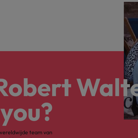
 Robert Walt
 you?
s wereldwijde team van