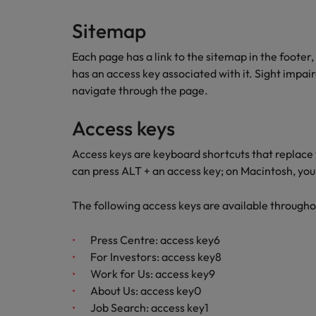
Carrière-advies
Interim finance in 2026: speci
Treasury
Sitemap
Chili
Each page has a link to the sitemap in the footer,
China
Recruitmentadvies
Interne vacatures
has an access key associated with it. Sight impai
Finance interimtarieven in 2026
Duitsland
navigate through the page.
Werken bij ons
Onze mensen maken het verschil. Lees
Filipijnen
Access keys
hun verhaal en kom alles te weten over
Carrière-advies
Frankrijk
een carrière bij Robert Walters
Access keys are keyboard shortcuts that replace 
Liegen op je cv: 'Als het uitkom
Nederland.
can press ALT + an access key; on Macintosh, you 
Hong Kong
Recruitmentadvies
Ontdek meer
The following access keys are available througho
Business controller of financia
Ierland
Press Centre: access key6
Indië
For Investors: access key8
Indonesië
Work for Us: access key9
About Us: access key0
Italië
Job Search: access key1