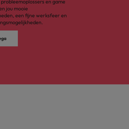
, probleemoplossers en game
en jou mooie
eden, een fijne werksfeer en
ingsmogelijkheden.
ega