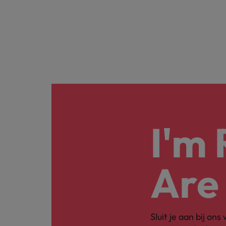
I'm
Are
Sluit je aan bij on