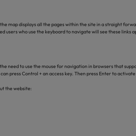
alisten hebben de markt in handen
New Zealand
 the map displays all the pages within the site in a straight for
Portugal
red users who use the keyboard to navigate will see these links 
: groeiend gat tussen generalisten en specialisten
Singapore
Spanje
Taiwan
the need to use the mouse for navigation in browsers that supp
t is het vertrouwen voor altijd weg'
can press Control + an access key. Then press Enter to activate 
Thailand
ut the website:
l controller aannemen? Download de checklist
Verenigd Koninkrijk
Verenigde Staten
Vietnam
Zuid-Korea