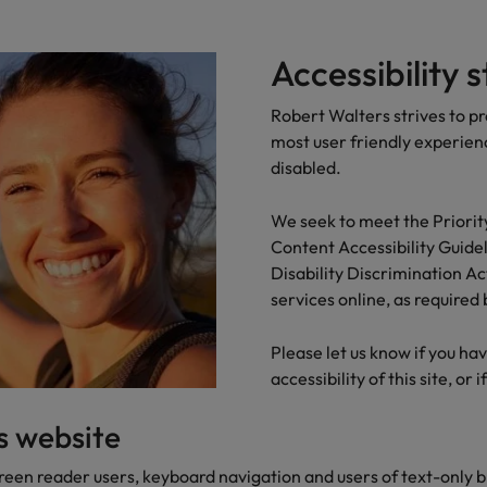
Tijdelijke inhuur
n met ons PR-team.
Filipijnen
Mi
 Publieke Sector
Supply Chain &
d vind je onze kantoren in Amsterdam, Eindhoven en Rotterdam.
Accessibility
Frankrijk
Vakantiekrachten
Ne
cialisten helpen je bij het vinden van een
Van MKB tot grote
le rol binnen de publieke sector of zorg.
sneller, beter en
Hong Kong
Ne
Robert Walters strives to pr
most user friendly experience
Sales & Marke
disabled.
contact met werkgevers die jouw tax expertise op
Bouw aan je carr
Rotterdam
schatten.
Contingent workforce soluti
We seek to meet the Priori
Content Accessibility Guideli
ry
Interne vacat
Disability Discrimination Ac
services online, as require
 op ons rekenen bij het waarmaken van jouw
Een baan in recru
Talent development
terk in je nieuwe baan
.
Maleisië
Please let us know if you ha
accessibility of this site, or 
Mexico
uccesvolle onboarding
is website
Midden-Oosten
reen reader users, keyboard navigation and users of text-only 
Nederland