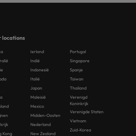
 locations
ka
Ierland
Portugal
ralië
Indië
Singapore
ie
Indonesië
Spanje
ada
Italië
Taiwan
Japan
Thailand
na
Maleisië
Verenigd
Koninkrijk
sland
Mexico
Verenigde Staten
ijnen
Midden-Oosten
Vietnam
krijk
Nederland
Zuid-Korea
g Kong
New Zealand