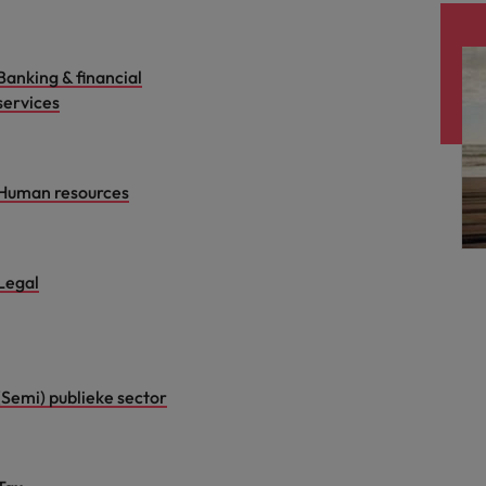
Banking & financial
services
Human resources
Legal
(Semi) publieke sector