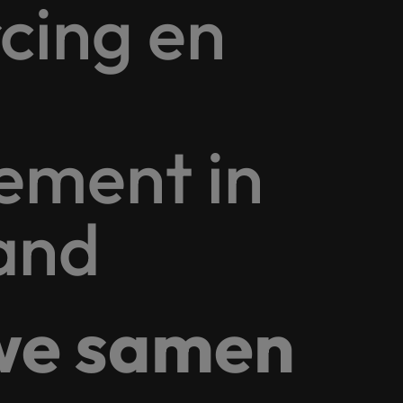
cing en
Tijdelijke inhuur
n met ons PR-team.
Filipijnen
Mi
 Publieke Sector
Supply Chain &
d vind je onze kantoren in Amsterdam, Eindhoven en Rotterdam.
Frankrijk
Vakantiekrachten
Ne
cialisten helpen je bij het vinden van een
Van MKB tot grote
le rol binnen de publieke sector of zorg.
sneller, beter en
Hong Kong
Ne
Sales & Marke
ment in
contact met werkgevers die jouw tax expertise op
Bouw aan je carr
Rotterdam
schatten.
Contingent workforce soluti
and
ry
Interne vacat
 op ons rekenen bij het waarmaken van jouw
Een baan in recru
Talent development
terk in je nieuwe baan
.
Maleisië
we samen
Mexico
uccesvolle onboarding
Midden-Oosten
Nederland