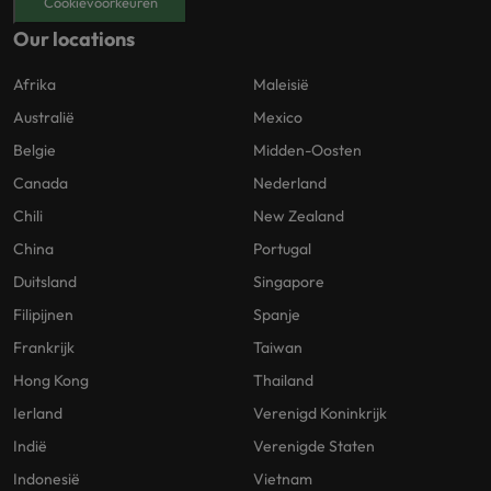
Cookievoorkeuren
Our locations
Afrika
Maleisië
Australië
Mexico
Belgie
Midden-Oosten
Canada
Nederland
Chili
New Zealand
China
Portugal
Duitsland
Singapore
Filipijnen
Spanje
Frankrijk
Taiwan
Hong Kong
Thailand
Ierland
Verenigd Koninkrijk
Indië
Verenigde Staten
Indonesië
Vietnam