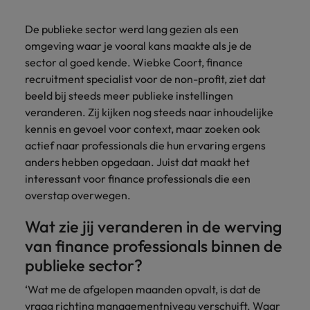
Belgie
Midden-Oosten
Van MKB tot
Carrière-advies
Finance interimtarieven in 2026:
grote
Onze
Liegen op je cv: 'Als het uitkomt is
New Zealand
De publieke sector werd lang gezien als een
groeiend gat tussen generalisten en
Canada
Nederland
multinational, jij
Sales & Marketing
specialisten
het vertrouwen voor altijd weg'
omgeving waar je vooral kans maakte als je de
helpt je
specialisten
helpen je bij
Portugal
werkgever
Chili
sector al goed kende. Wiebke Coort, finance
New Zealand
het vinden van
Treasury
sneller, beter en
een financiële
Recruitmentadvies
recruitment specialist voor de non-profit, ziet dat
Singapore
efficiënter te
China
Portugal
rol binnen de
Business controller of financial
beeld bij steeds meer publieke instellingen
worden.
publieke
Spanje
controller aannemen? Download de
veranderen. Zij kijken nog steeds naar inhoudelijke
Interne vacatures
Duitsland
sector of zorg.
Singapore
checklist
kennis en gevoel voor context, maar zoeken ook
Werken bij ons
Taiwan
actief naar professionals die hun ervaring ergens
Filipijnen
Spanje
Tax
Sales &
Onze mensen maken het verschil. Lees
Thailand
anders hebben opgedaan. Juist dat maakt het
Marketing
hun verhaal en kom alles te weten over
interessant voor finance professionals die een
Frankrijk
Taiwan
Kom in contact
Verenigd Koninkrijk
een carrière bij Robert Walters
overstap overwegen.
met
Bouw aan je
Nederland.
Hong Kong
werkgevers
Thailand
carrière en aan
Verenigde Staten
Wat zie jij veranderen in de werving
die jouw tax
de groei van je
Ontdek meer
expertise op
Ierland
Verenigd Koninkrijk
Vietnam
werkgever.
van finance professionals binnen de
waarde
publieke sector?
schatten.
Zuid-Korea
Indië
Verenigde Staten
‘Wat me de afgelopen maanden opvalt, is dat de
Zwitserland
Indonesië
Vietnam
Treasury
Interne
vraag richting managementniveau verschuift. Waar