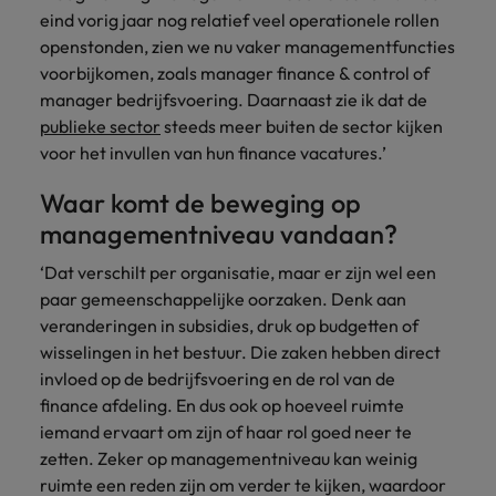
vacatures
eind vorig jaar nog relatief veel operationele rollen
Je kunt op ons
Italië
Zuid-Korea
openstonden, zien we nu vaker managementfuncties
rekenen bij
Een baan in
voorbijkomen, zoals manager finance & control of
het
Japan
Zwitserland
recruitment -
manager bedrijfsvoering. Daarnaast zie ik dat de
waarmaken
iets voor jou?
van jouw
publieke sector
steeds meer buiten de sector kijken
ambities.
voor het invullen van hun finance vacatures.’
Waar komt de beweging op
managementniveau vandaan?
‘Dat verschilt per organisatie, maar er zijn wel een
paar gemeenschappelijke oorzaken. Denk aan
veranderingen in subsidies, druk op budgetten of
wisselingen in het bestuur. Die zaken hebben direct
invloed op de bedrijfsvoering en de rol van de
finance afdeling. En dus ook op hoeveel ruimte
iemand ervaart om zijn of haar rol goed neer te
zetten. Zeker op managementniveau kan weinig
ruimte een reden zijn om verder te kijken, waardoor