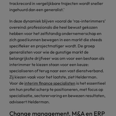
trackrecord in vergelijkbare trajecten wordt sneller
vacatures
Je kunt op ons
Italië
Zuid-Korea
ingehuurd dan een generalist.’
rekenen bij
Een baan in
het
Japan
Zwitserland
recruitment -
In deze dynamiek blijven vooral de ‘ras-interimmers’
waarmaken
iets voor jou?
overeind: professionals die heel bewust gekozen
van jouw
hebben voor het zelfstandig ondernemerschap en
ambities.
zich goed kunnen bewegen in een markt die steeds
specifieker en projectmatiger wordt. De groep
generalisten voor wie de gunstige markt de
belangrijkste drijfveer was om voor een bestaan als
interimmer te kiezen staan voor een keuze:
specialiseren of terug naar een vast dienstverband.
Zij kiezen vaak voor het laatste, ziet Helderman.
Voor de
interim finance specialisten
is het essentieel
om hun profiel scherp te positioneren, met focus op
specialisatie, sectorervaring en bewezen resultaten,
adviseert Helderman.
Change management, M&A en ERP