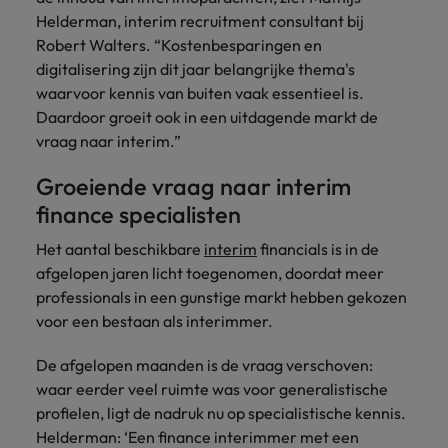
Belgie
Midden-Oosten
Van MKB tot
Carrière-advies
Helderman, interim recruitment consultant bij
Finance interimtarieven in 2026:
grote
Onze
Liegen op je cv: 'Als het uitkomt is
New Zealand
Robert Walters. “Kostenbesparingen en
groeiend gat tussen generalisten en
Canada
Nederland
multinational, jij
Sales & Marketing
specialisten
het vertrouwen voor altijd weg'
helpt je
digitalisering zijn dit jaar belangrijke thema's
specialisten
helpen je bij
Portugal
werkgever
Chili
New Zealand
het vinden van
waarvoor kennis van buiten vaak essentieel is.
Treasury
sneller, beter en
een financiële
Recruitmentadvies
Singapore
Daardoor groeit ook in een uitdagende markt de
efficiënter te
China
Portugal
rol binnen de
Business controller of financial
vraag naar interim.”
worden.
publieke
Spanje
controller aannemen? Download de
Interne vacatures
Duitsland
sector of zorg.
Singapore
Groeiende vraag naar interim
checklist
Werken bij ons
Taiwan
finance specialisten
Filipijnen
Spanje
Tax
Sales &
Onze mensen maken het verschil. Lees
Thailand
Het aantal beschikbare
interim
financials is in de
Marketing
hun verhaal en kom alles te weten over
Frankrijk
Taiwan
Kom in contact
Verenigd Koninkrijk
afgelopen jaren licht toegenomen, doordat meer
een carrière bij Robert Walters
met
Bouw aan je
professionals in een gunstige markt hebben gekozen
Nederland.
Hong Kong
werkgevers
Thailand
carrière en aan
Verenigde Staten
voor een bestaan als interimmer.
die jouw tax
de groei van je
Ontdek meer
expertise op
Ierland
Verenigd Koninkrijk
Vietnam
werkgever.
De afgelopen maanden is de vraag verschoven:
waarde
waar eerder veel ruimte was voor generalistische
schatten.
Zuid-Korea
Indië
Verenigde Staten
profielen, ligt de nadruk nu op specialistische kennis.
Zwitserland
Indonesië
Vietnam
Helderman: ‘Een finance interimmer met een
Treasury
Interne