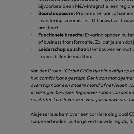
bijvoorbeeld een M&A-integratie, een region
Board exposure:
Presenteren aan, of samen
investeringscommissies. Dit bouwt vertrouwen
presteert.
Functionele breedte:
Ervaring opdoen buiten 
of business transformatie. Zo laat je zien dat
Leiderschap op schaal:
Het bouwen en motive
in verschillende markten.
Van der Groen:
‘Global CEOs zijn bijna altijd op
hun comfortzone gestapt. Denk aan management
overstap naar een andere markt of het leiden va
ervaringen bewijzen tegenover raden van commis
resultaten kunt leveren in voor jou nieuwe omst
Als je serieus bent over een carrière als global C
scope verbreden, buiten je vertrouwde regio’s, f