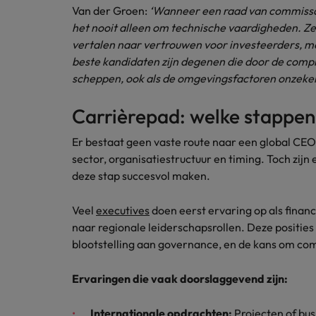
Van der Groen:
‘Wanneer een raad van commissa
het nooit alleen om technische vaardigheden. Z
vertalen naar vertrouwen voor investeerders, 
beste kandidaten zijn degenen die door de compl
scheppen, ook als de omgevingsfactoren onzeker 
Carrièrepad: welke stappen
Er bestaat geen vaste route naar een global CEO-
sector, organisatiestructuur en timing. Toch zijn e
deze stap succesvol maken.
Veel
executives
doen eerst ervaring op als finan
naar regionale leiderschapsrollen. Deze positie
blootstelling aan governance, en de kans om com
Ervaringen die vaak doorslaggevend zijn:
Internationale opdrachten:
Projecten of busi