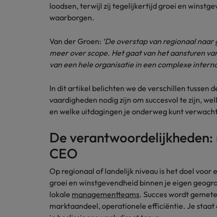
Carrière-advies
loodsen, terwijl zij tegelijkertijd groei en wins
Interim finance in 2026: speci
Treasury
waarborgen.
Chili
China
Van der Groen:
‘De overstap van regionaal naar
Recruitmentadvies
Interne vacatures
meer over scope. Het gaat van het aansturen va
Finance interimtarieven in 2026
Duitsland
Werken bij ons
van een hele organisatie in een complexe intern
Onze mensen maken het verschil. Lees
Filipijnen
In dit artikel belichten we de verschillen tussen 
hun verhaal en kom alles te weten over
Carrière-advies
vaardigheden nodig zijn om succesvol te zijn, wel
Frankrijk
een carrière bij Robert Walters
Liegen op je cv: 'Als het uitkom
en welke uitdagingen je onderweg kunt verwach
Nederland.
Hong Kong
Recruitmentadvies
De verantwoordelijkheden: 
Ontdek meer
Business controller of financia
Ierland
CEO
Indië
Op regionaal of landelijk niveau is het doel voor e
groei en winstgevendheid binnen je eigen geogr
Indonesië
lokale
managementteams
. Succes wordt gemeten
marktaandeel, operationele efficiëntie. Je staat 
Italië