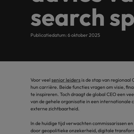
Customer Service
Contact
search sp
Permanente werving & selectie
opneme
Meer lezen
(Semi)
Internationaal bekend, met een lokale touch. In Nederlan
Beveel een vriend aan
Carrièreadvies
Interim
Onze spe
Human Resources
Neem contact op
financië
Ons verhaal
Salary survey
Executive search
Recruitmentadvies
Publicatiedatum: 6 oktober 2025
Legal
Vestigingen
Tax
Investeerders
Outsourcing
Robert Walters Academy
Kom in 
Webinars
Amsterdam
Office & Management Support
waarde 
Recruitment process outsourcing
Gelijkheid, diversiteit & inclusie
Eindhoven
Salary Survey
Treasu
Talent advisory
(Semi) Publieke Sector
Verhalen van onze klanten en kandidaten
Voor veel
senior leiders
is de stap van regionaal 
Onze locaties
Carrière-advies
Je kunt
hun carrière. Beide functies vragen om visie, fi
Market intelligence
Het 90-dagenplan: zo start je s
ambities
Supply Chain & Logistics
te inspireren. Toch draagt de global CEO een vee
Afrika
Pers&PR
van de gehele organisatie in een internationale 
Recruitmentadvies
Australië
externe zichtbaarheid.
Tax
De complete eguide voor een s
Belgie
In de huidige tijd verwachten commissarissen e
Sales & Marketing
door geopolitieke onzekerheid, digitale transf
Canada