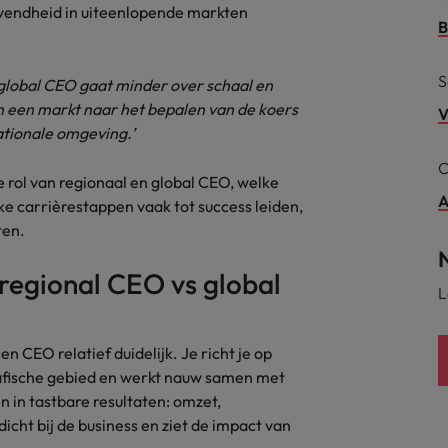
tgevendheid in uiteenlopende markten
B
alisten hebben de markt in handen
New Zealand
S
 global CEO gaat minder over schaal en
Portugal
n een markt naar het bepalen van de koers
: groeiend gat tussen generalisten en specialisten
V
Singapore
ationale omgeving.’
C
Spanje
de rol van regionaal en global CEO, welke
A
ke carrièrestappen vaak tot success leiden,
Taiwan
t is het vertrouwen voor altijd weg'
ten.
Thailand
regional CEO vs global
L
l controller aannemen? Download de checklist
Verenigd Koninkrijk
Verenigde Staten
en CEO relatief duidelijk. Je richt je op
afische gebied en werkt nauw samen met
Vietnam
 in tastbare resultaten: omzet,
dicht bij de business en ziet de impact van
Zuid-Korea