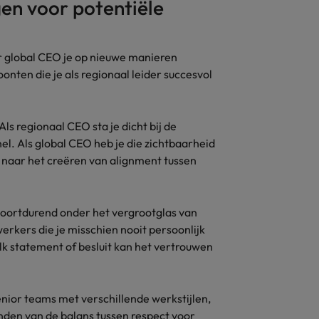
en voor potentiële
aar global CEO je op nieuwe manieren
nten die je als regionaal leider succesvol
ls regionaal CEO sta je dicht bij de
nel. Als global CEO heb je die zichtbaarheid
ht naar het creëren van alignment tussen
 voortdurend onder het vergrootglas van
rkers die je misschien nooit persoonlijk
Elk statement of besluit kan het vertrouwen
enior teams met verschillende werkstijlen,
nden van de balans tussen respect voor