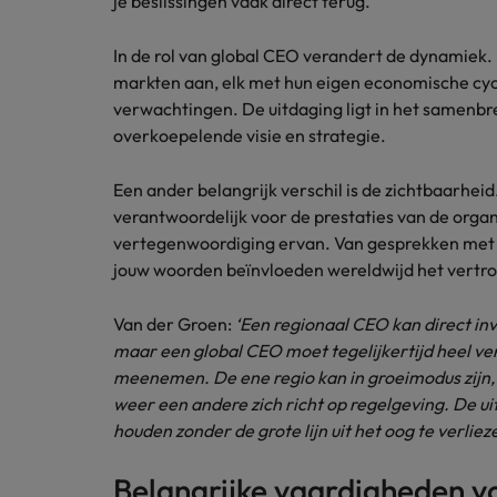
je beslissingen vaak direct terug.
Japan
In de rol van global CEO verandert de dynamiek. 
markten aan, elk met hun eigen economische cycl
verwachtingen. De uitdaging ligt in het samenbr
overkoepelende visie en strategie.
Een ander belangrijk verschil is de zichtbaarheid.
verantwoordelijk voor de prestaties van de orga
vertegenwoordiging ervan. Van gesprekken met i
jouw woorden beïnvloeden wereldwijd het vertrou
Van der Groen:
‘Een regionaal CEO kan direct inv
maar een global CEO moet tegelijkertijd heel ver
meenemen. De ene regio kan in groeimodus zijn, 
weer een andere zich richt op regelgeving. De uit
houden zonder de grote lijn uit het oog te verlieze
Belangrijke vaardigheden v