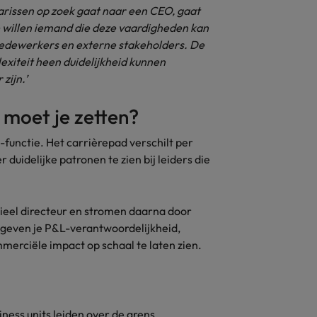
rissen op zoek gaat naar een CEO, gaat
e willen iemand die deze vaardigheden kan
medewerkers en externe stakeholders. De
exiteit heen duidelijkheid kunnen
zijn.’
 moet je zetten?
functie. Het carrièrepad verschilt per
r duidelijke patronen te zien bij leiders die
cieel directeur en stromen daarna door
s geven je P&L-verantwoordelijkheid,
merciële impact op schaal te laten zien.
ness units leiden over de grens,