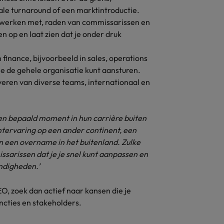
ale turnaround of een marktintroductie.
werken met, raden van commissarissen en
 op en laat zien dat je onder druk
finance, bijvoorbeeld in sales, operations
 je de gehele organisatie kunt aansturen.
ren van diverse teams, internationaal en
 een bepaald moment in hun carrière buiten
ervaring op een ander continent, een
n een overname in het buitenland. Zulke
sarissen dat je je snel kunt aanpassen en
andigheden.’
EO, zoek dan actief naar kansen die je
uncties en stakeholders.