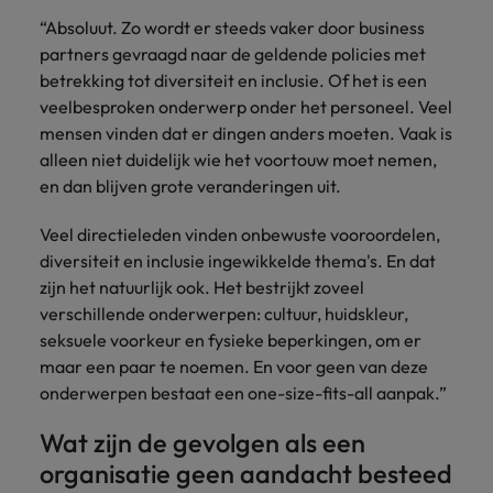
vacatures
“Absoluut. Zo wordt er steeds vaker door business
Je kunt op ons
Italië
Zuid-Korea
partners gevraagd naar de geldende policies met
rekenen bij
Een baan in
het
Japan
Zwitserland
betrekking tot diversiteit en inclusie. Of het is een
recruitment -
waarmaken
iets voor jou?
veelbesproken onderwerp onder het personeel. Veel
van jouw
mensen vinden dat er dingen anders moeten. Vaak is
ambities.
alleen niet duidelijk wie het voortouw moet nemen,
en dan blijven grote veranderingen uit.
Veel directieleden vinden onbewuste vooroordelen,
diversiteit en inclusie ingewikkelde thema's. En dat
zijn het natuurlijk ook. Het bestrijkt zoveel
verschillende onderwerpen: cultuur, huidskleur,
seksuele voorkeur en fysieke beperkingen, om er
maar een paar te noemen. En voor geen van deze
onderwerpen bestaat een one-size-fits-all aanpak.”
Wat zijn de gevolgen als een
organisatie geen aandacht besteed