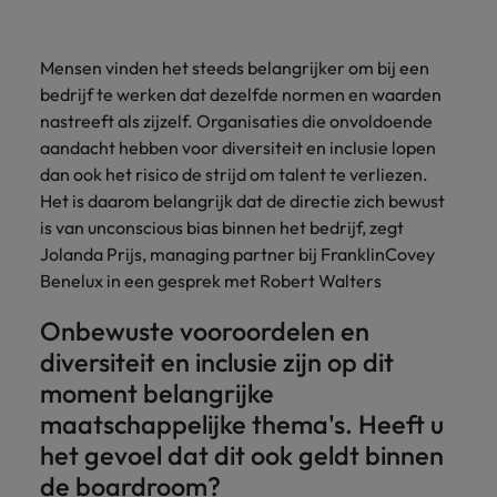
Belgie
Midden-Oosten
Van MKB tot
Carrière-advies
Finance interimtarieven in 2026:
grote
Onze
Liegen op je cv: 'Als het uitkomt is
New Zealand
groeiend gat tussen generalisten en
Canada
Nederland
multinational, jij
Sales & Marketing
specialisten
het vertrouwen voor altijd weg'
Mensen vinden het steeds belangrijker om bij een
helpt je
specialisten
helpen je bij
Portugal
bedrijf te werken dat dezelfde normen en waarden
werkgever
Chili
New Zealand
het vinden van
Treasury
nastreeft als zijzelf. Organisaties die onvoldoende
sneller, beter en
een financiële
Recruitmentadvies
Singapore
efficiënter te
China
aandacht hebben voor diversiteit en inclusie lopen
Portugal
rol binnen de
Business controller of financial
worden.
publieke
Spanje
dan ook het risico de strijd om talent te verliezen.
controller aannemen? Download de
Interne vacatures
Duitsland
sector of zorg.
Singapore
Het is daarom belangrijk dat de directie zich bewust
checklist
Werken bij ons
Taiwan
is van unconscious bias binnen het bedrijf, zegt
Filipijnen
Spanje
Tax
Sales &
Jolanda Prijs, managing partner bij FranklinCovey
Onze mensen maken het verschil. Lees
Thailand
Marketing
Benelux in een gesprek met Robert Walters
hun verhaal en kom alles te weten over
Frankrijk
Taiwan
Kom in contact
Verenigd Koninkrijk
een carrière bij Robert Walters
met
Bouw aan je
Onbewuste vooroordelen en
Nederland.
Hong Kong
werkgevers
Thailand
carrière en aan
Verenigde Staten
diversiteit en inclusie zijn op dit
die jouw tax
de groei van je
Ontdek meer
expertise op
Ierland
Verenigd Koninkrijk
moment belangrijke
Vietnam
werkgever.
waarde
maatschappelijke thema's. Heeft u
schatten.
Zuid-Korea
Indië
Verenigde Staten
het gevoel dat dit ook geldt binnen
Zwitserland
Indonesië
de boardroom?
Vietnam
Treasury
Interne