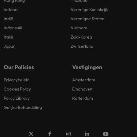
Hong Kong
Thailand
Ierland
Verenigd Koninkrijk
Indië
Verenigde Staten
Indonesië
Vietnam
Italië
Zuid-Korea
Japan
Zwitserland
Our Policies
Vestigingen
Privacybeleid
Amsterdam
Cookies Policy
Eindhoven
Policy Library
Rotterdam
Gelijke Behandeling