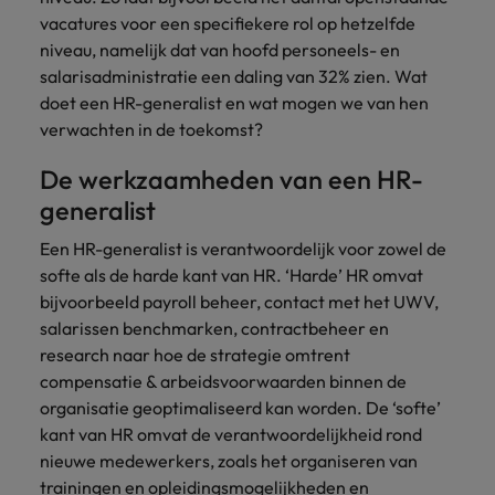
Belgie
Midden-Oosten
Van MKB tot
Carrière-advies
vacatures voor een specifiekere rol op hetzelfde
Finance interimtarieven in 2026:
grote
Onze
Liegen op je cv: 'Als het uitkomt is
New Zealand
niveau, namelijk dat van hoofd personeels- en
groeiend gat tussen generalisten en
Canada
Nederland
multinational, jij
Sales & Marketing
specialisten
het vertrouwen voor altijd weg'
helpt je
salarisadministratie een daling van 32% zien. Wat
specialisten
helpen je bij
Portugal
werkgever
Chili
New Zealand
het vinden van
doet een HR-generalist en wat mogen we van hen
Treasury
sneller, beter en
een financiële
Recruitmentadvies
Singapore
verwachten in de toekomst?
efficiënter te
China
Portugal
rol binnen de
Business controller of financial
worden.
publieke
Spanje
De werkzaamheden van een HR-
controller aannemen? Download de
Interne vacatures
Duitsland
sector of zorg.
Singapore
checklist
generalist
Werken bij ons
Taiwan
Filipijnen
Spanje
Een HR-generalist is verantwoordelijk voor zowel de
Tax
Sales &
Onze mensen maken het verschil. Lees
Thailand
softe als de harde kant van HR. ‘Harde’ HR omvat
Marketing
hun verhaal en kom alles te weten over
Frankrijk
Taiwan
Kom in contact
Verenigd Koninkrijk
bijvoorbeeld payroll beheer, contact met het UWV,
een carrière bij Robert Walters
met
Bouw aan je
salarissen benchmarken, contractbeheer en
Nederland.
Hong Kong
werkgevers
Thailand
carrière en aan
Verenigde Staten
research naar hoe de strategie omtrent
die jouw tax
de groei van je
Ontdek meer
compensatie & arbeidsvoorwaarden binnen de
expertise op
Ierland
Verenigd Koninkrijk
Vietnam
werkgever.
waarde
organisatie geoptimaliseerd kan worden. De ‘softe’
schatten.
Zuid-Korea
Indië
Verenigde Staten
kant van HR omvat de verantwoordelijkheid rond
nieuwe medewerkers, zoals het organiseren van
Zwitserland
Indonesië
Vietnam
trainingen en opleidingsmogelijkheden en
Treasury
Interne