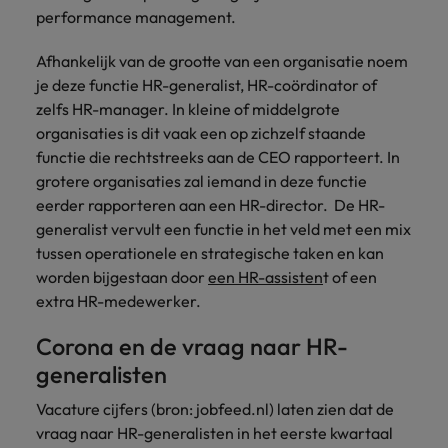
performance management.
vacatures
Je kunt op ons
Italië
Zuid-Korea
rekenen bij
Een baan in
Afhankelijk van de grootte van een organisatie noem
het
Japan
Zwitserland
recruitment -
je deze functie HR-generalist, HR-coördinator of
waarmaken
iets voor jou?
zelfs HR-manager. In kleine of middelgrote
van jouw
organisaties is dit vaak een op zichzelf staande
ambities.
functie die rechtstreeks aan de CEO rapporteert. In
grotere organisaties zal iemand in deze functie
eerder rapporteren aan een HR-director. De HR-
generalist vervult een functie in het veld met een mix
tussen operationele en strategische taken en kan
worden bijgestaan door
een HR-assisten
t of een
extra HR-medewerker.
Corona en de vraag naar HR-
generalisten
Vacature cijfers (bron: jobfeed.nl) laten zien dat de
vraag naar HR-generalisten in het eerste kwartaal