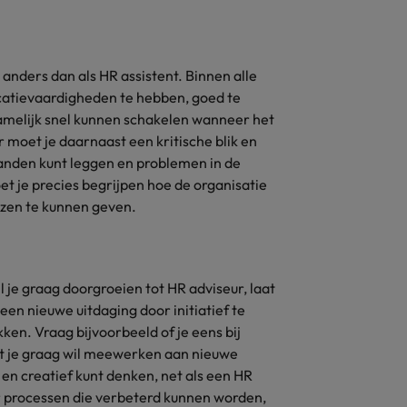
Zwitserland
n anders dan als HR assistent. Binnen alle
catievaardigheden te hebben, goed te
namelijk snel kunnen schakelen wanneer het
r moet je daarnaast een kritische blik en
banden kunt leggen en problemen in de
t je precies begrijpen hoe de organisatie
ezen te kunnen geven.
il je graag doorgroeien tot HR adviseur, laat
 een nieuwe uitdaging door initiatief te
en. Vraag bijvoorbeeld of je eens bij
t je graag wil meewerken aan nieuwe
f en creatief kunt denken, net als een HR
r processen die verbeterd kunnen worden,