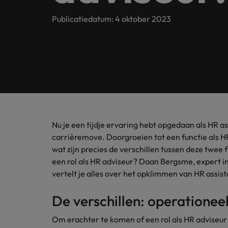
Customer Service
Contact
Permanente werving & selectie
opneme
Meer lezen
(Semi)
Internationaal bekend, met een lokale touch. In Nederlan
Publicatiedatum: 4 oktober 2023
Beveel een vriend aan
Carrièreadvies
Interim
Onze spe
Human Resources
Neem contact op
financië
Ons verhaal
Salary survey
Executive search
Recruitmentadvies
Legal
Vestigingen
Tax
Investeerders
Outsourcing
Robert Walters Academy
Kom in 
Webinars
Amsterdam
Office & Management Support
waarde 
Recruitment process outsourcing
Gelijkheid, diversiteit & inclusie
Eindhoven
Salary Survey
Treasu
Talent advisory
Nu je een tijdje ervaring hebt opgedaan als HR as
(Semi) Publieke Sector
Verhalen van onze klanten en kandidaten
Onze locaties
carrièremove. Doorgroeien tot een functie als HR
Carrière-advies
Je kunt
wat zijn precies de verschillen tussen deze twee 
Market intelligence
Het 90-dagenplan: zo start je s
ambities
Supply Chain & Logistics
een rol als HR adviseur? Daan Bergsme, expert i
Afrika
Pers&PR
vertelt je alles over het opklimmen van HR assis
Recruitmentadvies
Australië
Tax
De complete eguide voor een s
De verschillen: operationee
Belgie
Sales & Marketing
Om erachter te komen of een rol als HR adviseur i
Canada