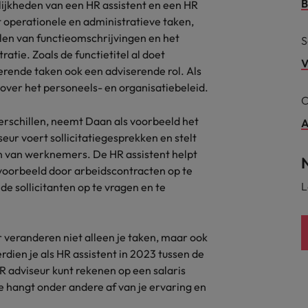
B
lijkheden van een HR assistent en een HR
t operationele en administratieve taken,
alisten hebben de markt in handen
New Zealand
llen van functieomschrijvingen en het
S
tie. Zoals de functietitel al doet
Portugal
V
erende taken ook een adviserende rol. Als
: groeiend gat tussen generalisten en specialisten
over het personeels- en organisatiebeleid.
Singapore
C
Spanje
verschillen, neemt Daan als voorbeeld het
A
r voert sollicitatiegesprekken en stelt
Taiwan
t is het vertrouwen voor altijd weg'
n van werknemers. De HR assistent helpt
ijvoorbeeld door arbeidscontracten op te
Thailand
L
de sollicitanten op te vragen en te
l controller aannemen? Download de checklist
Verenigd Koninkrijk
Verenigde Staten
r veranderen niet alleen je taken, maar ook
rdien je als HR assistent in 2023 tussen de
Vietnam
 HR adviseur kunt rekenen op een salaris
ge hangt onder andere af van je ervaring en
Zuid-Korea