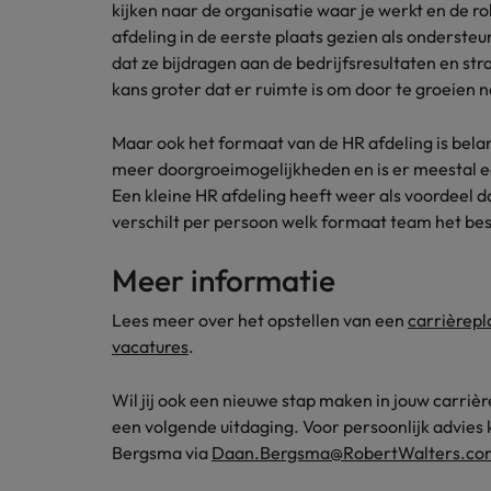
kijken naar de organisatie waar je werkt en de r
afdeling in de eerste plaats gezien als onderste
dat ze bijdragen aan de bedrijfsresultaten en str
kans groter dat er ruimte is om door te groeien 
Maar ook het formaat van de HR afdeling is belan
meer doorgroeimogelijkheden en is er meestal ee
Een kleine HR afdeling heeft weer als voordeel da
verschilt per persoon welk formaat team het beste
Meer informatie
Lees meer over het opstellen van een
carrièrepl
vacatures
.
Wil jij ook een nieuwe stap maken in jouw carrièr
een volgende uitdaging. Voor persoonlijk advie
Bergsma via
Daan.Bergsma@RobertWalters.co