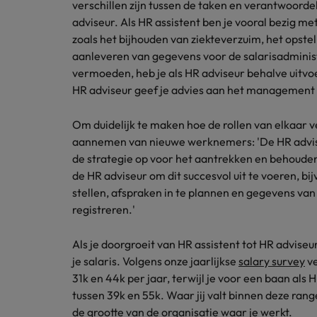
verschillen zijn tussen de taken en verantwoorde
Carrière-advies
adviseur. Als HR assistent ben je vooral bezig me
Interim finance in 2026: speci
Treasury
Chili
zoals het bijhouden van ziekteverzuim, het opste
aanleveren van gegevens voor de salarisadministra
China
Recruitmentadvies
Interne vacatures
vermoeden, heb je als HR adviseur behalve uitvo
Finance interimtarieven in 2026
HR adviseur geef je advies aan het management 
Duitsland
Werken bij ons
Onze mensen maken het verschil. Lees
Filipijnen
Om duidelijk te maken hoe de rollen van elkaar 
hun verhaal en kom alles te weten over
Carrière-advies
aannemen van nieuwe werknemers: 'De HR adviseu
Frankrijk
een carrière bij Robert Walters
Liegen op je cv: 'Als het uitkom
de strategie op voor het aantrekken en behoude
Nederland.
de HR adviseur om dit succesvol uit te voeren, b
Hong Kong
Recruitmentadvies
stellen, afspraken in te plannen en gegevens van 
Ontdek meer
Business controller of financia
registreren.'
Ierland
Indië
Als je doorgroeit van HR assistent tot HR adviseu
je salaris. Volgens onze jaarlijkse
salary survey
ve
Indonesië
31k en 44k per jaar, terwijl je voor een baan als
tussen 39k en 55k. Waar jij valt binnen deze ran
Italië
de grootte van de organisatie waar je werkt.