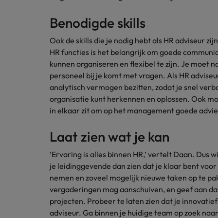
Japan
Benodigde skills
Ook de skills die je nodig hebt als HR adviseur zij
HR functies is het belangrijk om goede communi
kunnen organiseren en flexibel te zijn. Je moet 
personeel bij je komt met vragen. Als HR adviseu
analytisch vermogen bezitten, zodat je snel ver
organisatie kunt herkennen en oplossen. Ook moe
in elkaar zit om op het management goede advi
Laat zien wat je kan
‘Ervaring is alles binnen HR,’ vertelt Daan. Dus w
je leidinggevende dan zien dat je klaar bent voor
nemen en zoveel mogelijk nieuwe taken op te pakk
vergaderingen mag aanschuiven, en geef aan da
projecten. Probeer te laten zien dat je innovatie
adviseur. Ga binnen je huidige team op zoek naa