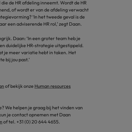
ol die de HR afdeling inneemt. Wordt de HR
unend, of wordt er van de afdeling verwacht
ategievorming? ‘In het tweede geval is de
naar een adviserende HR rol,’ zegt Daan.
grijk. Daan: ‘In een groter team heb je
n duidelijke HR-strategie uitgestippeld.
t je meer variatie hebt in taken. Het
 bij jou past.’
an
of bekijk onze
Human resources
e? We helpen je graag bij het vinden van
s kun je contact opnemen met Daan
m
of tel. +31 (0) 20 644 4655.