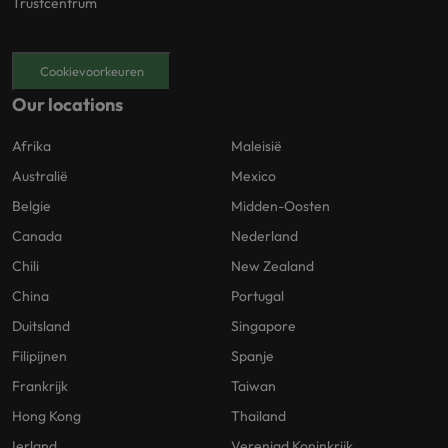
Trustcentrum
Cookievoorkeuren
Our locations
Afrika
Maleisië
Australië
Mexico
Belgie
Midden-Oosten
Canada
Nederland
Chili
New Zealand
China
Portugal
Duitsland
Singapore
Filipijnen
Spanje
Frankrijk
Taiwan
Hong Kong
Thailand
Ierland
Verenigd Koninkrijk