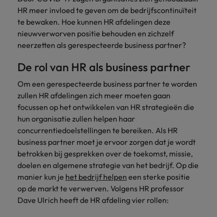
Belgie
Midden-Oosten
Van MKB tot
Carrière-advies
HR meer invloed te geven om de bedrijfscontinuïteit
Finance interimtarieven in 2026:
grote
Onze
Liegen op je cv: 'Als het uitkomt is
New Zealand
te bewaken. Hoe kunnen HR afdelingen deze
groeiend gat tussen generalisten en
Canada
Nederland
multinational, jij
Sales & Marketing
specialisten
het vertrouwen voor altijd weg'
helpt je
nieuwverworven positie behouden en zichzelf
specialisten
helpen je bij
Portugal
werkgever
Chili
New Zealand
het vinden van
neerzetten als gerespecteerde business partner?
Treasury
sneller, beter en
een financiële
Recruitmentadvies
Singapore
efficiënter te
China
Portugal
De rol van HR als business partner
rol binnen de
Business controller of financial
worden.
publieke
Spanje
controller aannemen? Download de
Interne vacatures
Om een gerespecteerde business partner te worden
Duitsland
sector of zorg.
Singapore
checklist
Werken bij ons
Taiwan
zullen HR afdelingen zich meer moeten gaan
Filipijnen
Spanje
focussen op het ontwikkelen van HR strategieën die
Tax
Sales &
Onze mensen maken het verschil. Lees
Thailand
hun organisatie zullen helpen haar
Marketing
hun verhaal en kom alles te weten over
Frankrijk
Taiwan
Kom in contact
concurrentiedoelstellingen te bereiken. Als HR
Verenigd Koninkrijk
een carrière bij Robert Walters
met
Bouw aan je
business partner moet je ervoor zorgen dat je wordt
Nederland.
Hong Kong
werkgevers
Thailand
carrière en aan
Verenigde Staten
betrokken bij gesprekken over de toekomst, missie,
die jouw tax
de groei van je
Ontdek meer
doelen en algemene strategie van het bedrijf. Op die
expertise op
Ierland
Verenigd Koninkrijk
Vietnam
werkgever.
manier kun je
het bedrijf helpen
een sterke positie
waarde
op de markt te verwerven. Volgens HR professor
schatten.
Zuid-Korea
Indië
Verenigde Staten
Dave Ulrich heeft de HR afdeling vier rollen:
Zwitserland
Indonesië
Vietnam
Treasury
Interne