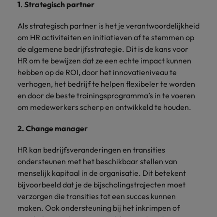
1. Strategisch partner
vacatures
Je kunt op ons
Italië
Zuid-Korea
rekenen bij
Een baan in
Als strategisch partner is het je verantwoordelijkheid
het
Japan
Zwitserland
recruitment -
om HR activiteiten en initiatieven af te stemmen op
waarmaken
iets voor jou?
de algemene bedrijfsstrategie. Dit is de kans voor
van jouw
HR om te bewijzen dat ze een echte impact kunnen
ambities.
hebben op de ROI, door het innovatieniveau te
verhogen, het bedrijf te helpen flexibeler te worden
en door de beste trainingsprogramma’s in te voeren
om medewerkers scherp en ontwikkeld te houden.
2. Change manager
HR kan bedrijfsveranderingen en transities
ondersteunen met het beschikbaar stellen van
menselijk kapitaal in de organisatie. Dit betekent
bijvoorbeeld dat je de bijscholingstrajecten moet
verzorgen die transities tot een succes kunnen
maken. Ook ondersteuning bij het inkrimpen of