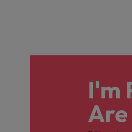
I'm
Are