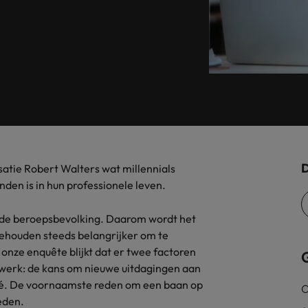
Tijdelijke inhuur
n met ons PR-team.
Filipijnen
Mi
 Publieke Sector
Supply Chain &
d vind je onze kantoren in Amsterdam, Eindhoven en Rotterdam.
Frankrijk
Vakantiekrachten
Ne
cialisten helpen je bij het vinden van een
Van MKB tot grote
le rol binnen de publieke sector of zorg.
sneller, beter en
Hong Kong
Ne
Sales & Marke
contact met werkgevers die jouw tax expertise op
Bouw aan je carr
Rotterdam
schatten.
Contingent workforce soluti
D
ry
Interne vacat
atie Robert Walters wat millennials
nden is in hun professionele leven.
 op ons rekenen bij het waarmaken van jouw
Een baan in recru
Talent development
terk in je nieuwe baan
.
n de beroepsbevolking. Daarom wordt het
Maleisië
behouden steeds belangrijker om te
Mexico
 onze enquête blijkt dat er twee factoren
uccesvolle onboarding
un werk: de kans om nieuwe uitdagingen aan
Midden-Oosten
ivé. De voornaamste reden om een baan op
O
eden.
Nederland