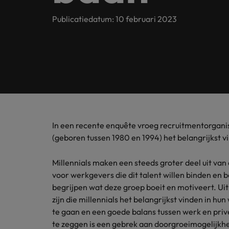
Customer Service
Contact
Permanente werving & selectie
opneme
Meer lezen
(Semi)
Internationaal bekend, met een lokale touch. In Nederlan
Publicatiedatum: 10 februari 2023
Beveel een vriend aan
Carrièreadvies
Interim
Onze spe
Human Resources
Neem contact op
financië
Ons verhaal
Salary survey
Executive search
Recruitmentadvies
Legal
Vestigingen
Tax
Investeerders
Outsourcing
Robert Walters Academy
Kom in 
Webinars
Amsterdam
Office & Management Support
waarde 
Recruitment process outsourcing
Gelijkheid, diversiteit & inclusie
Eindhoven
Salary Survey
Treasu
Talent advisory
In een recente enquête vroeg recruitmentorganis
(Semi) Publieke Sector
Verhalen van onze klanten en kandidaten
Onze locaties
(geboren tussen 1980 en 1994) het belangrijkst vi
Carrière-advies
Je kunt
Market intelligence
Het 90-dagenplan: zo start je s
ambities
Supply Chain & Logistics
Afrika
Millennials maken een steeds groter deel uit va
Pers&PR
voor werkgevers die dit talent willen binden en 
Recruitmentadvies
Australië
Tax
begrijpen wat deze groep boeit en motiveert. Uit
De complete eguide voor een s
zijn die millennials het belangrijkst vinden in h
Belgie
te gaan en een goede balans tussen werk en pr
Sales & Marketing
te zeggen is een gebrek aan doorgroeimogelijkh
Canada