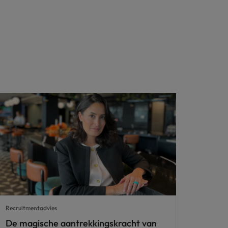
Recruitmentadvies
De magische aantrekkingskracht van