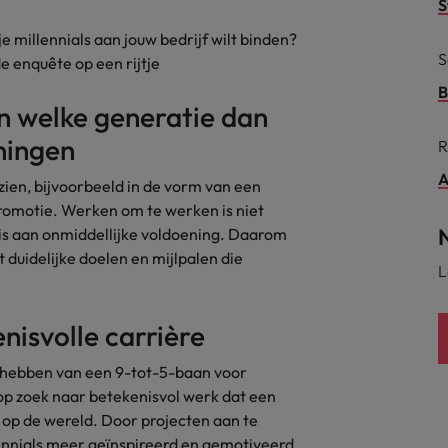
S
alisten hebben de markt in handen
 millennials aan jouw bedrijf wilt binden?
New Zealand
S
e enquête op een rijtje
Portugal
B
n welke generatie dan
: groeiend gat tussen generalisten en specialisten
Singapore
ningen
R
Spanje
A
 zien, bijvoorbeeld in de vorm van een
promotie. Werken om te werken is niet
Taiwan
t is het vertrouwen voor altijd weg'
is aan onmiddellijke voldoening. Daarom
Thailand
 duidelijke doelen en mijlpalen die
L
l controller aannemen? Download de checklist
Verenigd Koninkrijk
enisvolle carrière
Verenigde Staten
et hebben van een 9-tot-5-baan voor
Vietnam
t op zoek naar betekenisvol werk dat een
 op de wereld. Door projecten aan te
Zuid-Korea
lennials meer geïnspireerd en gemotiveerd.