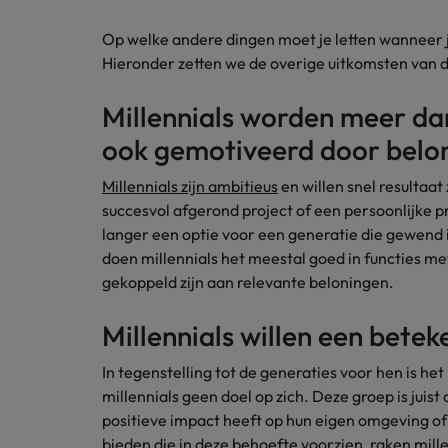
Carrière-advies
Interim finance in 2026: speci
Treasury
Op welke andere dingen moet je letten wanneer je
Chili
Hieronder zetten we de overige uitkomsten van d
China
Recruitmentadvies
Interne vacatures
Millennials worden meer da
Finance interimtarieven in 2026
Duitsland
Werken bij ons
ook gemotiveerd door belo
Onze mensen maken het verschil. Lees
Filipijnen
Millennials zijn ambitieus
en willen snel resultaat
hun verhaal en kom alles te weten over
Carrière-advies
succesvol afgerond project of een persoonlijke 
Frankrijk
een carrière bij Robert Walters
Liegen op je cv: 'Als het uitkom
langer een optie voor een generatie die gewend 
Nederland.
Hong Kong
doen millennials het meestal goed in functies met
Recruitmentadvies
Ontdek meer
gekoppeld zijn aan relevante beloningen.
Business controller of financia
Ierland
Millennials willen een betek
Indië
In tegenstelling tot de generaties voor hen is h
Indonesië
millennials geen doel op zich. Deze groep is juis
positieve impact heeft op hun eigen omgeving of
Italië
bieden die in deze behoefte voorzien, raken mil