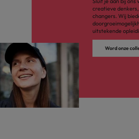
Sluit je aan bij on
creatieve denkers
changers. Wij bied
doorgroeimogelijkh
uitstekende opleid
Word onze coll