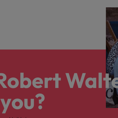
 Robert Walt
 you?