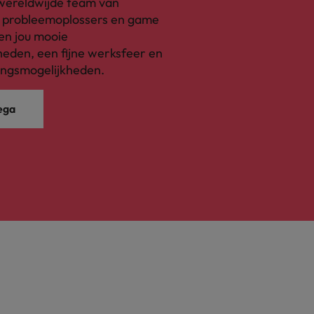
s wereldwijde team van
, probleemoplossers en game
en jou mooie
eden, een fijne werksfeer en
ingsmogelijkheden.
ega