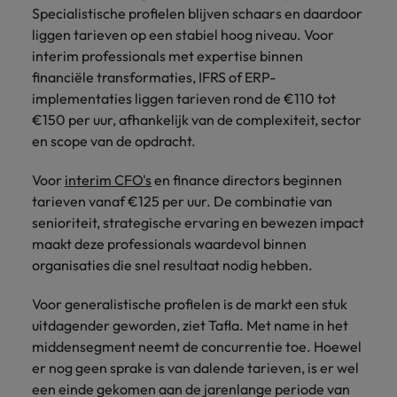
Specialistische profielen blijven schaars en daardoor
vacatures
Je kunt op ons
Italië
Zuid-Korea
liggen tarieven op een stabiel hoog niveau. Voor
rekenen bij
Een baan in
interim professionals met expertise binnen
het
Japan
Zwitserland
recruitment -
financiële transformaties, IFRS of ERP-
waarmaken
iets voor jou?
implementaties liggen tarieven rond de €110 tot
van jouw
ambities.
€150 per uur, afhankelijk van de complexiteit, sector
en scope van de opdracht.
Voor
interim CFO's
en finance directors beginnen
tarieven vanaf €125 per uur. De combinatie van
senioriteit, strategische ervaring en bewezen impact
maakt deze professionals waardevol binnen
organisaties die snel resultaat nodig hebben.
Voor generalistische profielen is de markt een stuk
uitdagender geworden, ziet Tafla. Met name in het
middensegment neemt de concurrentie toe. Hoewel
er nog geen sprake is van dalende tarieven, is er wel
een einde gekomen aan de jarenlange periode van