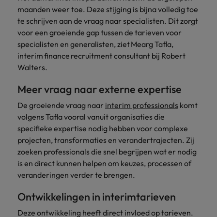
Belgie
Midden-Oosten
Van MKB tot
Carrière-advies
maanden weer toe. Deze stijging is bijna volledig toe
Finance interimtarieven in 2026:
grote
Onze
Liegen op je cv: 'Als het uitkomt is
New Zealand
te schrijven aan de vraag naar specialisten. Dit zorgt
groeiend gat tussen generalisten en
Canada
Nederland
multinational, jij
Sales & Marketing
specialisten
het vertrouwen voor altijd weg'
voor een groeiende gap tussen de tarieven voor
helpt je
specialisten
helpen je bij
Portugal
werkgever
Chili
New Zealand
specialisten en generalisten, ziet Mearg Tafla,
het vinden van
Treasury
sneller, beter en
een financiële
Recruitmentadvies
interim finance recruitment consultant bij Robert
Singapore
efficiënter te
China
Portugal
rol binnen de
Business controller of financial
Walters.
worden.
publieke
Spanje
controller aannemen? Download de
Interne vacatures
Duitsland
sector of zorg.
Singapore
Meer vraag naar externe expertise
checklist
Werken bij ons
Taiwan
De groeiende vraag naar
interim professionals
komt
Filipijnen
Spanje
Tax
Sales &
Onze mensen maken het verschil. Lees
Thailand
volgens Tafla vooral vanuit organisaties die
Marketing
hun verhaal en kom alles te weten over
Frankrijk
Taiwan
Kom in contact
specifieke expertise nodig hebben voor complexe
Verenigd Koninkrijk
een carrière bij Robert Walters
met
Bouw aan je
projecten, transformaties en verandertrajecten. Zij
Nederland.
Hong Kong
werkgevers
Thailand
carrière en aan
Verenigde Staten
zoeken professionals die snel begrijpen wat er nodig
die jouw tax
de groei van je
is en direct kunnen helpen om keuzes, processen of
Ontdek meer
expertise op
Ierland
Verenigd Koninkrijk
Vietnam
werkgever.
veranderingen verder te brengen.
waarde
schatten.
Zuid-Korea
Indië
Verenigde Staten
Ontwikkelingen in interimtarieven
Zwitserland
Indonesië
Vietnam
Deze ontwikkeling heeft direct invloed op tarieven.
Treasury
Interne