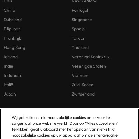
Chili
New Zealand
China
Portugal
Duitsland
Singapore
Filipijnen
Spanje
Frankrijk
Taiwan
Hong Kong
Thailand
Ierland
Verenigd Koninkrijk
Indië
Verenigde Staten
Indonesië
Vietnam
Italië
Zuid-Korea
Japan
Zwitserland
Our Policies
Vestigingen
Wij gebruiken strikt noodzakelijke cookies om ervoor te
zorgen dat onze website werkt. Door op “Alles accepteren”
Privacybeleid
Amsterdam
te klikken, gaat u akkoord met het opslaan van niet-strikt
noodzakelijke cookies op uw apparaat om de sitenavigatie
Cookies Policy
Eindhoven