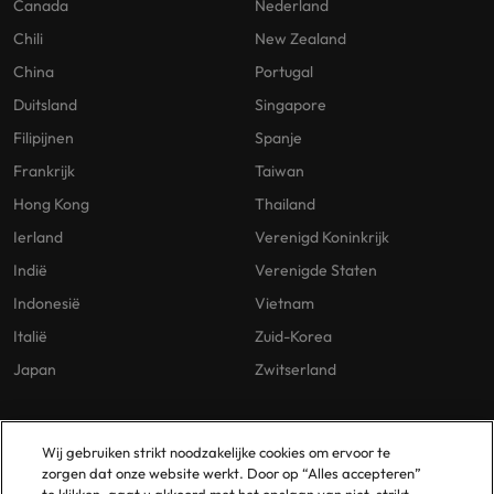
Canada
Nederland
Chili
New Zealand
China
Portugal
Duitsland
Singapore
Filipijnen
Spanje
Frankrijk
Taiwan
Hong Kong
Thailand
Ierland
Verenigd Koninkrijk
Indië
Verenigde Staten
Indonesië
Vietnam
Italië
Zuid-Korea
Japan
Zwitserland
Our Policies
Vestigingen
Wij gebruiken strikt noodzakelijke cookies om ervoor te
zorgen dat onze website werkt. Door op “Alles accepteren”
Privacybeleid
Amsterdam