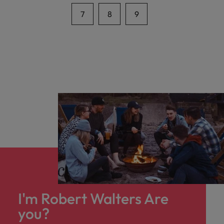
7
8
9
I'm Robert Walters Are
you?