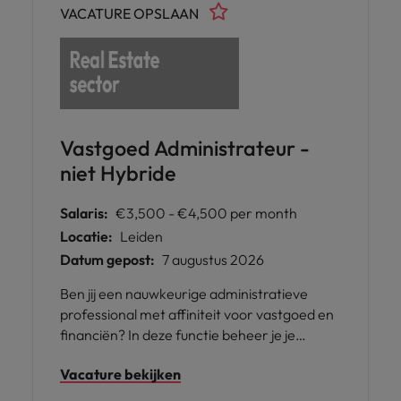
VACATURE OPSLAAN
Vastgoed Administrateur -
niet Hybride
Salaris:
€3,500 - €4,500 per month
Locatie:
Leiden
Datum gepost:
7 augustus 2026
Ben jij een nauwkeurige administratieve
professional met affiniteit voor vastgoed en
financiën? In deze functie beheer je je
portefeuille en ben je verantwoordelijk voor
Vacature bekijken
een correcte en tijdige financiële
administratie. Je werkt binnen een stabiele