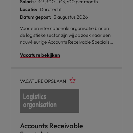
Salaris:
€3,300 - €3,700 per month
Locatie:
Dordrecht
Datum gepost:
3 augustus 2026
Voor een internationale organisatie binnen
de logistieke sector zijn wij op zoek naar een
nauwkeurige Accounts Receivable Specialist.
In deze rol ben je verantwoordelijk voor het
Vacature bekijken
beheren van de debiteurenadministratie en
zorg je ervoor dat betalingen tijdig worden
ontvangen. De functie is gevestigd in
Dordrecht en biedt een professionele en
VACATURE OPSLAAN
dynamische werkomgeving.
Accounts Receivable