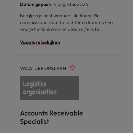
Datum gepost:
4 augustus 2026
Ben jij op je best wanneer de financiële
administratie klopt tot achter de komma? En
vind je het leuk om niet alleen cijfers te
verwerken, maar ook mee te denken over
Vacature bekijken
slimmere processen? Voor een
internationale organisatie zoeken wij een
Administrateur die zorgt voor een
betrouwbare administratie en een
VACATURE OPSLAAN
belangrijke bijdrage levert aan afsluitingen,
rapportages en procesverbeteringen.
Nieuwsgierig naar jouw rol en wat je kunt
verwachten? Lees dan snel verder.
Accounts Receivable
Specialist