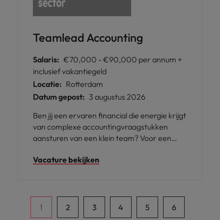
Teamlead Accounting
Salaris:
€70,000 - €90,000 per annum +
inclusief vakantiegeld
Locatie:
Rotterdam
Datum gepost:
3 augustus 2026
Ben jij een ervaren financial die energie krijgt
van complexe accountingvraagstukken
aansturen van een klein team? Voor een
internationale organisatie in de
Vacature bekijken
maakindustrie zoeken wij een Senior
Accountant die verantwoordelijk is voor de
financiële afsluitingen, audits, compliance en
rapportages van de Nederlandse entiteit. Je
combineert inhoudelijke diepgang met
1
2
3
4
5
6
dagelijkse begeleiding van twee collega's.