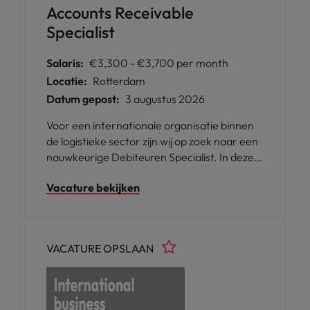
Accounts Receivable
Specialist
Salaris:
€3,300 - €3,700 per month
Locatie:
Rotterdam
Datum gepost:
3 augustus 2026
Voor een internationale organisatie binnen
de logistieke sector zijn wij op zoek naar een
nauwkeurige Debiteuren Specialist. In deze
rol ben je verantwoordelijk voor het beheren
Vacature bekijken
van de debiteurenadministratie en zorg je
ervoor dat betalingen tijdig worden
ontvangen. De functie is gevestigd in
Rotterdam en biedt een professionele en
VACATURE OPSLAAN
dynamische werkomgeving.