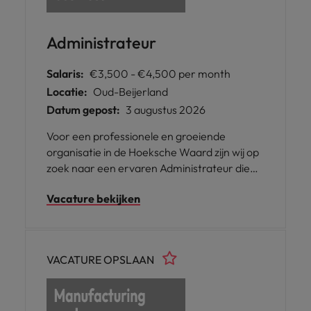
Administrateur
Salaris:
€3,500 - €4,500 per month
Locatie:
Oud-Beijerland
Datum gepost:
3 augustus 2026
Voor een professionele en groeiende
organisatie in de Hoeksche Waard zijn wij op
zoek naar een ervaren Administrateur die
eigenaarschap neemt over de financiële
Vacature bekijken
administratie en actief bijdraagt aan verdere
professionalisering van de organisatie.
VACATURE OPSLAAN