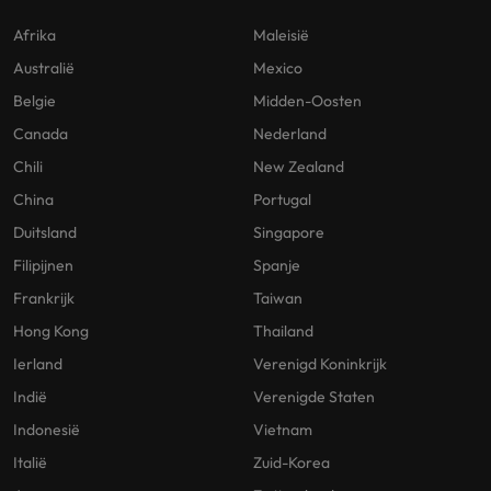
Afrika
Maleisië
Australië
Mexico
Belgie
Midden-Oosten
Canada
Nederland
Chili
New Zealand
China
Portugal
Duitsland
Singapore
Filipijnen
Spanje
Frankrijk
Taiwan
Hong Kong
Thailand
Ierland
Verenigd Koninkrijk
Indië
Verenigde Staten
Indonesië
Vietnam
Italië
Zuid-Korea