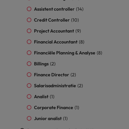
vacatures
Je kunt op ons
Italië
Zuid-Korea
Assistent controller
(14)
rekenen bij
Een baan in
Credit Controller
(10)
het
Japan
Zwitserland
recruitment -
waarmaken
iets voor jou?
Project Accountant
(9)
van jouw
ambities.
Financial Accountant
(8)
Financiële Planning & Analyse
(8)
Billings
(2)
Finance Director
(2)
Salarisadministratie
(2)
Analist
(1)
Corporate Finance
(1)
Junior analist
(1)