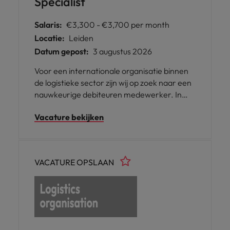
Specialist
Salaris:
€3,300 - €3,700 per month
Locatie:
Leiden
Datum gepost:
3 augustus 2026
Voor een internationale organisatie binnen
de logistieke sector zijn wij op zoek naar een
nauwkeurige debiteuren medewerker. In
deze rol ben je verantwoordelijk voor het
Vacature bekijken
beheren van de debiteurenadministratie en
zorg je ervoor dat betalingen tijdig worden
ontvangen. De functie is gevestigd in Leiden
en biedt een professionele en dynamische
VACATURE OPSLAAN
werkomgeving.