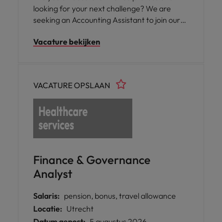
looking for your next challenge? We are
seeking an Accounting Assistant to join our
team in a dynamic environment. In this role,
Vacature bekijken
you will support daily accounting operations,
financial reporting, compliance, and month-
end closing activities while collaborating with
colleagues across multiple teams and
VACATURE OPSLAAN
international entities. If you enjoy working
with numbers and have a keen eye for detail,
we'd love to hear from you.
Finance & Governance
Analyst
Salaris:
pension, bonus, travel allowance
Locatie:
Utrecht
Datum gepost:
5 augustus 2026