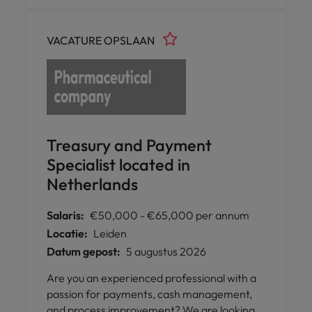
organisatie waar kwaliteit, samenwerking en
persoonlijke ontwikkeling centraal staan.
VACATURE OPSLAAN
Een uitdagende rol met veel
verantwoordelijkheid, aantrekkelijke
arbeidsvoorwaarden en volop ruimte voor
eigen initiatief.
Treasury and Payment
Specialist located in
Netherlands
Salaris:
€50,000 - €65,000 per annum
Locatie:
Leiden
Datum gepost:
5 augustus 2026
Are you an experienced professional with a
passion for payments, cash management,
and process improvement? We are looking