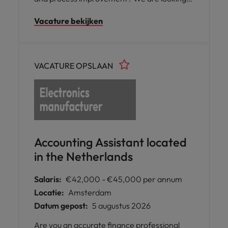
for a Treasury & Payment Specialist to join
Vacature bekijken
our team. In this role, you will manage end-
to-end payment operations, support liquidity
planning, oversee banking activities, and
contribute to treasury and risk management
VACATURE OPSLAAN
in an international environment. If you are
proactive, and thrive in a dynamic setting,
we'd love to hear from you.
Accounting Assistant located
in the Netherlands
Salaris:
€42,000 - €45,000 per annum
Locatie:
Amsterdam
Datum gepost:
5 augustus 2026
Are you an accurate finance professional