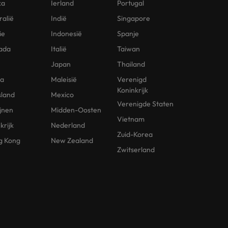
ka
Ierland
Portugal
ralië
Indië
Singapore
ie
Indonesië
Spanje
ada
Italië
Taiwan
Japan
Thailand
na
Maleisië
Verenigd
Koninkrijk
sland
Mexico
Verenigde Staten
ijnen
Midden-Oosten
Vietnam
krijk
Nederland
Zuid-Korea
g Kong
New Zealand
Zwitserland