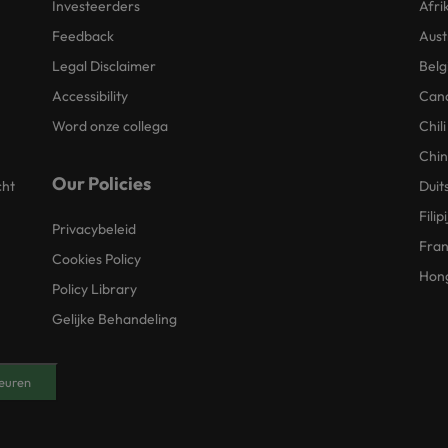
Investeerders
Afri
Feedback
Aust
Legal Disclaimer
Belg
Accessibility
Can
Word onze collega
Chili
Chi
Our Policies
cht
Duit
Filip
Privacybeleid
Fran
Cookies Policy
Hon
Policy Library
Gelijke Behandeling
euren