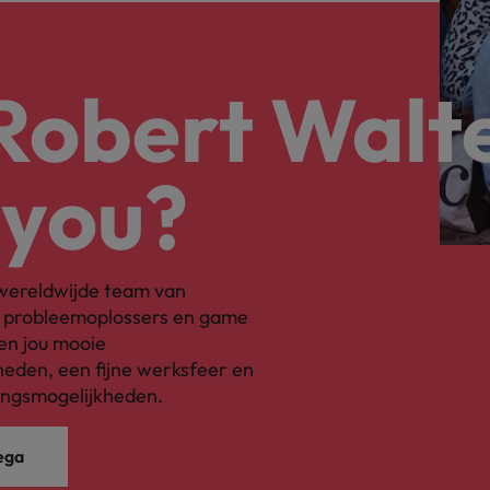
Zwitserland
 Robert Walt
 you?
s wereldwijde team van
, probleemoplossers en game
en jou mooie
eden, een fijne werksfeer en
ingsmogelijkheden.
ega