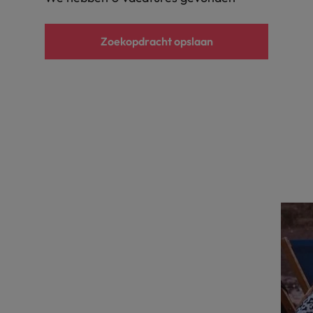
alisten hebben de markt in handen
New Zealand
Zoekopdracht opslaan
Portugal
: groeiend gat tussen generalisten en specialisten
Singapore
Spanje
Taiwan
t is het vertrouwen voor altijd weg'
Thailand
l controller aannemen? Download de checklist
Verenigd Koninkrijk
Verenigde Staten
Vietnam
Zuid-Korea