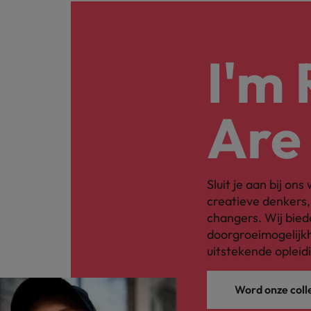
Japan
I'm
Are
Sluit je aan bij on
creatieve denkers
changers. Wij bied
doorgroeimogelijkh
uitstekende opleid
Word onze coll