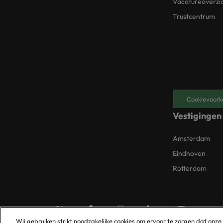
Vacatureoverzi
Trustcentrum
Cookievoork
Vestigingen
Amsterdam
Eindhoven
Rotterdam
Wij gebruiken strikt noodzakelijke cookies om ervoor te zorgen dat onze