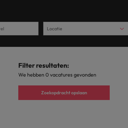
Tijdelijke inhuur
n met ons PR-team.
Filipijnen
Mi
 Publieke Sector
Supply Chain &
d vind je onze kantoren in Amsterdam, Eindhoven en Rotterdam.
Frankrijk
Vakantiekrachten
Ne
cialisten helpen je bij het vinden van een
Van MKB tot grote
le rol binnen de publieke sector of zorg.
sneller, beter en
Hong Kong
Ne
Sales & Marke
contact met werkgevers die jouw tax expertise op
Bouw aan je carr
Rotterdam
schatten.
Contingent workforce soluti
Filter resultaten:
ry
Interne vacat
We hebben 0 vacatures gevonden
 op ons rekenen bij het waarmaken van jouw
Een baan in recru
Talent development
terk in je nieuwe baan
.
Maleisië
Zoekopdracht opslaan
Mexico
uccesvolle onboarding
Midden-Oosten
Nederland