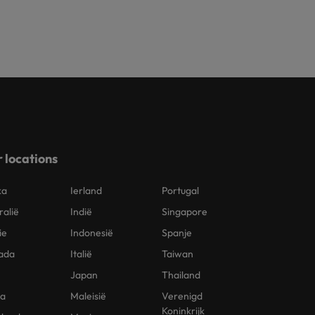
 locations
ka
Ierland
Portugal
ralië
Indië
Singapore
ie
Indonesië
Spanje
ada
Italië
Taiwan
Japan
Thailand
na
Maleisië
Verenigd
Koninkrijk