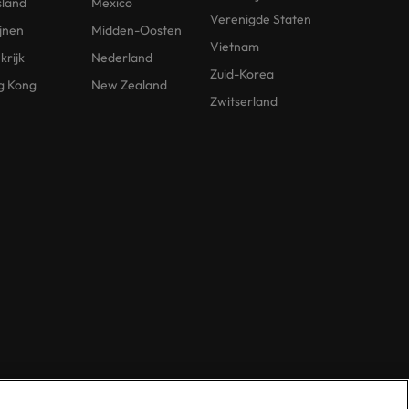
sland
Mexico
Verenigde Staten
ijnen
Midden-Oosten
Vietnam
krijk
Nederland
Zuid-Korea
g Kong
New Zealand
Zwitserland