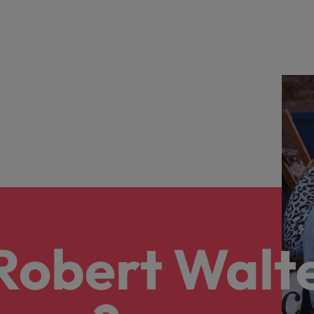
alisten hebben de markt in handen
New Zealand
Portugal
: groeiend gat tussen generalisten en specialisten
Singapore
Spanje
Taiwan
t is het vertrouwen voor altijd weg'
Thailand
l controller aannemen? Download de checklist
Verenigd Koninkrijk
 Robert Walt
Verenigde Staten
Vietnam
Zuid-Korea