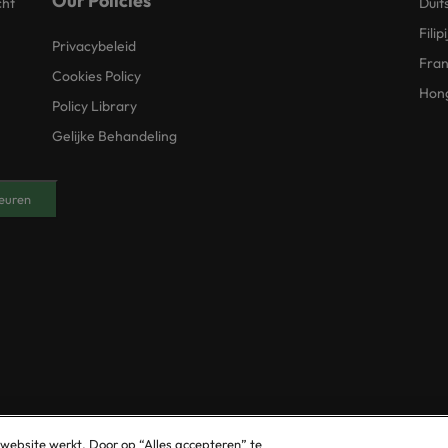
Our Policies
cht
Duit
Filip
Privacybeleid
Fran
Cookies Policy
Hon
Policy Library
Gelijke Behandeling
euren
© 2025 Robert Walters Plc. All Rights Reserved.
 website werkt. Door op “Alles accepteren” te