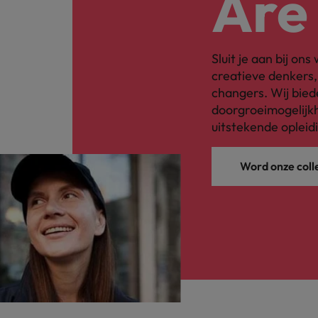
Are
Japan
Sluit je aan bij on
creatieve denkers
changers. Wij bied
doorgroeimogelijkh
uitstekende opleid
Word onze coll