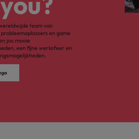
 you?
Zwitserland
s wereldwijde team van
, probleemoplossers en game
en jou mooie
eden, een fijne werksfeer en
ingsmogelijkheden.
ega