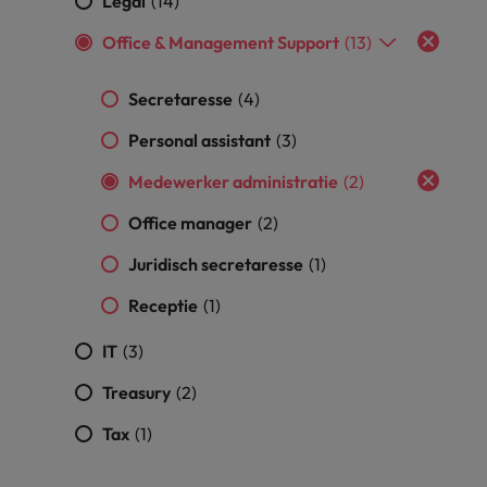
Legal
(14)
vacatures
Je kunt op ons
Italië
Zuid-Korea
Office & Management Support
(13)
rekenen bij
Een baan in
het
Japan
Zwitserland
recruitment -
Secretaresse
waarmaken
(4)
iets voor jou?
van jouw
Personal assistant
(3)
ambities.
Medewerker administratie
(2)
Office manager
(2)
Juridisch secretaresse
(1)
Receptie
(1)
IT
(3)
Treasury
(2)
Tax
(1)