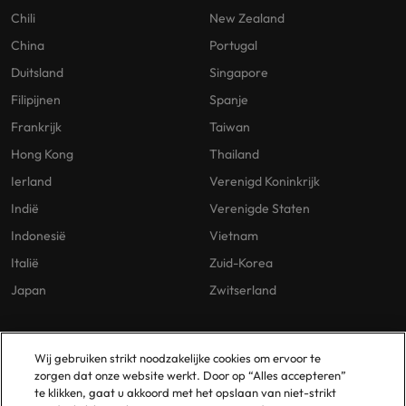
Chili
New Zealand
China
Portugal
Duitsland
Singapore
Filipijnen
Spanje
Frankrijk
Taiwan
Hong Kong
Thailand
Ierland
Verenigd Koninkrijk
Indië
Verenigde Staten
Indonesië
Vietnam
Italië
Zuid-Korea
Japan
Zwitserland
Our Policies
Vestigingen
Wij gebruiken strikt noodzakelijke cookies om ervoor te
zorgen dat onze website werkt. Door op “Alles accepteren”
Privacybeleid
Amsterdam
te klikken, gaat u akkoord met het opslaan van niet-strikt