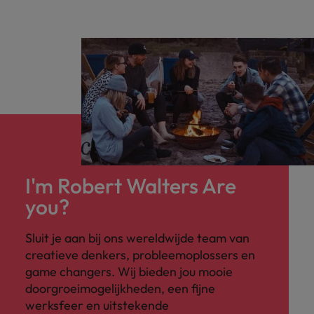
I'm Robert Walters Are
you?
Sluit je aan bij ons wereldwijde team van
creatieve denkers, probleemoplossers en
game changers. Wij bieden jou mooie
doorgroeimogelijkheden, een fijne
werksfeer en uitstekende