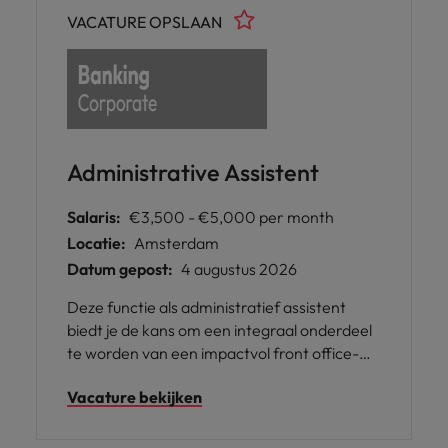
volgende stap.
VACATURE OPSLAAN
Administrative Assistent
Salaris:
€3,500 - €5,000 per month
Locatie:
Amsterdam
Datum gepost:
4 augustus 2026
Deze functie als administratief assistent
biedt je de kans om een integraal onderdeel
te worden van een impactvol front office-
team in Amsterdam, waar je
Vacature bekijken
organisatorische vaardigheden en oog voor
detail direct bijdragen aan de soepele
werking van de dagelijkse bedrijfsvoering.