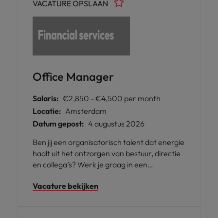
VACATURE OPSLAAN
Office Manager
Salaris:
€2,850 - €4,500 per month
Locatie:
Amsterdam
Datum gepost:
4 augustus 2026
Ben jij een organisatorisch talent dat energie
haalt uit het ontzorgen van bestuur, directie
en collega’s? Werk je graag in een
dynamische omgeving waarin je een
Vacature bekijken
centrale rol speelt in het soepel laten
verlopen van de dagelijkse operatie? Dan is
deze functie als Office Manager een mooie