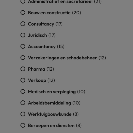
Administratief en secretarieel
(21)
vacatures
Je kunt op ons
Italië
Zuid-Korea
Bouw en constructie
(20)
rekenen bij
Een baan in
het
Japan
Zwitserland
recruitment -
Consultancy
(17)
waarmaken
iets voor jou?
van jouw
Juridisch
(17)
ambities.
Accountancy
(15)
Verzekeringen en schadebeheer
(12)
Pharma
(12)
Verkoop
(12)
Medisch en verpleging
(10)
Arbeidsbemiddeling
(10)
Werktuigbouwkunde
(8)
Beroepen en diensten
(8)