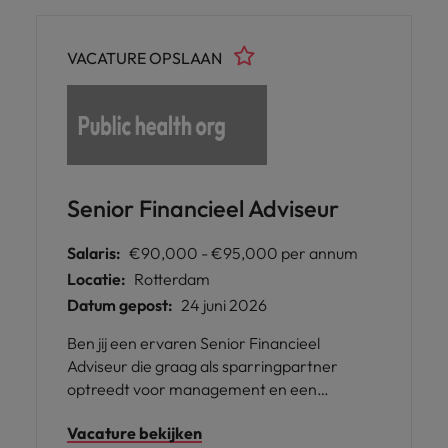
VACATURE OPSLAAN
Senior Financieel Adviseur
Salaris:
€90,000 - €95,000 per annum
Locatie:
Rotterdam
Datum gepost:
24 juni 2026
Ben jij een ervaren Senior Financieel
Adviseur die graag als sparringpartner
optreedt voor management en een
belangrijke rol speelt binnen de planning- en
Vacature bekijken
controlcyclus? Dan is deze functie iets voor