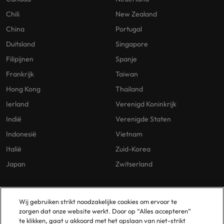
Chili
New Zealand
China
Portugal
Duitsland
Singapore
Filipijnen
Spanje
Frankrijk
Taiwan
Hong Kong
Thailand
Ierland
Verenigd Koninkrijk
Indië
Verenigde Staten
Indonesië
Vietnam
Italië
Zuid-Korea
Japan
Zwitserland
Our Policies
Vestigingen
Wij gebruiken strikt noodzakelijke cookies om ervoor te
zorgen dat onze website werkt. Door op “Alles accepteren”
Privacybeleid
Amsterdam
te klikken, gaat u akkoord met het opslaan van niet-strikt