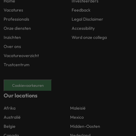
Home
Investeerders
Vacatures
Feedback
Professionals
Legal Disclaimer
Onze diensten
Accessibility
Inzichten
Word onze collega
Over ons
Vacatureoverzicht
Trustcentrum
Cookievoorkeuren
Our locations
Afrika
Maleisië
Australië
Mexico
Belgie
Midden-Oosten
Canada
Nederland