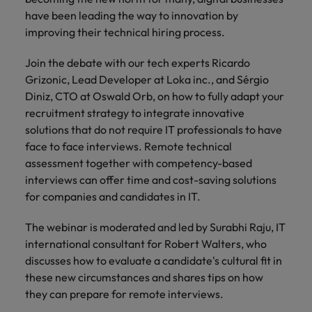
Belgie
Midden-Oosten
Van MKB tot
Carrière-advies
Finance interimtarieven in 2026:
have been leading the way to innovation by
grote
Onze
Liegen op je cv: 'Als het uitkomt is
New Zealand
groeiend gat tussen generalisten en
improving their technical hiring process.
Canada
Nederland
multinational, jij
Sales & Marketing
specialisten
het vertrouwen voor altijd weg'
helpt je
specialisten
helpen je bij
Portugal
werkgever
Chili
New Zealand
Join the debate with our tech experts Ricardo
het vinden van
Treasury
sneller, beter en
een financiële
Recruitmentadvies
Grizonic, Lead Developer at Loka inc., and Sérgio
Singapore
efficiënter te
China
Portugal
rol binnen de
Business controller of financial
Diniz, CTO at Oswald Orb, on how to fully adapt your
worden.
publieke
Spanje
controller aannemen? Download de
recruitment strategy to integrate innovative
Interne vacatures
Duitsland
sector of zorg.
Singapore
checklist
solutions that do not require IT professionals to have
Werken bij ons
Taiwan
face to face interviews. Remote technical
Filipijnen
Spanje
Tax
Sales &
Onze mensen maken het verschil. Lees
Thailand
assessment together with competency-based
Marketing
hun verhaal en kom alles te weten over
interviews can offer time and cost-saving solutions
Frankrijk
Taiwan
Kom in contact
Verenigd Koninkrijk
een carrière bij Robert Walters
for companies and candidates in IT.
met
Bouw aan je
Nederland.
Hong Kong
werkgevers
Thailand
carrière en aan
Verenigde Staten
die jouw tax
The webinar is moderated and led by Surabhi Raju, IT
de groei van je
Ontdek meer
expertise op
Ierland
Verenigd Koninkrijk
Vietnam
werkgever.
international consultant for Robert Walters, who
waarde
discusses how to evaluate a candidate's cultural fit in
schatten.
Zuid-Korea
Indië
Verenigde Staten
these new circumstances and shares tips on how
they can prepare for remote interviews.
Zwitserland
Indonesië
Vietnam
Treasury
Interne