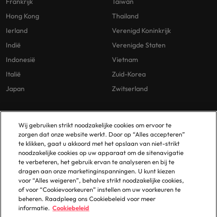
Frankrijk
Taiwan
Hong Kong
Thailand
Ierland
Verenigd Koninkrijk
Indië
Verenigde Staten
Indonesië
Vietnam
Italië
Zuid-Korea
Japan
Zwitserland
Our Policies
Vestigingen
Wij gebruiken strikt noodzakelijke cookies om ervoor te
zorgen dat onze website werkt. Door op “Alles accepteren”
Privacybeleid
Amsterdam
te klikken, gaat u akkoord met het opslaan van niet-strikt
noodzakelijke cookies op uw apparaat om de sitenavigatie
Cookies Policy
Eindhoven
te verbeteren, het gebruik ervan te analyseren en bij te
Policy Library
Rotterdam
dragen aan onze marketinginspanningen. U kunt kiezen
voor “Alles weigeren”, behalve strikt noodzakelijke cookies,
Gelijke Behandeling
of voor “Cookievoorkeuren” instellen om uw voorkeuren te
beheren. Raadpleeg ons Cookiebeleid voor meer
informatie.
Cookiebeleid