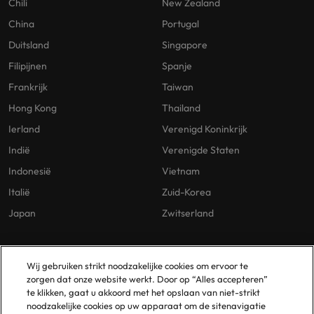
Chili
New Zealand
China
Portugal
Duitsland
Singapore
Filipijnen
Spanje
Frankrijk
Taiwan
Hong Kong
Thailand
Ierland
Verenigd Koninkrijk
Indië
Verenigde Staten
Indonesië
Vietnam
Italië
Zuid-Korea
Japan
Zwitserland
Our Policies
Vestigingen
Wij gebruiken strikt noodzakelijke cookies om ervoor te
zorgen dat onze website werkt. Door op “Alles accepteren”
Privacybeleid
Amsterdam
te klikken, gaat u akkoord met het opslaan van niet-strikt
noodzakelijke cookies op uw apparaat om de sitenavigatie
Cookies Policy
Eindhoven