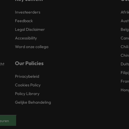
Investeerders
Afri
Feedback
Aust
Legal Disclaimer
Belg
Accessibility
Can
Word onze collega
Chili
Chi
Our Policies
cht
Duit
Filip
Privacybeleid
Fran
Cookies Policy
Hon
Policy Library
Gelijke Behandeling
euren