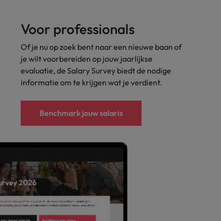
alisten hebben de markt in handen
New Zealand
Voor professionals
Portugal
Of je nu op zoek bent naar een nieuwe baan of
: groeiend gat tussen generalisten en specialisten
je wilt voorbereiden op jouw jaarlijkse
Singapore
evaluatie, de Salary Survey biedt de nodige
informatie om te krijgen wat je verdient.
Spanje
Taiwan
t is het vertrouwen voor altijd weg'
Benchmark jouw salaris
Thailand
l controller aannemen? Download de checklist
Verenigd Koninkrijk
Verenigde Staten
Vietnam
Zuid-Korea