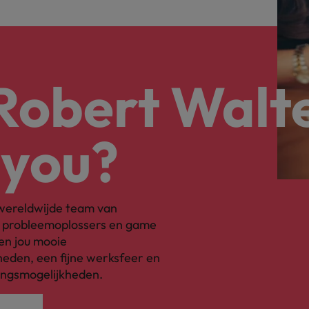
 Robert Walt
 you?
s wereldwijde team van
, probleemoplossers en game
en jou mooie
eden, een fijne werksfeer en
ingsmogelijkheden.