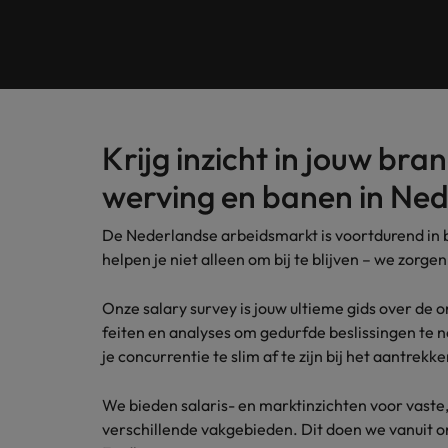
Customer Service
Contact
Permanente werving & selectie
opneme
Meer lezen
(Semi)
Internationaal bekend, met een lokale touch. In Nederlan
Beveel een vriend aan
Carrièreadvies
Interim
Onze spe
Human Resources
Neem contact op
financië
Ons verhaal
Salary survey
Executive search
Recruitmentadvies
Legal
Vestigingen
Tax
Investeerders
Outsourcing
Krijg inzicht in jouw br
Robert Walters Academy
Kom in 
Webinars
Amsterdam
Office & Management Support
werving en banen in Ned
waarde 
Recruitment process outsourcing
Gelijkheid, diversiteit & inclusie
Eindhoven
Salary Survey
De Nederlandse arbeidsmarkt is voortdurend in 
Treasu
Talent advisory
(Semi) Publieke Sector
helpen je niet alleen om bij te blijven – we zorgen
Verhalen van onze klanten en kandidaten
Onze locaties
Carrière-advies
Je kunt
Market intelligence
Het 90-dagenplan: zo start je s
ambities
Supply Chain & Logistics
Onze salary survey is jouw ultieme gids over de 
Afrika
Pers&PR
feiten en analyses om gedurfde beslissingen te n
Recruitmentadvies
je concurrentie te slim af te zijn bij het aantrek
Australië
Tax
De complete eguide voor een s
Belgie
We bieden salaris- en marktinzichten voor vaste, t
Sales & Marketing
verschillende vakgebieden. Dit doen we vanuit 
Canada