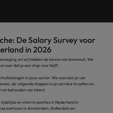
Tijdelijke inhuur
n met ons PR-team.
Filipijnen
Mi
 Publieke Sector
Supply Chain &
d vind je onze kantoren in Amsterdam, Eindhoven en Rotterdam.
Frankrijk
Vakantiekrachten
Ne
cialisten helpen je bij het vinden van een
Van MKB tot grote
le rol binnen de publieke sector of zorg.
sneller, beter en
Hong Kong
Ne
Sales & Marke
anche: De Salary Survey voor
contact met werkgevers die jouw tax expertise op
Bouw aan je carr
Rotterdam
erland in 2026
schatten.
Contingent workforce soluti
beweging, en wij hebben de kennis van binnenuit. We
ry
Interne vacat
 ervoor dat je een stap voor blijft.
 op ons rekenen bij het waarmaken van jouw
Een baan in recru
Talent development
terk in je nieuwe baan
.
ontwikkelingen in jouw sector. We voorzien je van
Maleisië
emen, de volgende stappen in je carrière te zetten en
ken en behouden van talent.
Mexico
uccesvolle onboarding
Midden-Oosten
ijdelijke en interim posities in Nederland in
onze kantoren in Amsterdam, Rotterdam en
Nederland