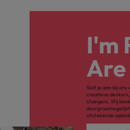
I'm
Are
Sluit je aan bij on
creatieve denkers
changers. Wij bied
doorgroeimogelijkh
uitstekende opleid