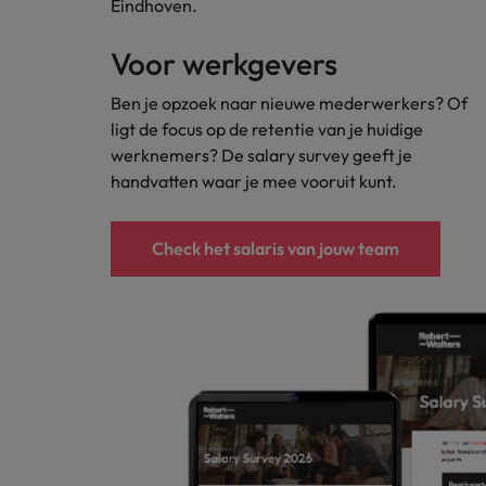
Eindhoven.
Carrière-advies
Interim finance in 2026: speci
Treasury
Chili
Voor werkgevers
China
Recruitmentadvies
Interne vacatures
Ben je opzoek naar nieuwe mederwerkers? Of
Finance interimtarieven in 2026
ligt de focus op de retentie van je huidige
Duitsland
Werken bij ons
werknemers? De salary survey geeft je
handvatten waar je mee vooruit kunt.
Onze mensen maken het verschil. Lees
Filipijnen
hun verhaal en kom alles te weten over
Carrière-advies
Frankrijk
een carrière bij Robert Walters
Liegen op je cv: 'Als het uitkom
Check het salaris van jouw team
Nederland.
Hong Kong
Recruitmentadvies
Ontdek meer
Business controller of financia
Ierland
Indië
Indonesië
Italië