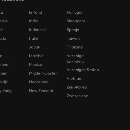
ka
Ierland
Portugal
ralië
Indië
Singapore
ie
Indonesië
Spanje
ada
Italië
Taiwan
Japan
Thailand
na
Maleisië
Verenigd
Koninkrijk
sland
Mexico
Verenigde Staten
ijnen
Midden-Oosten
Vietnam
krijk
Nederland
Zuid-Korea
g Kong
New Zealand
Zwitserland