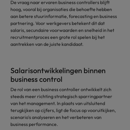
Belgie
Midden-Oosten
Van MKB tot
De vraag naar ervaren business controllers blijft
Carrière-advies
Finance interimtarieven in 2026:
grote
Onze
hoog, vooral bij organisaties die behoefte hebben
Liegen op je cv: 'Als het uitkomt is
New Zealand
groeiend gat tussen generalisten en
Canada
Nederland
multinational, jij
Sales & Marketing
specialisten
aan betere stuurinformatie, forecasting en business
het vertrouwen voor altijd weg'
helpt je
specialisten
helpen je bij
Portugal
partnering. Voor werkgevers betekent dit dat
werkgever
Chili
New Zealand
het vinden van
salaris, secundaire voorwaarden en snelheid in het
Treasury
sneller, beter en
een financiële
Recruitmentadvies
Singapore
recruitmentproces een grote rol spelen bij het
efficiënter te
China
Portugal
rol binnen de
Business controller of financial
aantrekken van de juiste kandidaat.
worden.
publieke
Spanje
controller aannemen? Download de
Interne vacatures
Duitsland
sector of zorg.
Singapore
checklist
Werken bij ons
Taiwan
Filipijnen
Spanje
Tax
Sales &
Onze mensen maken het verschil. Lees
Thailand
Salarisontwikkelingen binnen
Marketing
hun verhaal en kom alles te weten over
Frankrijk
Taiwan
Kom in contact
business control
Verenigd Koninkrijk
een carrière bij Robert Walters
met
Bouw aan je
Nederland.
Hong Kong
werkgevers
Thailand
De rol van een business controller ontwikkelt zich
carrière en aan
Verenigde Staten
die jouw tax
de groei van je
steeds meer richting strategisch sparringpartner
Ontdek meer
expertise op
Ierland
Verenigd Koninkrijk
Vietnam
werkgever.
van het management. In plaats van uitsluitend
waarde
terugkijken op cijfers, ligt de focus op vooruitkijken,
schatten.
Zuid-Korea
Indië
Verenigde Staten
scenario's analyseren en het verbeteren van
business performance.
Zwitserland
Indonesië
Vietnam
Treasury
Interne