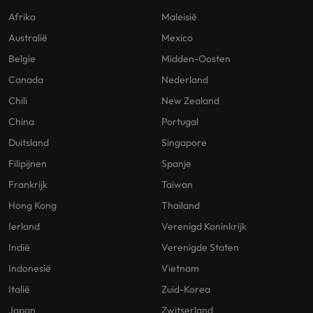
Afrika
Maleisië
Australië
Mexico
Belgie
Midden-Oosten
Canada
Nederland
Chili
New Zealand
China
Portugal
Duitsland
Singapore
Filipijnen
Spanje
Frankrijk
Taiwan
Hong Kong
Thailand
Ierland
Verenigd Koninkrijk
Indië
Verenigde Staten
Indonesië
Vietnam
Italië
Zuid-Korea
Japan
Zwitserland