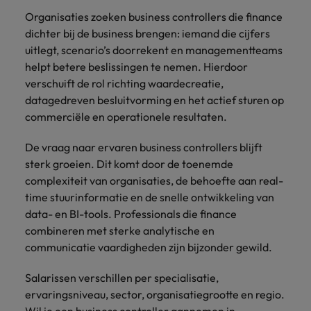
vacatures
Organisaties zoeken business controllers die finance
Je kunt op ons
Italië
Zuid-Korea
dichter bij de business brengen: iemand die cijfers
rekenen bij
Een baan in
het
Japan
uitlegt, scenario’s doorrekent en managementteams
Zwitserland
recruitment -
waarmaken
iets voor jou?
helpt betere beslissingen te nemen. Hierdoor
van jouw
verschuift de rol richting waardecreatie,
ambities.
datagedreven besluitvorming en het actief sturen op
commerciële en operationele resultaten.
De vraag naar ervaren business controllers blijft
sterk groeien. Dit komt door de toenemde
complexiteit van organisaties, de behoefte aan real-
time stuurinformatie en de snelle ontwikkeling van
data- en BI-tools. Professionals die finance
combineren met sterke analytische en
communicatie vaardigheden zijn bijzonder gewild.
Salarissen verschillen per specialisatie,
ervaringsniveau, sector, organisatiegrootte en regio.