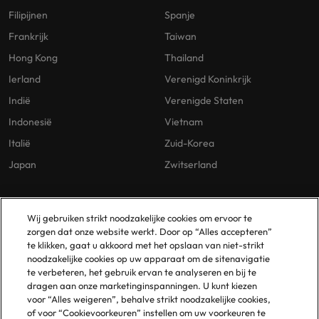
Filipijnen
Spanje
Frankrijk
Taiwan
Hong Kong
Thailand
Ierland
Verenigd Koninkrijk
Indië
Verenigde Staten
Indonesië
Vietnam
Italië
Zuid-Korea
Japan
Zwitserland
Our Policies
Vestigingen
Wij gebruiken strikt noodzakelijke cookies om ervoor te
zorgen dat onze website werkt. Door op “Alles accepteren”
Privacybeleid
Amsterdam
te klikken, gaat u akkoord met het opslaan van niet-strikt
noodzakelijke cookies op uw apparaat om de sitenavigatie
Cookies Policy
Eindhoven
te verbeteren, het gebruik ervan te analyseren en bij te
Policy Library
Rotterdam
dragen aan onze marketinginspanningen. U kunt kiezen
voor “Alles weigeren”, behalve strikt noodzakelijke cookies,
Gelijke Behandeling
of voor “Cookievoorkeuren” instellen om uw voorkeuren te