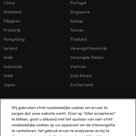
China
Portugal
Duitsland
Singapore
Filipijnen
Spanje
Frankrijk
Taiwan
Hong Kong
Thailand
Ierland
Verenigd Koninkrijk
Indië
Verenigde Staten
Indonesië
Vietnam
Italië
Zuid-Korea
Japan
Zwitserland
Our Policies
Vestigingen
Wij gebruiken strikt noodzakelijke cookies om ervoor te
zorgen dat onze website werkt. Door op “Alles accepteren”
Privacybeleid
Amsterdam
te klikken, gaat u akkoord met het opslaan van niet-strikt
noodzakelijke cookies op uw apparaat om de sitenavigatie
Cookies Policy
Eindhoven
te verbeteren, het gebruik ervan te analyseren en bij te