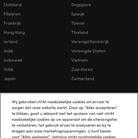
Duitsland
Singapore
Filipijnen
Spanje
Frankrijk
Taiwan
Hong Kong
Thailand
Ierland
Verenigd Koninkrijk
Indië
Verenigde Staten
Indonesië
Vietnam
Italië
Zuid-Korea
Japan
Zwitserland
Our Policies
Vestigingen
Wij gebruiken strikt noodzakelijke cookies om ervoor te
zorgen dat onze website werkt. Door op “Alles accepteren”
Privacybeleid
Amsterdam
te klikken, gaat u akkoord met het opslaan van niet-strikt
noodzakelijke cookies op uw apparaat om de sitenavigatie
Cookies Policy
Eindhoven
te verbeteren, het gebruik ervan te analyseren en bij te
Policy Library
Rotterdam
dragen aan onze marketinginspanningen. U kunt kiezen
voor “Alles weigeren”, behalve strikt noodzakelijke cookies,