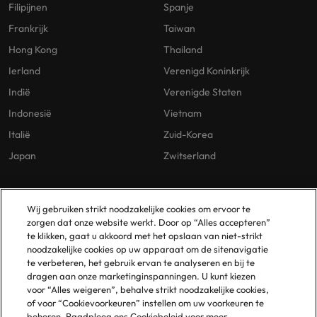
Filipijnen
Spanje
Frankrijk
Taiwan
Hong Kong
Thailand
Ierland
Verenigd Koninkrijk
Indië
Verenigde Staten
Indonesië
Vietnam
Italië
Zuid-Korea
Japan
Zwitserland
Our Policies
Vestigingen
Wij gebruiken strikt noodzakelijke cookies om ervoor te
zorgen dat onze website werkt. Door op “Alles accepteren”
Privacybeleid
Amsterdam
te klikken, gaat u akkoord met het opslaan van niet-strikt
noodzakelijke cookies op uw apparaat om de sitenavigatie
Cookies Policy
Eindhoven
te verbeteren, het gebruik ervan te analyseren en bij te
Policy Library
Rotterdam
dragen aan onze marketinginspanningen. U kunt kiezen
voor “Alles weigeren”, behalve strikt noodzakelijke cookies,
Gelijke Behandeling
of voor “Cookievoorkeuren” instellen om uw voorkeuren te
beheren. Raadpleeg ons Cookiebeleid voor meer