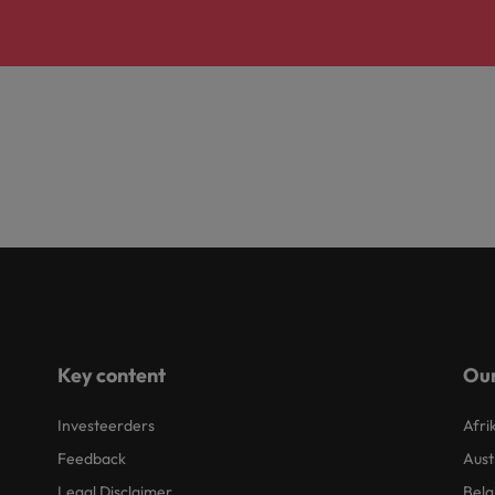
Zwitserland
Key content
Our
Investeerders
Afri
Feedback
Aust
Legal Disclaimer
Belg