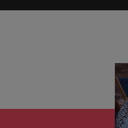
Tijdelijke inhuur
n met ons PR-team.
Filipijnen
Mi
 Publieke Sector
Supply Chain &
d vind je onze kantoren in Amsterdam, Eindhoven en Rotterdam.
Frankrijk
Vakantiekrachten
Ne
cialisten helpen je bij het vinden van een
Van MKB tot grote
le rol binnen de publieke sector of zorg.
sneller, beter en
Hong Kong
Ne
Sales & Marke
contact met werkgevers die jouw tax expertise op
Bouw aan je carr
Rotterdam
schatten.
Contingent workforce soluti
ry
Interne vacat
 op ons rekenen bij het waarmaken van jouw
Een baan in recru
Talent development
terk in je nieuwe baan
.
Maleisië
Mexico
uccesvolle onboarding
Midden-Oosten
Nederland