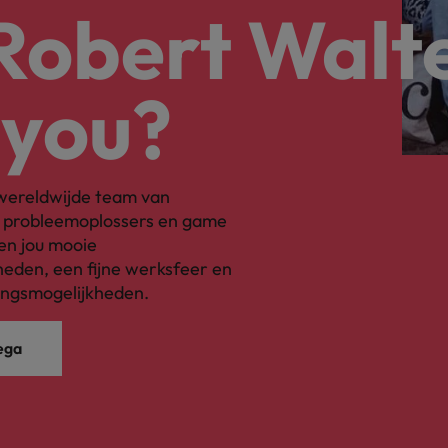
 Robert Walt
alisten hebben de markt in handen
New Zealand
Portugal
 you?
: groeiend gat tussen generalisten en specialisten
Singapore
Spanje
s wereldwijde team van
Taiwan
, probleemoplossers en game
t is het vertrouwen voor altijd weg'
en jou mooie
Thailand
eden, een fijne werksfeer en
ingsmogelijkheden.
l controller aannemen? Download de checklist
Verenigd Koninkrijk
Verenigde Staten
ega
Vietnam
Zuid-Korea