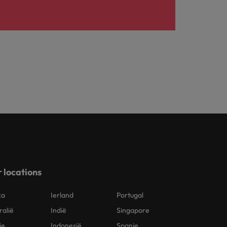
 locations
ka
Ierland
Portugal
ralië
Indië
Singapore
ie
Indonesië
Spanje