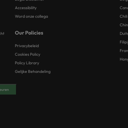
Accessibility
Can
Word onze collega
Chili
Chi
Our Policies
cht
Duit
Filip
Privacybeleid
Fran
Cookies Policy
Hon
Policy Library
Gelijke Behandeling
euren