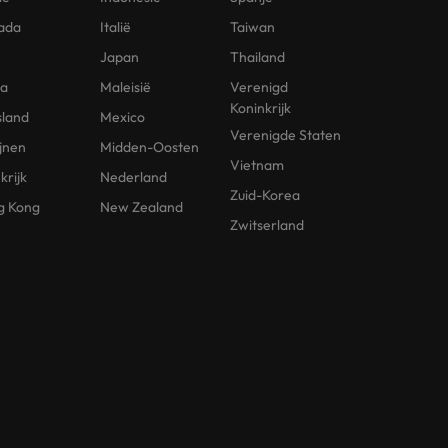
ada
Italië
Taiwan
Japan
Thailand
na
Maleisië
Verenigd
Koninkrijk
sland
Mexico
Verenigde Staten
ijnen
Midden-Oosten
Vietnam
krijk
Nederland
Zuid-Korea
g Kong
New Zealand
Zwitserland