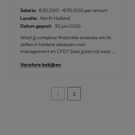
Salaris:
€85,000 - €115,000 per annum
Locatie:
North Holland
Datum gepost:
30 juni 2026
Weet jij complexe financiële analyses om te
zetten in heldere adviezen voor
management en CFO? Zoek jij een rol waarin
je strategie, finance en business
Vacature bekijken
samenbrengt binnen een internationale
organisatie? Lees dan verder.
1
2