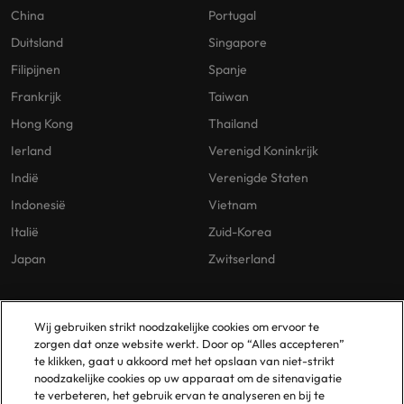
China
Portugal
Duitsland
Singapore
Filipijnen
Spanje
Frankrijk
Taiwan
Hong Kong
Thailand
Ierland
Verenigd Koninkrijk
Indië
Verenigde Staten
Indonesië
Vietnam
Italië
Zuid-Korea
Japan
Zwitserland
Our Policies
Vestigingen
Wij gebruiken strikt noodzakelijke cookies om ervoor te
zorgen dat onze website werkt. Door op “Alles accepteren”
Privacybeleid
Amsterdam
te klikken, gaat u akkoord met het opslaan van niet-strikt
noodzakelijke cookies op uw apparaat om de sitenavigatie
Cookies Policy
Eindhoven
te verbeteren, het gebruik ervan te analyseren en bij te