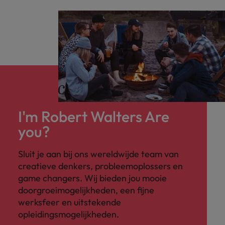
I'm Robert Walters Are
you?
Sluit je aan bij ons wereldwijde team van
creatieve denkers, probleemoplossers en
game changers. Wij bieden jou mooie
doorgroeimogelijkheden, een fijne
werksfeer en uitstekende
opleidingsmogelijkheden.