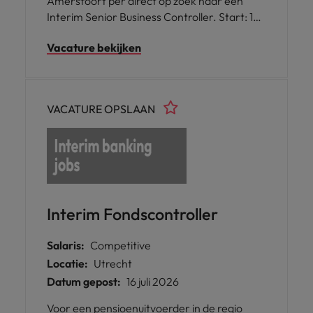
Amersfoort per direct op zoek naar een
Interim Senior Business Controller. Start: 1
september Duur: 4 maanden om mee te
Vacature bekijken
beginnen
VACATURE OPSLAAN
Interim Fondscontroller
Salaris:
Competitive
Locatie:
Utrecht
Datum gepost:
16 juli 2026
Voor een pensioenuitvoerder in de regio