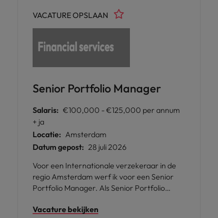
Lees dan snel verder!
VACATURE OPSLAAN
Senior Portfolio Manager
Salaris:
€100,000 - €125,000 per annum
+ ja
Locatie:
Amsterdam
Datum gepost:
28 juli 2026
Voor een Internationale verzekeraar in de
regio Amsterdam werf ik voor een Senior
Portfolio Manager. Als Senior Portfolio
Manager speel je een cruciale rol in het
Vacature bekijken
realiseren van de duurzame en