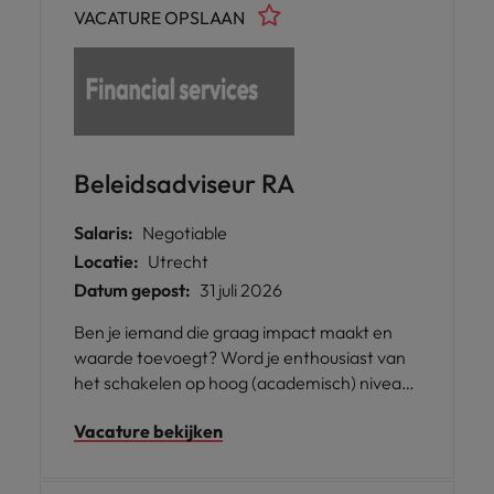
VACATURE OPSLAAN
Beleidsadviseur RA
Salaris:
Negotiable
Locatie:
Utrecht
Datum gepost:
31 juli 2026
Ben je iemand die graag impact maakt en
waarde toevoegt? Word je enthousiast van
het schakelen op hoog (academisch) niveau
en een functie waar je daadwerkelijk het
Vacature bekijken
verschil kan maken? Heb je een groot
verantwoordelijkheidsgevoel en draag je
graag je steentje bij aan de maatschappij?