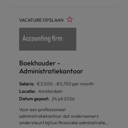
winstgevende groei. Je bent
verantwoordelijk voor het monitoren van de
(operationele) ontwikkelingen binnen de
VACATURE OPSLAAN
portefeuille en de markt, het identificeren
van de belangrijkste factoren die het
technisch resultaat beïnvloeden en het
formuleren van passende
verbetermaatregelen.
Boekhouder -
Administratiekantoor
Salaris:
€3,500 - €5,750 per month
Locatie:
Amsterdam
Datum gepost:
24 juli 2026
Voor een professioneel
administratiekantoor dat ondernemers
ondersteunt bij hun financiële administratie