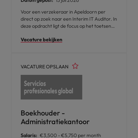
Datum gepost:
13 juli 2026
Voor een verzekeraar in Apeldoorn per
direct op zoek naar een Interim IT Auditor. In
deze opdracht ligt de focus op het toetsen
van de General IT Controls (GITC) en het
Vacature bekijken
ondersteunen van het auditteam bij IT
onderzoeken. Start: 1 september 2027
Duur: 4 maanden
VACATURE OPSLAAN
Boekhouder -
Administratiekantoor
Salaris:
€3,500 - €5,750 per month