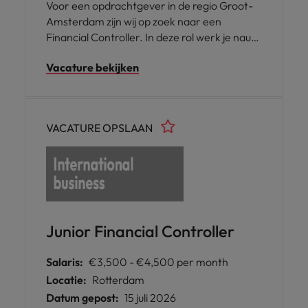
Voor een opdrachtgever in de regio Groot-
Amsterdam zijn wij op zoek naar een
Financial Controller. In deze rol werk je nauw
samen met de Finance Manager en ben je
Vacature bekijken
een belangrijke schakel binnen het Finance
team. Je draagt bij aan een betrouwbare
financiële administratie, ondersteunt de
periodieke afsluitingen en levert een actieve
VACATURE OPSLAAN
bijdrage aan rapportages en
procesverbeteringen.
Junior Financial Controller
Salaris:
€3,500 - €4,500 per month
Locatie:
Rotterdam
Datum gepost:
15 juli 2026