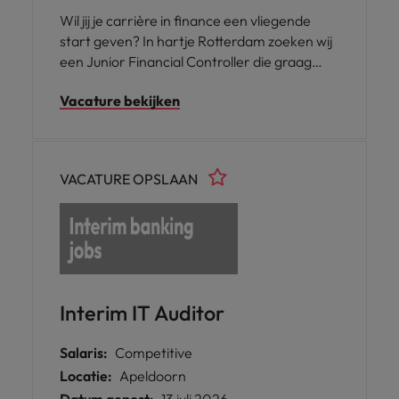
Wil jij je carrière in finance een vliegende
start geven? In hartje Rotterdam zoeken wij
een Junior Financial Controller die graag
meewerkt aan financiële rapportages,
Vacature bekijken
analyses en verbeterprojecten. Je krijgt de
kans om jezelf te ontwikkelen binnen een
professionele organisatie en door te groeien
in het controllersvak.
VACATURE OPSLAAN
Interim IT Auditor
Salaris:
Competitive
Locatie:
Apeldoorn