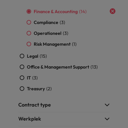
vacatures
Je kunt op ons
Italië
Zuid-Korea
Finance & Accounting
(14)
rekenen bij
Een baan in
het
Japan
Zwitserland
recruitment -
Compliance
(3)
waarmaken
iets voor jou?
van jouw
Operationeel
(3)
ambities.
Risk Management
(1)
Legal
(15)
Office & Management Support
(13)
IT
(3)
Treasury
(2)
Contract type
Werkplek