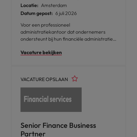
Locatie:
Amsterdam
Datum gepost:
6 juli 2026
Voor een professioneel
administratiekantoor dat ondernemers
ondersteunt bij hun financiële administratie
zoeken we een betrokken en nauwkeurige
Vacature bekijken
professional. Je werkt dagelijks met cijfers,
klanten en processen en zorgt voor
overzicht en kwaliteit. Je komt terecht in een
omgeving waar vakkennis, samenwerking
VACATURE OPSLAAN
en ontwikkeling centraal staan.
Senior Finance Business
Partner