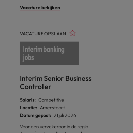
zoeken we een betrokken en nauwkeurige
Vacature bekijken
professional. Je werkt dagelijks met cijfers,
klanten en processen en zorgt voor
overzicht en kwaliteit. Je komt terecht in een
omgeving waar vakkennis, samenwerking
VACATURE OPSLAAN
en ontwikkeling centraal staan.
Interim Senior Business
Controller
Salaris:
Competitive
Locatie:
Amersfoort
Datum gepost:
21 juli 2026
Voor een verzekeraar in de regio