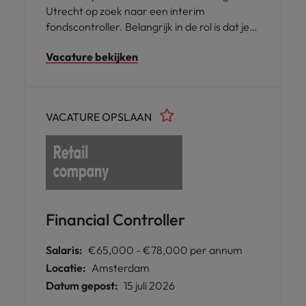
Utrecht op zoek naar een interim
fondscontroller. Belangrijk in de rol is dat je
ook mee kan bewegen in de veranderingen
Vacature bekijken
met betrekking tot WTP. Start: 1 september
2027 Duur: 6 maanden
VACATURE OPSLAAN
Financial Controller
Salaris:
€65,000 - €78,000 per annum
Locatie:
Amsterdam
Datum gepost:
15 juli 2026