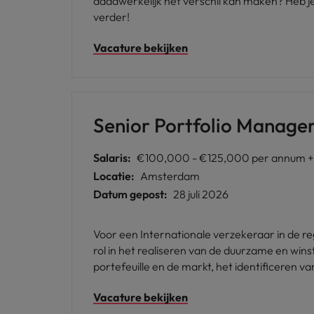
daadwerkelijk het verschil kan maken? Heb je
verder!
Vacature bekijken
Senior Portfolio Manage
Salaris:
€100,000 - €125,000 per annum + 
Locatie:
Amsterdam
Datum gepost:
28 juli 2026
Voor een Internationale verzekeraar in de regio Amsterdam werf ik
rol in het realiseren van de duurzame en win
portefeuille en de markt, het identificeren v
verbetermaatregelen.
Vacature bekijken