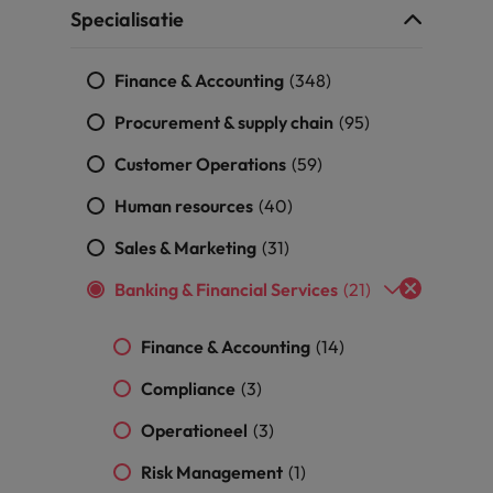
Specialisatie
alisten hebben de markt in handen
New Zealand
Finance & Accounting
(348)
Portugal
: groeiend gat tussen generalisten en specialisten
Procurement & supply chain
(95)
Singapore
Customer Operations
(59)
Spanje
Human resources
(40)
Taiwan
t is het vertrouwen voor altijd weg'
Sales & Marketing
(31)
Thailand
Banking & Financial Services
(21)
l controller aannemen? Download de checklist
Verenigd Koninkrijk
Finance & Accounting
(14)
Verenigde Staten
Compliance
(3)
Vietnam
Operationeel
(3)
Risk Management
(1)
Zuid-Korea