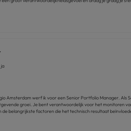
 een groot verantwoordelijkheidsgevoel en draag je graag je ste
r
ja
 voor een Senior Portfolio Manager. Als Senior Portfolio Manager speel je een cruciale
stgevende groei. Je bent verantwoordelijk voor het monitoren va
an de belangrijkste factoren die het technisch resultaat beïnvlo