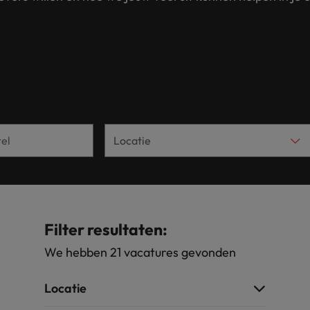
Tijdelijke inhuur
n met ons PR-team.
Filipijnen
Mi
 Publieke Sector
Supply Chain &
d vind je onze kantoren in Amsterdam, Eindhoven en Rotterdam.
Frankrijk
Vakantiekrachten
Ne
cialisten helpen je bij het vinden van een
Van MKB tot grote
le rol binnen de publieke sector of zorg.
sneller, beter en
Hong Kong
Ne
Sales & Marke
contact met werkgevers die jouw tax expertise op
Bouw aan je carr
Rotterdam
schatten.
Contingent workforce soluti
ry
Interne vacat
 op ons rekenen bij het waarmaken van jouw
Een baan in recru
Talent development
terk in je nieuwe baan
.
Maleisië
Filter resultaten:
Mexico
We hebben 21 vacatures gevonden
uccesvolle onboarding
Midden-Oosten
Locatie
Nederland