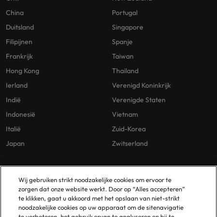
China
Portugal
Duitsland
Singapore
Filipijnen
Spanje
Frankrijk
Taiwan
Hong Kong
Thailand
Ierland
Verenigd Koninkrijk
Indië
Verenigde Staten
Indonesië
Vietnam
Italië
Zuid-Korea
Japan
Zwitserland
Our Policies
Vestigingen
Wij gebruiken strikt noodzakelijke cookies om ervoor te
zorgen dat onze website werkt. Door op “Alles accepteren”
Privacybeleid
Amsterdam
te klikken, gaat u akkoord met het opslaan van niet-strikt
noodzakelijke cookies op uw apparaat om de sitenavigatie
Cookies Policy
Eindhoven
te verbeteren, het gebruik ervan te analyseren en bij te