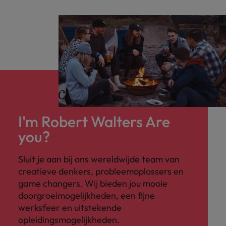
en complexe organisatie.
I'm Robert Walters Are
you?
Sluit je aan bij ons wereldwijde team van
creatieve denkers, probleemoplossers en
game changers. Wij bieden jou mooie
doorgroeimogelijkheden, een fijne
werksfeer en uitstekende
opleidingsmogelijkheden.