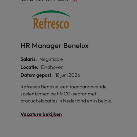
HR Manager Benelux
Salaris:
Negotiable
Locatie:
Eindhoven
Datum gepost:
18 juni 2026
Refresco Benelux, een toonaangevende
speler binnen de FMCG-sector met
productielocaties in Nederland en in België,
zoekt een HR Manager Benelux voor het
Vacature bekijken
hoofdkantoor in Maarheeze. In deze
sleutelpositie krijg je de kans om direct bij te
dragen aan het versterken van leiderschap
en talentontwikkeling binnen een groeiende