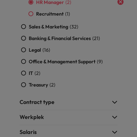
HR Manager
(2)
vacatures
Je kunt op ons
Italië
Zuid-Korea
Recruitment
(1)
rekenen bij
Een baan in
het
Japan
Zwitserland
recruitment -
Sales & Marketing
(32)
waarmaken
iets voor jou?
van jouw
Banking & Financial Services
(21)
ambities.
Legal
(16)
Office & Management Support
(9)
IT
(2)
Treasury
(2)
Contract type
Werkplek
Salaris