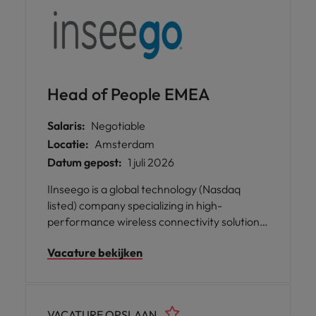
Head of People EMEA
Salaris:
Negotiable
Locatie:
Amsterdam
Datum gepost:
1 juli 2026
IInseego is a global technology (Nasdaq
listed) company specializing in high-
performance wireless connectivity solutions.
The company designs and develops
Vacature bekijken
advanced 4G and 5G mobile broadband
devices, fixed wireless access solutions, and
cloud-based software that help businesses
and individuals stay securely connected.
VACATURE OPSLAAN