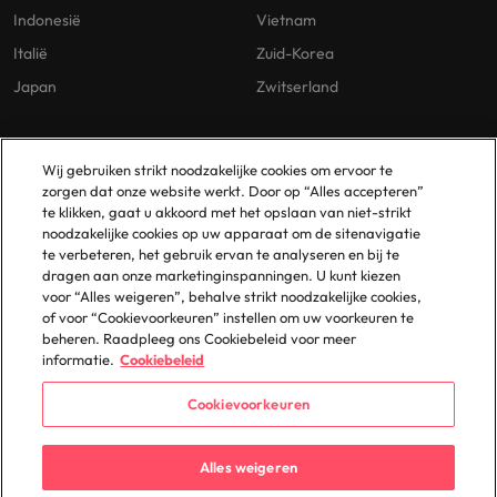
Indonesië
Vietnam
Italië
Zuid-Korea
Japan
Zwitserland
Our Policies
Vestigingen
Wij gebruiken strikt noodzakelijke cookies om ervoor te
zorgen dat onze website werkt. Door op “Alles accepteren”
Privacybeleid
Amsterdam
te klikken, gaat u akkoord met het opslaan van niet-strikt
noodzakelijke cookies op uw apparaat om de sitenavigatie
Cookies Policy
Eindhoven
te verbeteren, het gebruik ervan te analyseren en bij te
Policy Library
Rotterdam
dragen aan onze marketinginspanningen. U kunt kiezen
voor “Alles weigeren”, behalve strikt noodzakelijke cookies,
Gelijke Behandeling
of voor “Cookievoorkeuren” instellen om uw voorkeuren te
beheren. Raadpleeg ons Cookiebeleid voor meer
informatie.
Cookiebeleid
Cookievoorkeuren
© 2025 Robert Walters Plc. All Rights Reserved.
Alles weigeren