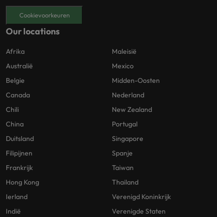
Cookievoorkeuren
Our locations
Afrika
Maleisië
Australië
Mexico
Belgie
Midden-Oosten
Canada
Nederland
Chili
New Zealand
China
Portugal
Duitsland
Singapore
Filipijnen
Spanje
Frankrijk
Taiwan
Hong Kong
Thailand
Ierland
Verenigd Koninkrijk
Indië
Verenigde Staten