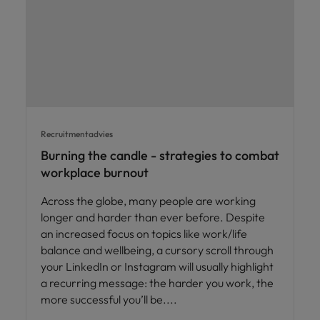
vacatures
Je kunt op ons
Italië
Zuid-Korea
rekenen bij
Een baan in
het
Japan
Zwitserland
recruitment -
waarmaken
iets voor jou?
van jouw
ambities.
Recruitmentadvies
Burning the candle - strategies to combat
workplace burnout
Across the globe, many people are working
longer and harder than ever before. Despite
an increased focus on topics like work/life
balance and wellbeing, a cursory scroll through
your LinkedIn or Instagram will usually highlight
a recurring message: the harder you work, the
more successful you’ll be.