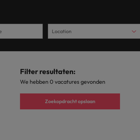
Tijdelijke inhuur
n met ons PR-team.
Filipijnen
Mi
 Publieke Sector
Supply Chain &
d vind je onze kantoren in Amsterdam, Eindhoven en Rotterdam.
Frankrijk
Vakantiekrachten
Ne
cialisten helpen je bij het vinden van een
Van MKB tot grote
le rol binnen de publieke sector of zorg.
sneller, beter en
Hong Kong
Ne
Sales & Marke
contact met werkgevers die jouw tax expertise op
Bouw aan je carr
Rotterdam
schatten.
Contingent workforce soluti
Filter resultaten:
ry
Interne vacat
We hebben 0 vacatures gevonden
 op ons rekenen bij het waarmaken van jouw
Een baan in recru
Talent development
terk in je nieuwe baan
.
Maleisië
Zoekopdracht opslaan
Mexico
uccesvolle onboarding
Midden-Oosten
Nederland