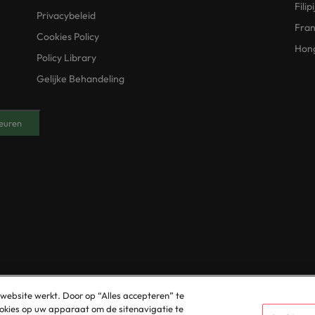
Filip
Privacybeleid
Fran
Cookies Policy
Hon
Policy Library
Gelijke Behandeling
euren
© 2025 Robert Walters Plc. All Rights Reserved.
 website werkt. Door op “Alles accepteren” te
cookies op uw apparaat om de sitenavigatie te