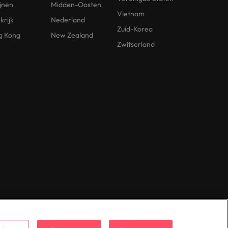
ijnen
Midden-Oosten
Vietnam
krijk
Nederland
Zuid-Korea
g Kong
New Zealand
Zwitserland