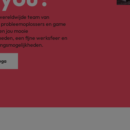
Zwitserland
s wereldwijde team van
, probleemoplossers en game
en jou mooie
eden, een fijne werksfeer en
ingsmogelijkheden.
ega