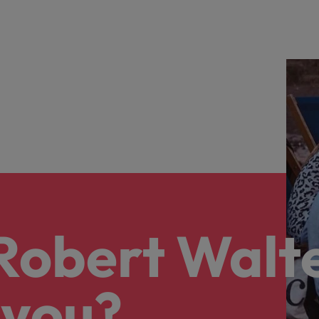
alisten hebben de markt in handen
New Zealand
Portugal
: groeiend gat tussen generalisten en specialisten
Singapore
Spanje
Taiwan
t is het vertrouwen voor altijd weg'
Thailand
l controller aannemen? Download de checklist
Verenigd Koninkrijk
 Robert Walt
Verenigde Staten
Vietnam
 you?
Zuid-Korea