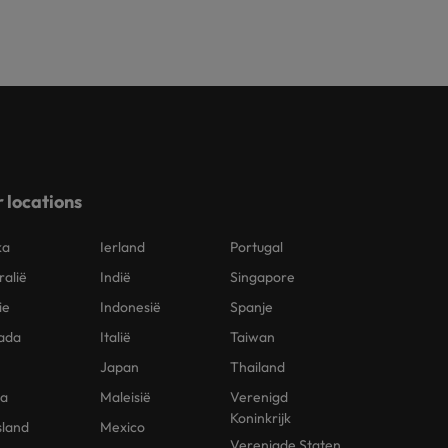
 locations
ka
Ierland
Portugal
ralië
Indië
Singapore
ie
Indonesië
Spanje
ada
Italië
Taiwan
Japan
Thailand
na
Maleisië
Verenigd
Koninkrijk
sland
Mexico
Verenigde Staten