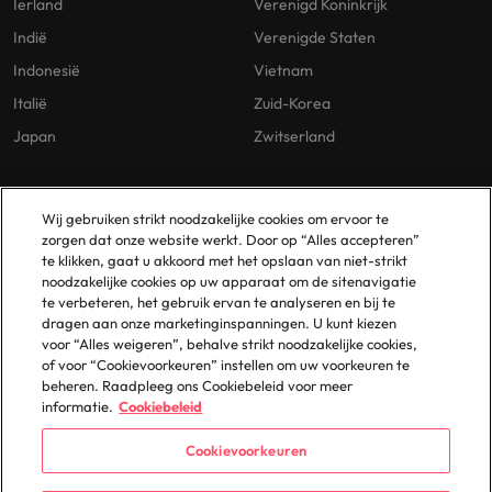
Ierland
Verenigd Koninkrijk
Indië
Verenigde Staten
Indonesië
Vietnam
Italië
Zuid-Korea
Japan
Zwitserland
Our Policies
Vestigingen
Wij gebruiken strikt noodzakelijke cookies om ervoor te
zorgen dat onze website werkt. Door op “Alles accepteren”
Privacybeleid
Amsterdam
te klikken, gaat u akkoord met het opslaan van niet-strikt
noodzakelijke cookies op uw apparaat om de sitenavigatie
Cookies Policy
Eindhoven
te verbeteren, het gebruik ervan te analyseren en bij te
Policy Library
Rotterdam
dragen aan onze marketinginspanningen. U kunt kiezen
voor “Alles weigeren”, behalve strikt noodzakelijke cookies,
Gelijke Behandeling
of voor “Cookievoorkeuren” instellen om uw voorkeuren te
beheren. Raadpleeg ons Cookiebeleid voor meer
informatie.
Cookiebeleid
Cookievoorkeuren