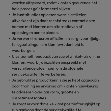
worden uitgevoerd, zodat klanten gedurende het
vacatures
Je kunt op ons
Italië
Zuid-Korea
hele proces geïnformeerd blijven.
rekenen bij
Een baan in
Je kunt situaties oplossen waarin artikelen
het
Japan
Zwitserland
recruitment -
uitverkocht zijn door rechtstreeks contact op te
waarmaken
iets voor jou?
nemen met klanten om alternatieven of
van jouw
oplossingen aan te bieden.
ambities.
Je verwerkt retouren efficiënt en zorgt voor tijdige
terugbetalingen om klanttevredenheid te
waarborgen.
U verzamelt feedback van zowel winkel- als online
klanten, waarbij u inzichten bespreekt met
verschillende afdelingen om de algehele
servicekwaliteit te verbeteren.
Je gebruikt je productkennis die je hebt opgedaan
door training en ervaring om klanten nauwkeurig
te adviseren over pasvorm, grootte en
assortimentsopties.
Je zorgt ervoor dat elke klant positief terugkijkt op
zijn aankoop door de servicekwaliteit te