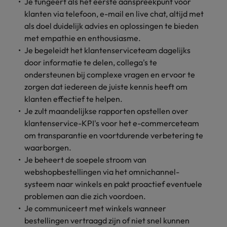
Je fungeert als het eerste aanspreekpunt voor
Belgie
Midden-Oosten
Van MKB tot
Carrière-advies
Finance interimtarieven in 2026:
grote
klanten via telefoon, e-mail en live chat, altijd met
Onze
Liegen op je cv: 'Als het uitkomt is
New Zealand
groeiend gat tussen generalisten en
Canada
Nederland
multinational, jij
Sales & Marketing
specialisten
als doel duidelijk advies en oplossingen te bieden
het vertrouwen voor altijd weg'
helpt je
specialisten
helpen je bij
met empathie en enthousiasme.
Portugal
werkgever
Chili
New Zealand
het vinden van
Je begeleidt het klantenserviceteam dagelijks
Treasury
sneller, beter en
een financiële
Recruitmentadvies
Singapore
door informatie te delen, collega's te
efficiënter te
China
Portugal
rol binnen de
Business controller of financial
ondersteunen bij complexe vragen en ervoor te
worden.
publieke
Spanje
controller aannemen? Download de
Interne vacatures
zorgen dat iedereen de juiste kennis heeft om
Duitsland
sector of zorg.
Singapore
checklist
Werken bij ons
Taiwan
klanten effectief te helpen.
Filipijnen
Je zult maandelijkse rapporten opstellen over
Spanje
Tax
Sales &
Onze mensen maken het verschil. Lees
Thailand
klantenservice-KPI's voor het e-commerceteam
Marketing
hun verhaal en kom alles te weten over
Frankrijk
Taiwan
Kom in contact
om transparantie en voortdurende verbetering te
Verenigd Koninkrijk
een carrière bij Robert Walters
met
Bouw aan je
waarborgen.
Nederland.
Hong Kong
werkgevers
Thailand
carrière en aan
Verenigde Staten
Je beheert de soepele stroom van
die jouw tax
de groei van je
webshopbestellingen via het omnichannel-
Ontdek meer
expertise op
Ierland
Verenigd Koninkrijk
Vietnam
werkgever.
systeem naar winkels en pakt proactief eventuele
waarde
problemen aan die zich voordoen.
schatten.
Zuid-Korea
Indië
Verenigde Staten
Je communiceert met winkels wanneer
Zwitserland
Indonesië
Vietnam
bestellingen vertraagd zijn of niet snel kunnen
Treasury
Interne