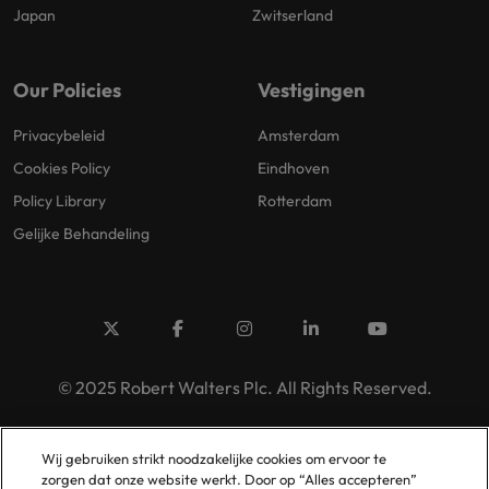
Japan
Zwitserland
Our Policies
Vestigingen
Privacybeleid
Amsterdam
Cookies Policy
Eindhoven
Policy Library
Rotterdam
Gelijke Behandeling
© 2025 Robert Walters Plc. All Rights Reserved.
Wij gebruiken strikt noodzakelijke cookies om ervoor te
zorgen dat onze website werkt. Door op “Alles accepteren”