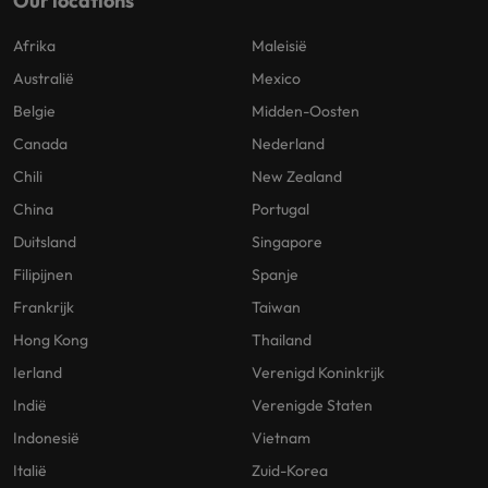
Our locations
Afrika
Maleisië
Australië
Mexico
Belgie
Midden-Oosten
Canada
Nederland
Chili
New Zealand
China
Portugal
Duitsland
Singapore
Filipijnen
Spanje
Frankrijk
Taiwan
Hong Kong
Thailand
Ierland
Verenigd Koninkrijk
Indië
Verenigde Staten
Indonesië
Vietnam
Italië
Zuid-Korea