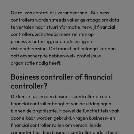
Belgie
Midden-Oosten
Van MKB tot
Carrière-advies
Finance interimtarieven in 2026:
grote
Onze
Liegen op je cv: 'Als het uitkomt is
New Zealand
De rol van controllers verandert snel. Business
groeiend gat tussen generalisten en
Canada
Nederland
multinational, jij
Sales & Marketing
specialisten
het vertrouwen voor altijd weg'
controllers worden steeds vaker gevraagd om data
helpt je
specialisten
helpen je bij
Portugal
werkgever
Chili
te vertalen naar stuurinformatie, terwijl financial
New Zealand
het vinden van
Treasury
sneller, beter en
een financiële
Recruitmentadvies
controllers zich steeds meer richten op
Singapore
efficiënter te
China
Portugal
rol binnen de
Business controller of financial
procesverbetering, automatisering en
worden.
publieke
Spanje
controller aannemen? Download de
risicobeheersing. Dat maakt het belangrijker dan
Interne vacatures
Duitsland
sector of zorg.
Singapore
checklist
ooit om scherp te hebben welk profiel jouw
Werken bij ons
Taiwan
organisatie nodig heeft.
Filipijnen
Spanje
Tax
Sales &
Onze mensen maken het verschil. Lees
Thailand
Business controller of financial
Marketing
hun verhaal en kom alles te weten over
Frankrijk
Taiwan
Kom in contact
Verenigd Koninkrijk
een carrière bij Robert Walters
controller?
met
Bouw aan je
Nederland.
Hong Kong
werkgevers
Thailand
carrière en aan
Verenigde Staten
De keuze tussen een business controller en een
die jouw tax
de groei van je
Ontdek meer
financial controller hangt af van de uitdagingen
expertise op
Ierland
Verenigd Koninkrijk
Vietnam
werkgever.
waarde
binnen de organisatie. Hoewel de functietitels vaak
schatten.
Zuid-Korea
Indië
Verenigde Staten
door elkaar worden gebruikt, vragen business- en
financial controller rollen om verschillende
Zwitserland
Indonesië
Vietnam
Treasury
Interne
competenties. Een business controller ondersteunt