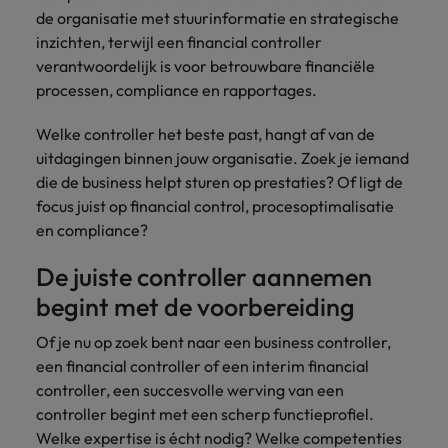
vacatures
de organisatie met stuurinformatie en strategische
Je kunt op ons
Italië
Zuid-Korea
inzichten, terwijl een financial controller
rekenen bij
Een baan in
verantwoordelijk is voor betrouwbare financiële
het
Japan
Zwitserland
recruitment -
processen, compliance en rapportages.
waarmaken
iets voor jou?
van jouw
ambities.
Welke controller het beste past, hangt af van de
uitdagingen binnen jouw organisatie. Zoek je iemand
die de business helpt sturen op prestaties? Of ligt de
focus juist op financial control, procesoptimalisatie
en compliance?
De juiste controller aannemen
begint met de voorbereiding
Of je nu op zoek bent naar een business controller,
een financial controller of een interim financial
controller, een succesvolle werving van een
controller begint met een scherp functieprofiel.
Welke expertise is écht nodig? Welke competenties