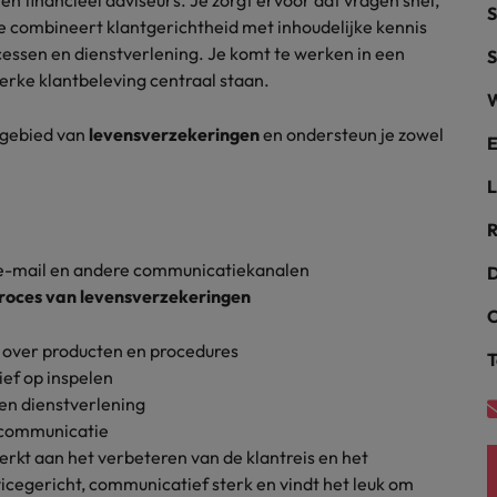
en financieel adviseurs. Je zorgt ervoor dat vragen snel,
S
e combineert klantgerichtheid met inhoudelijke kennis
alisten hebben de markt in handen
New Zealand
cessen en dienstverlening. Je komt te werken in een
S
terke klantbeleving centraal staan.
Portugal
W
: groeiend gat tussen generalisten en specialisten
t gebied van
levensverzekeringen
en ondersteun je zowel
Singapore
E
L
Spanje
R
Taiwan
t is het vertrouwen voor altijd weg'
 e-mail en andere communicatiekanalen
D
Thailand
oces van levensverzekeringen
C
l controller aannemen? Download de checklist
Verenigd Koninkrijk
s over producten en procedures
T
ief op inspelen
Verenigde Staten
en dienstverlening
Vietnam
ntcommunicatie
rkt aan het verbeteren van de klantreis en het
Zuid-Korea
icegericht, communicatief sterk en vindt het leuk om