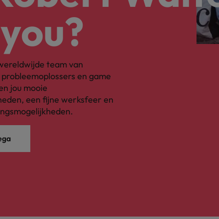
 you?
s wereldwijde team van
, probleemoplossers en game
en jou mooie
eden, een fijne werksfeer en
ingsmogelijkheden.
ega