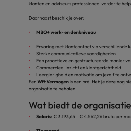
klanten en adviseurs professioneel verder te hel
Japan
Daarnaast beschik je over:
MBO+ werk- en denkniveau
Ervaring met klantcontact via verschillende 
Sterke communicatieve vaardigheden
Een proactieve en gestructureerde manier v
Commercieel inzicht en klantgerichtheid
Leergierigheid en motivatie om jezelf te ont
Een
Wft Vermogen
is een pré. Heb je deze nog ni
organisatie te behalen.
Wat biedt de organisati
Salaris:
€ 3.193,65 – € 4.562,26 bruto per maa
13e maand