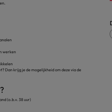
pen.
Zwitserland
kanalen
an werken
wikkelen
et? Dan krijg je de mogelijkheid om deze via de
e?
nd (o.b.v. 38 uur)