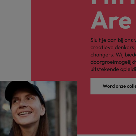
Are
Sluit je aan bij on
creatieve denkers
changers. Wij bied
doorgroeimogelijkh
uitstekende opleid
Word onze coll