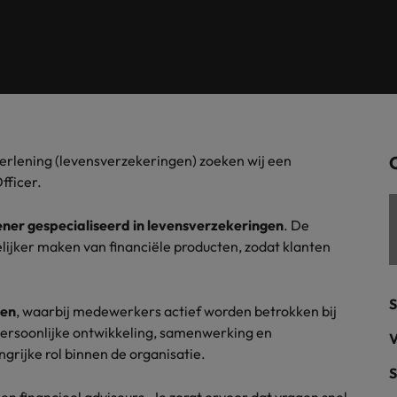
Tijdelijke inhuur
n met ons PR-team.
Filipijnen
Mi
 Publieke Sector
Supply Chain &
d vind je onze kantoren in Amsterdam, Eindhoven en Rotterdam.
Frankrijk
Vakantiekrachten
Ne
cialisten helpen je bij het vinden van een
Van MKB tot grote
le rol binnen de publieke sector of zorg.
sneller, beter en
Hong Kong
Ne
Sales & Marke
contact met werkgevers die jouw tax expertise op
Bouw aan je carr
verlening (levensverzekeringen) zoeken wij een
Rotterdam
schatten.
Contingent workforce soluti
fficer.
ry
Interne vacat
lener gespecialiseerd in levensverzekeringen
. De
elijker maken van financiële producten, zodat klanten
 op ons rekenen bij het waarmaken van jouw
Een baan in recru
Talent development
terk in je nieuwe baan
.
Maleisië
S
nen
, waarbij medewerkers actief worden betrokken bij
Mexico
uccesvolle onboarding
Persoonlijke ontwikkeling, samenwerking en
V
rijke rol binnen de organisatie.
Midden-Oosten
S
Nederland