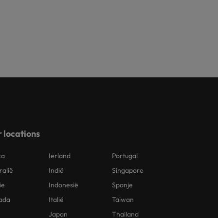
 locations
ka
Ierland
Portugal
ralië
Indië
Singapore
ie
Indonesië
Spanje
ada
Italië
Taiwan
Japan
Thailand