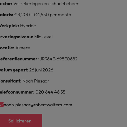
ector:
Verzekeringen en schadebeheer
alaris:
€3,200 - €4,550 per month
erkplek:
Hybride
rvaringsniveau:
Mid-level
ocatie:
Almere
eferentienummer:
JR964E-698E0682
atum gepost:
26 juni 2026
onsultant:
Noah Piesaar
elefoonnummer:
020 644 46 55
noah.piesaar@robertwalters.com
Solliciteren