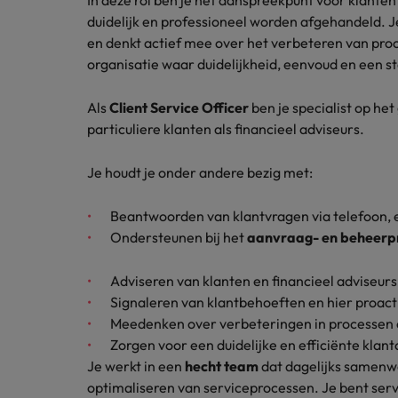
In deze rol ben je hét aanspreekpunt voor klanten 
Carrière-advies
duidelijk en professioneel worden afgehandeld. J
Interim finance in 2026: speci
Treasury
Chili
en denkt actief mee over het verbeteren van pro
organisatie waar duidelijkheid, eenvoud en een s
China
Recruitmentadvies
Interne vacatures
Finance interimtarieven in 2026
Als
Client Service Officer
ben je specialist op he
Duitsland
Werken bij ons
particuliere klanten als financieel adviseurs.
Onze mensen maken het verschil. Lees
Filipijnen
hun verhaal en kom alles te weten over
Je houdt je onder andere bezig met:
Carrière-advies
Frankrijk
een carrière bij Robert Walters
Liegen op je cv: 'Als het uitkom
Nederland.
Beantwoorden van klantvragen via telefoon,
Hong Kong
Ondersteunen bij het
aanvraag- en beheerpr
Recruitmentadvies
Ontdek meer
Business controller of financia
Ierland
Adviseren van klanten en financieel adviseur
Signaleren van klantbehoeften en hier proact
Indië
Meedenken over verbeteringen in processen 
Indonesië
Zorgen voor een duidelijke en efficiënte kla
Je werkt in een
hecht team
dat dagelijks samenwe
Italië
optimaliseren van serviceprocessen. Je bent serv