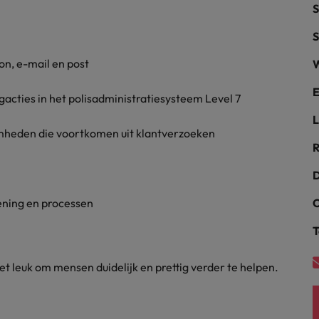
S
alisten hebben de markt in handen
New Zealand
S
Portugal
n, e-mail en post
W
: groeiend gat tussen generalisten en specialisten
Singapore
E
acties in het polisadministratiesysteem Level 7
L
Spanje
mheden die voortkomen uit klantverzoeken
R
Taiwan
t is het vertrouwen voor altijd weg'
D
Thailand
ening en processen
C
l controller aannemen? Download de checklist
Verenigd Koninkrijk
T
Verenigde Staten
het leuk om mensen duidelijk en prettig verder te helpen.
Vietnam
Zuid-Korea