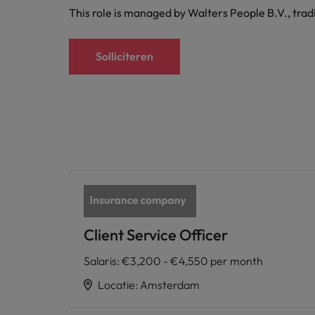
This role is managed by Walters People B.V., tra
Solliciteren
Client Service Officer
Salaris
:
€3,200 - €4,550 per month
Locatie
:
Amsterdam