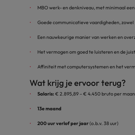
Japan
MBO werk- en denkniveau, met minimaal een
Goede communicatieve vaardigheden, zowel mo
Een nauwkeurige manier van werken en overz
Het vermogen om goed te luisteren en de juist
Affiniteit met computersystemen en het ver
Wat krijg je ervoor terug?
Salaris:
€ 2.895,89 – € 4.450 bruto per maand 
13e maand
200 uur verlof per jaar
(o.b.v. 38 uur)