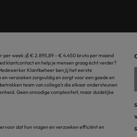
Tijdelijke inhuur
n met ons PR-team.
Filipijnen
Mi
 Publieke Sector
Supply Chain &
d vind je onze kantoren in Amsterdam, Eindhoven en Rotterdam.
Frankrijk
Vakantiekrachten
Ne
cialisten helpen je bij het vinden van een
Van MKB tot grote
le rol binnen de publieke sector of zorg.
sneller, beter en
Hong Kong
Ne
Sales & Marke
contact met werkgevers die jouw tax expertise op
Bouw aan je carr
uur per week 💰 € 2.895,89 – € 4.450 bruto per maand
Rotterdam
schatten.
Contingent workforce soluti
 goed klantcontact en help je mensen graag écht verder?
 Medewerker Klantbeheer ben jij het eerste
ry
Interne vacat
 en verzoeken zorgvuldig en zorgt voor een goede en
 betrokken team van collega’s die elkaar ondersteunen
 op ons rekenen bij het waarmaken van jouw
Een baan in recru
Talent development
terk in je nieuwe baan
.
nheid. Geen onnodige complexiteit, maar duidelijke
Maleisië
S
Mexico
uccesvolle onboarding
V
Midden-Oosten
t ervoor dat hun vragen en verzoeken efficiënt en
S
Nederland