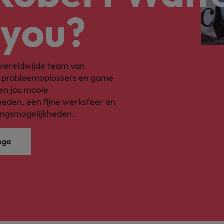
 you?
s wereldwijde team van
, probleemoplossers en game
en jou mooie
eden, een fijne werksfeer en
ingsmogelijkheden.
ega