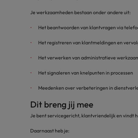
Carrière-advies
Interim finance in 2026: speci
Treasury
Je werkzaamheden bestaan onder andere uit:
Chili
China
Recruitmentadvies
Het beantwoorden van klantvragen via telefoo
Interne vacatures
Finance interimtarieven in 2026
Duitsland
Werken bij ons
Het registreren van klantmeldingen en vervolg
Onze mensen maken het verschil. Lees
Filipijnen
Het verwerken van administratieve werkzaa
hun verhaal en kom alles te weten over
Carrière-advies
Frankrijk
een carrière bij Robert Walters
Liegen op je cv: 'Als het uitkom
Het signaleren van knelpunten in processen
Nederland.
Hong Kong
Recruitmentadvies
Ontdek meer
Meedenken over verbeteringen in dienstverl
Business controller of financia
Ierland
Dit breng jij mee
Indië
Je bent servicegericht, klantvriendelijk en vindt 
Indonesië
Daarnaast heb je:
Italië