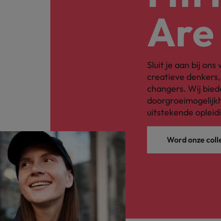
Are
Sluit je aan bij on
creatieve denkers
changers. Wij bied
doorgroeimogelijkh
uitstekende opleid
Word onze coll