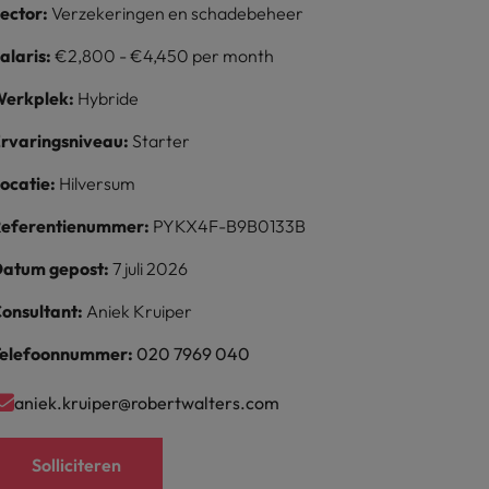
ector:
Verzekeringen en schadebeheer
alaris:
€2,800 - €4,450 per month
erkplek:
Hybride
rvaringsniveau:
Starter
ocatie:
Hilversum
eferentienummer:
PYKX4F-B9B0133B
atum gepost:
7 juli 2026
onsultant:
Aniek Kruiper
elefoonnummer:
020 7969 040
aniek.kruiper@robertwalters.com
Solliciteren