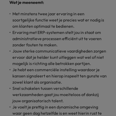
Wat je meeneemt:
vacatures
Je kunt op ons
Italië
Zuid-Korea
rekenen bij
Een baan in
Met minstens twee jaar ervaring in een
het
Japan
Zwitserland
recruitment -
soortgelijke functie weet je precies wat er nodig is
waarmaken
iets voor jou?
om klanten optimaal te bedienen.
van jouw
Ervaring met ERP-systemen stelt jou in staat om
ambities.
administratieve processen efficiënt uit te voeren
zonder fouten te maken.
Jouw sterke communicatieve vaardigheden zorgen
ervoor dat je helder kunt uitleggen wat wel of niet
mogelijk is richting alle betrokken partijen.
Je hebt een commerciële instelling waardoor je
kansen signaleert en hierop inspeelt ten gunste van
zowel klant als organisatie.
Snel schakelen tussen verschillende
werkzaamheden gaat jou moeiteloos af dankzij
jouw organisatorisch talent.
Je voelt je prettig in een dynamische omgeving
waar geen dag hetzelfde is en weet hierin rust te