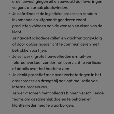
Belgie
Midden-Oosten
orderbevestigingen uit en bewaakt dat leveringen
Van MKB tot
Carrière-advies
Finance interimtarieven in 2026:
grote
volgens afspraak plaatsvinden.
Onze
Liegen op je cv: 'Als het uitkomt is
New Zealand
groeiend gat tussen generalisten en
Canada
Nederland
multinational, jij
Sales & Marketing
specialisten
Je coördineert de logistieke processen rondom
het vertrouwen voor altijd weg'
helpt je
specialisten
helpen je bij
inkomende en uitgaande goederen zodat
Portugal
werkgever
Chili
New Zealand
het vinden van
producten voldoen aan de wensen en eisen van de
Treasury
sneller, beter en
een financiële
Recruitmentadvies
Singapore
klant.
efficiënter te
China
Portugal
rol binnen de
Business controller of financial
Je handelt schadegevallen en klachten zorgvuldig
worden.
publieke
Spanje
controller aannemen? Download de
Interne vacatures
af door oplossingsgericht te communiceren met
Duitsland
sector of zorg.
Singapore
checklist
Werken bij ons
Taiwan
betrokken partijen.
Filipijnen
Spanje
Je verwerkt grote hoeveelheden e-mail- en
Tax
Sales &
Onze mensen maken het verschil. Lees
Thailand
telefoonverkeer zonder het overzicht te verliezen
Marketing
hun verhaal en kom alles te weten over
Frankrijk
Taiwan
Kom in contact
of details over het hoofd te zien.
Verenigd Koninkrijk
een carrière bij Robert Walters
met
Bouw aan je
Je denkt proactief mee over verbeteringen in het
Nederland.
Hong Kong
werkgevers
Thailand
carrière en aan
Verenigde Staten
orderproces en draagt bij aan optimalisatie van
die jouw tax
de groei van je
Ontdek meer
interne procedures.
expertise op
Ierland
Verenigd Koninkrijk
Vietnam
werkgever.
Je werkt samen met collega’s binnen verschillende
waarde
teams om gezamenlijk doelen te behalen en
schatten.
Zuid-Korea
Indië
Verenigde Staten
klanttevredenheid te waarborgen.
Zwitserland
Indonesië
Vietnam
Treasury
Interne