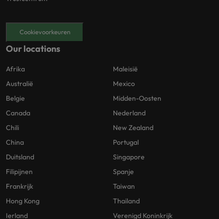
Cookievoorkeuren
Our locations
Afrika
Maleisië
Australië
Mexico
Belgie
Midden-Oosten
Canada
Nederland
Chili
New Zealand
China
Portugal
Duitsland
Singapore
Filipijnen
Spanje
Frankrijk
Taiwan
Hong Kong
Thailand
Ierland
Verenigd Koninkrijk