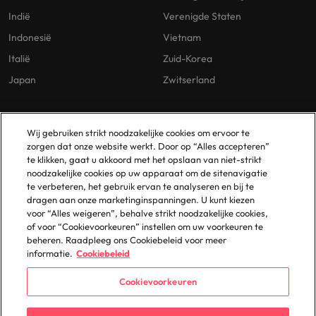
Indië
Verenigde Staten
Indonesië
Vietnam
Italië
Zuid-Korea
Japan
Zwitserland
Our Policies
Vestigingen
Wij gebruiken strikt noodzakelijke cookies om ervoor te
zorgen dat onze website werkt. Door op “Alles accepteren”
Privacybeleid
Amsterdam
te klikken, gaat u akkoord met het opslaan van niet-strikt
noodzakelijke cookies op uw apparaat om de sitenavigatie
Cookies Policy
Eindhoven
te verbeteren, het gebruik ervan te analyseren en bij te
Policy Library
Rotterdam
dragen aan onze marketinginspanningen. U kunt kiezen
voor “Alles weigeren”, behalve strikt noodzakelijke cookies,
Gelijke Behandeling
of voor “Cookievoorkeuren” instellen om uw voorkeuren te
beheren. Raadpleeg ons Cookiebeleid voor meer
informatie.
Cookiebeleid
Cookievoorkeuren