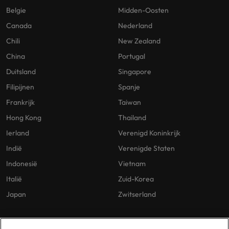
Belgie
Midden-Oosten
Canada
Nederland
Chili
New Zealand
China
Portugal
Duitsland
Singapore
Filipijnen
Spanje
Frankrijk
Taiwan
Hong Kong
Thailand
Ierland
Verenigd Koninkrijk
Indië
Verenigde Staten
Indonesië
Vietnam
Italië
Zuid-Korea
Japan
Zwitserland