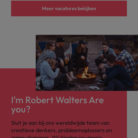
Meer vacatures bekijken
I'm Robert Walters Are
you?
Sluit je aan bij ons wereldwijde team van
creatieve denkers, probleemoplossers en
game changers. Wij bieden jou mooie