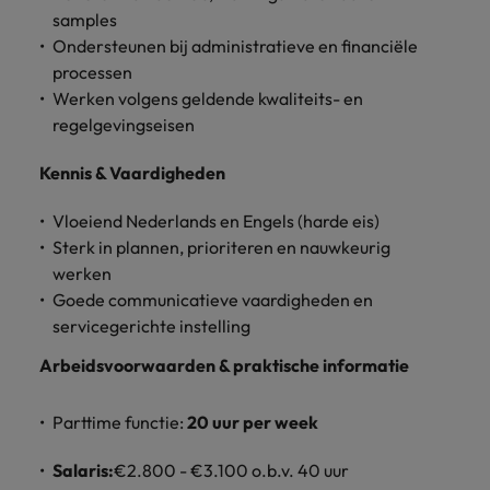
vacatures
samples
Je kunt op ons
Italië
Zuid-Korea
Ondersteunen bij administratieve en financiële
rekenen bij
Een baan in
processen
het
Japan
Zwitserland
recruitment -
Werken volgens geldende kwaliteits- en
waarmaken
iets voor jou?
van jouw
regelgevingseisen
ambities.
Kennis & Vaardigheden
Vloeiend Nederlands en Engels (harde eis)
Sterk in plannen, prioriteren en nauwkeurig
werken
Goede communicatieve vaardigheden en
servicegerichte instelling
Arbeidsvoorwaarden & praktische informatie
Parttime functie:
20 uur per week
Salaris:
€2.800 - €3.100 o.b.v. 40 uur