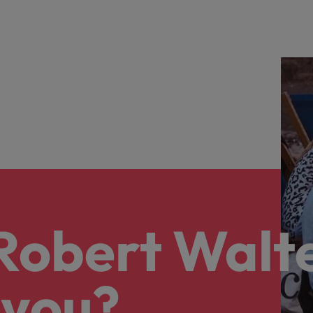
 Robert Walt
 you?