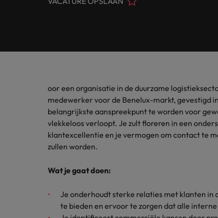
VACATURE OPSLAAN
Customer Service
Contact
Permanente werving & selectie
opneme
Meer lezen
(Semi)
Internationaal bekend, met een lokale touch. In Nederlan
Beveel een vriend aan
Carrièreadvies
Interim
Onze spe
Human Resources
Neem contact op
financië
Ons verhaal
Salary survey
Executive search
Recruitmentadvies
Legal
Vestigingen
Tax
Investeerders
Outsourcing
Robert Walters Academy
Kom in 
Webinars
oor een organisatie in de duurzame logistieksecto
Amsterdam
Office & Management Support
waarde 
Recruitment process outsourcing
Gelijkheid, diversiteit & inclusie
medewerker voor de Benelux-markt, gevestigd in 
Eindhoven
belangrijkste aanspreekpunt te worden voor gewa
Salary Survey
Treasu
Talent advisory
(Semi) Publieke Sector
vlekkeloos verloopt. Je zult floreren in een onde
Verhalen van onze klanten en kandidaten
Onze locaties
Carrière-advies
klantexcellentie en je vermogen om contact te m
Je kunt
Market intelligence
Het 90-dagenplan: zo start je s
ambities
zullen worden.
Supply Chain & Logistics
Afrika
Pers&PR
Recruitmentadvies
Wat je gaat doen:
Australië
Tax
De complete eguide voor een s
Je onderhoudt sterke relaties met klanten in
Belgie
te bieden en ervoor te zorgen dat alle inter
Sales & Marketing
Canada
Je identificeert commerciële kansen door p