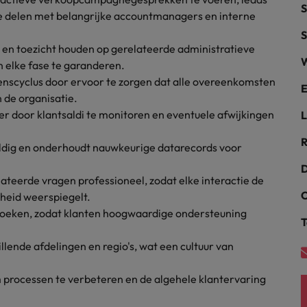
S
te delen met belangrijke accountmanagers en interne
alisten hebben de markt in handen
New Zealand
S
n en toezicht houden op gerelateerde administratieve
Portugal
W
n elke fase te garanderen.
: groeiend gat tussen generalisten en specialisten
enscyclus door ervoor te zorgen dat alle overeenkomsten
Singapore
E
 de organisatie.
eer door klantsaldi te monitoren en eventuele afwijkingen
L
Spanje
R
Taiwan
ldig en onderhoudt nauwkeurige datarecords voor
t is het vertrouwen voor altijd weg'
D
Thailand
ateerde vragen professioneel, zodat elke interactie de
C
heid weerspiegelt.
l controller aannemen? Download de checklist
Verenigd Koninkrijk
rzoeken, zodat klanten hoogwaardige ondersteuning
T
Verenigde Staten
llende afdelingen en regio's, wat een cultuur van
Vietnam
 processen te verbeteren en de algehele klantervaring
Zuid-Korea