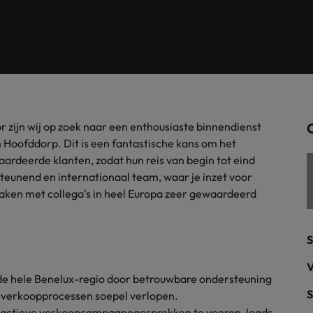
Tijdelijke inhuur
n met ons PR-team.
Filipijnen
Mi
 Publieke Sector
Supply Chain &
d vind je onze kantoren in Amsterdam, Eindhoven en Rotterdam.
Frankrijk
Vakantiekrachten
Ne
cialisten helpen je bij het vinden van een
Van MKB tot grote
le rol binnen de publieke sector of zorg.
sneller, beter en
Hong Kong
Ne
Sales & Marke
contact met werkgevers die jouw tax expertise op
Bouw aan je carr
r zijn wij op zoek naar een enthousiaste binnendienst
Rotterdam
schatten.
Contingent workforce soluti
Hoofddorp. Dit is een fantastische kans om het
ardeerde klanten, zodat hun reis van begin tot eind
ry
Interne vacat
rsteunend en internationaal team, waar je inzet voor
aken met collega's in heel Europa zeer gewaardeerd
 op ons rekenen bij het waarmaken van jouw
Een baan in recru
Talent development
terk in je nieuwe baan
.
Maleisië
S
Mexico
uccesvolle onboarding
V
 de hele Benelux-regio door betrouwbare ondersteuning
Midden-Oosten
S
ne verkoopprocessen soepel verlopen.
roactieve verkoopcampagnegesprekken te voeren, leads
Nederland