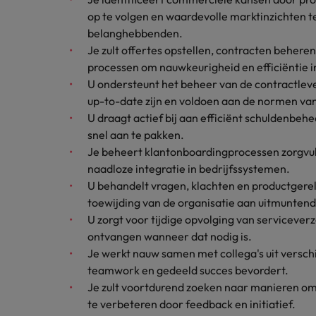
Carrière-advies
op te volgen en waardevolle marktinzichten 
Interim finance in 2026: speci
Treasury
Chili
belanghebbenden.
Je zult offertes opstellen, contracten behere
China
Recruitmentadvies
Interne vacatures
processen om nauwkeurigheid en efficiëntie i
Finance interimtarieven in 2026
U ondersteunt het beheer van de contractlev
Duitsland
Werken bij ons
up-to-date zijn en voldoen aan de normen van
U draagt actief bij aan efficiënt schuldenbeh
Onze mensen maken het verschil. Lees
Filipijnen
snel aan te pakken.
hun verhaal en kom alles te weten over
Carrière-advies
Frankrijk
Je beheert klantonboardingprocessen zorgvu
een carrière bij Robert Walters
Liegen op je cv: 'Als het uitkom
naadloze integratie in bedrijfssystemen.
Nederland.
Hong Kong
U behandelt vragen, klachten en productgerel
Recruitmentadvies
Ontdek meer
toewijding van de organisatie aan uitmuntend
Business controller of financia
Ierland
U zorgt voor tijdige opvolging van serviceve
ontvangen wanneer dat nodig is.
Indië
Je werkt nauw samen met collega's uit verschi
teamwork en gedeeld succes bevordert.
Indonesië
Je zult voortdurend zoeken naar manieren om
Italië
te verbeteren door feedback en initiatief.