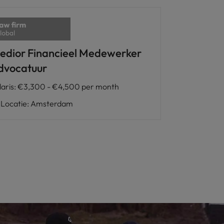
edior Financieel Medewerker
dvocatuur
laris
:
€3,300 - €4,500 per month
Locatie
:
Amsterdam