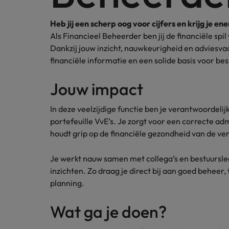
Carrière-advies
Interim finance in 2026: speci
Treasury
Chili
Heb jij een scherp oog voor cijfers en krijg je 
Als Financieel Beheerder ben jij de financiële sp
China
Recruitmentadvies
Dankzij jouw inzicht, nauwkeurigheid en adviesv
Interne vacatures
Finance interimtarieven in 2026
financiële informatie en een solide basis voor be
Duitsland
Werken bij ons
Jouw impact
Onze mensen maken het verschil. Lees
Filipijnen
hun verhaal en kom alles te weten over
Carrière-advies
In deze veelzijdige functie ben je verantwoordelij
Frankrijk
een carrière bij Robert Walters
Liegen op je cv: 'Als het uitkom
portefeuille VvE’s. Je zorgt voor een correcte ad
Nederland.
Hong Kong
houdt grip op de financiële gezondheid van de ver
Recruitmentadvies
Ontdek meer
Business controller of financia
Ierland
Je werkt nauw samen met collega’s en bestuursle
inzichten. Zo draag je direct bij aan goed beheer
Indië
planning.
Indonesië
Wat ga je doen?
Italië