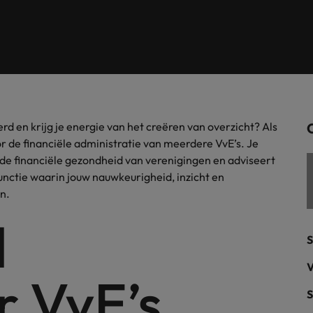
Tijdelijke inhuur
n met ons PR-team.
Filipijnen
Mi
 Publieke Sector
Supply Chain &
d vind je onze kantoren in Amsterdam, Eindhoven en Rotterdam.
Frankrijk
Vakantiekrachten
Ne
cialisten helpen je bij het vinden van een
Van MKB tot grote
le rol binnen de publieke sector of zorg.
sneller, beter en
Hong Kong
Ne
Sales & Marke
contact met werkgevers die jouw tax expertise op
Bouw aan je carr
erd en krijg je energie van het creëren van overzicht? Als
Rotterdam
schatten.
Contingent workforce soluti
r de financiële administratie van meerdere VvE’s. Je
 de financiële gezondheid van verenigingen en adviseert
ry
Interne vacat
unctie waarin jouw nauwkeurigheid, inzicht en
n.
 op ons rekenen bij het waarmaken van jouw
Een baan in recru
Talent development
terk in je nieuwe baan
.
l
Maleisië
S
Mexico
uccesvolle onboarding
V
 VvE’s
Midden-Oosten
S
Nederland