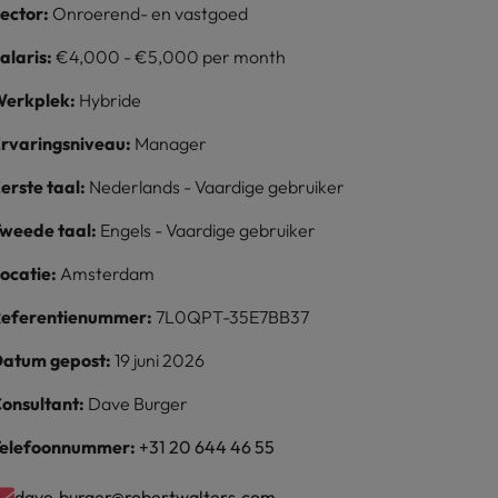
ector:
Onroerend- en vastgoed
alaris:
€4,000 - €5,000 per month
erkplek:
Hybride
rvaringsniveau:
Manager
erste taal:
Nederlands - Vaardige gebruiker
weede taal:
Engels - Vaardige gebruiker
ocatie:
Amsterdam
eferentienummer:
7L0QPT-35E7BB37
atum gepost:
19 juni 2026
onsultant:
Dave Burger
elefoonnummer:
+31 20 644 46 55
dave.burger@robertwalters.com