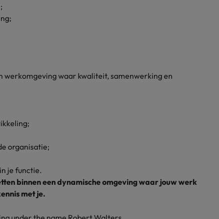
;
ing;
ken werkomgeving waar kwaliteit, samenwerking en
ikkeling;
e organisatie;
n je functie.
te zetten binnen een dynamische omgeving waar jouw werk
ennis met je.
ding under the name Robert Walters.