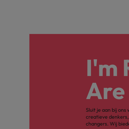
I'm
Are
Sluit je aan bij on
creatieve denkers
changers. Wij bied