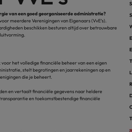
S
alisten hebben de markt in handen
New Zealand
energie van een goed georganiseerde administratie?
S
il voor meerdere Verenigingen van Eigenaars (VvE’s).
Portugal
W
aardigheden beschikken besturen altijd over betrouwbare
: groeiend gat tussen generalisten en specialisten
sluitvorming.
Singapore
E
E
Spanje
T
k voor het volledige financiële beheer van een eigen
Taiwan
t is het vertrouwen voor altijd weg'
ministratie, stelt begrotingen en jaarrekeningen op en
L
Thailand
enigingen die je beheert.
R
l controller aannemen? Download de checklist
Verenigd Koninkrijk
den en vertaalt financiële gegevens naar heldere
D
, transparantie en toekomstbestendige financiële
Verenigde Staten
C
Vietnam
T
Zuid-Korea