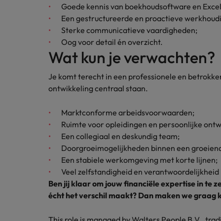
Goede kennis van boekhoudsoftware en Excel
Een gestructureerde en proactieve werkhoud
Sterke communicatieve vaardigheden;
Oog voor detail én overzicht.
Wat kun je verwachten?
Je komt terecht in een professionele en betrok
ontwikkeling centraal staan.
Marktconforme arbeidsvoorwaarden;
Ruimte voor opleidingen en persoonlijke ontw
Een collegiaal en deskundig team;
Doorgroeimogelijkheden binnen een groeiend
Een stabiele werkomgeving met korte lijnen;
Veel zelfstandigheid en verantwoordelijkheid i
Ben jij klaar om jouw financiële expertise in 
écht het verschil maakt? Dan maken we graag k
This role is managed by Walters People B.V., tra