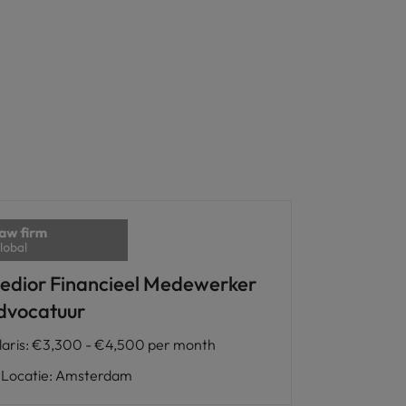
edior Financieel Medewerker
dvocatuur
laris
:
€3,300 - €4,500 per month
Locatie
:
Amsterdam