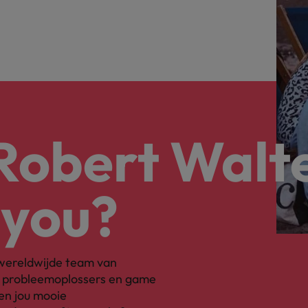
 Robert Walt
 you?
s wereldwijde team van
, probleemoplossers en game
en jou mooie