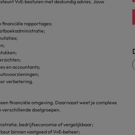
ersteunt VvE-besturen met deskundig advies. Jouw
Zwitserland
 financiële rapportages;
ootboekadministratie;
utaties;
en;
stukken;
erzichten;
es en accountants;
nutsvoorzieningen;
oor verbetering.
 in een financiële omgeving. Daarnaast weet je complexe
an verschillende doelgroepen.
istratie, bedrijfseconomie of vergelijkbaar;
orkeur binnen vastgoed of VvE-beheer;