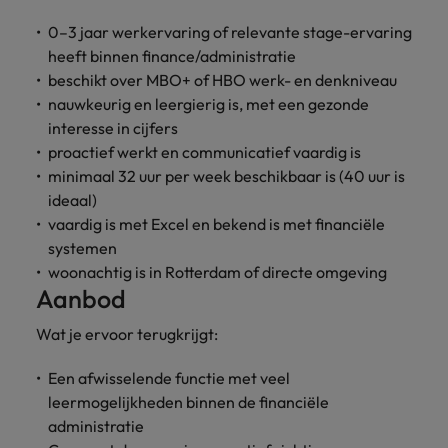
vacatures
Je kunt op ons
Italië
Zuid-Korea
0–3 jaar werkervaring of relevante stage-ervaring
rekenen bij
Een baan in
heeft binnen finance/administratie
het
Japan
Zwitserland
recruitment -
beschikt over MBO+ of HBO werk- en denkniveau
waarmaken
iets voor jou?
nauwkeurig en leergierig is, met een gezonde
van jouw
interesse in cijfers
ambities.
proactief werkt en communicatief vaardig is
minimaal 32 uur per week beschikbaar is (40 uur is
ideaal)
vaardig is met Excel en bekend is met financiële
systemen
woonachtig is in Rotterdam of directe omgeving
Aanbod
Wat je ervoor terugkrijgt:
Een afwisselende functie met veel
leermogelijkheden binnen de financiële
administratie