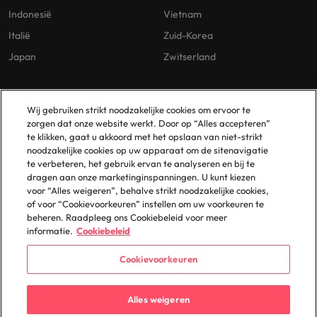
Indonesië
Vietnam
Italië
Zuid-Korea
Japan
Zwitserland
Our Policies
Vestigingen
Wij gebruiken strikt noodzakelijke cookies om ervoor te
zorgen dat onze website werkt. Door op “Alles accepteren”
Privacybeleid
Amsterdam
te klikken, gaat u akkoord met het opslaan van niet-strikt
noodzakelijke cookies op uw apparaat om de sitenavigatie
Cookies Policy
Eindhoven
te verbeteren, het gebruik ervan te analyseren en bij te
Policy Library
Rotterdam
dragen aan onze marketinginspanningen. U kunt kiezen
voor “Alles weigeren”, behalve strikt noodzakelijke cookies,
Gelijke Behandeling
of voor “Cookievoorkeuren” instellen om uw voorkeuren te
beheren. Raadpleeg ons Cookiebeleid voor meer
informatie.
Cookiebeleid
Cookievoorkeuren
© 2025 Robert Walters Plc. All Rights Reserved.
Alles weigeren