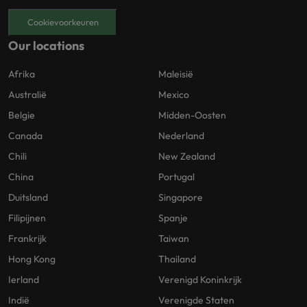
Cookievoorkeuren
Our locations
Afrika
Maleisië
Australië
Mexico
Belgie
Midden-Oosten
Canada
Nederland
Chili
New Zealand
China
Portugal
Duitsland
Singapore
Filipijnen
Spanje
Frankrijk
Taiwan
Hong Kong
Thailand
Ierland
Verenigd Koninkrijk
Indië
Verenigde Staten