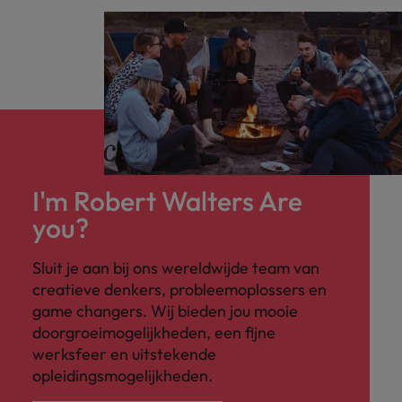
I'm Robert Walters Are
you?
Sluit je aan bij ons wereldwijde team van
creatieve denkers, probleemoplossers en
game changers. Wij bieden jou mooie
doorgroeimogelijkheden, een fijne
werksfeer en uitstekende
opleidingsmogelijkheden.