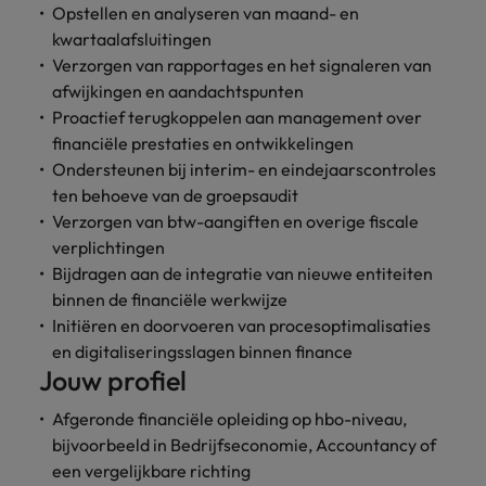
Opstellen en analyseren van maand- en
vacatures
Je kunt op ons
Italië
Zuid-Korea
kwartaalafsluitingen
rekenen bij
Een baan in
Verzorgen van rapportages en het signaleren van
het
Japan
Zwitserland
recruitment -
afwijkingen en aandachtspunten
waarmaken
iets voor jou?
Proactief terugkoppelen aan management over
van jouw
financiële prestaties en ontwikkelingen
ambities.
Ondersteunen bij interim- en eindejaarscontroles
ten behoeve van de groepsaudit
Verzorgen van btw-aangiften en overige fiscale
verplichtingen
Bijdragen aan de integratie van nieuwe entiteiten
binnen de financiële werkwijze
Initiëren en doorvoeren van procesoptimalisaties
en digitaliseringsslagen binnen finance
Jouw profiel
Afgeronde financiële opleiding op hbo-niveau,
bijvoorbeeld in Bedrijfseconomie, Accountancy of
een vergelijkbare richting