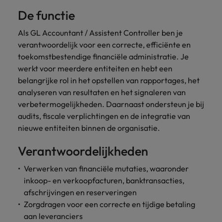
Belgie
Midden-Oosten
Van MKB tot
Carrière-advies
Finance interimtarieven in 2026:
De functie
grote
Onze
Liegen op je cv: 'Als het uitkomt is
New Zealand
groeiend gat tussen generalisten en
Canada
Nederland
multinational, jij
Sales & Marketing
specialisten
het vertrouwen voor altijd weg'
Als GL Accountant / Assistent Controller ben je
helpt je
specialisten
helpen je bij
Portugal
werkgever
Chili
verantwoordelijk voor een correcte, efficiënte en
New Zealand
het vinden van
Treasury
sneller, beter en
een financiële
Recruitmentadvies
toekomstbestendige financiële administratie. Je
Singapore
efficiënter te
China
Portugal
rol binnen de
Business controller of financial
werkt voor meerdere entiteiten en hebt een
worden.
publieke
Spanje
controller aannemen? Download de
belangrijke rol in het opstellen van rapportages, het
Interne vacatures
Duitsland
sector of zorg.
Singapore
checklist
analyseren van resultaten en het signaleren van
Werken bij ons
Taiwan
verbetermogelijkheden. Daarnaast ondersteun je bij
Filipijnen
Spanje
Tax
Sales &
Onze mensen maken het verschil. Lees
Thailand
audits, fiscale verplichtingen en de integratie van
Marketing
hun verhaal en kom alles te weten over
nieuwe entiteiten binnen de organisatie.
Frankrijk
Taiwan
Kom in contact
Verenigd Koninkrijk
een carrière bij Robert Walters
met
Bouw aan je
Verantwoordelijkheden
Nederland.
Hong Kong
werkgevers
Thailand
carrière en aan
Verenigde Staten
die jouw tax
de groei van je
Verwerken van financiële mutaties, waaronder
Ontdek meer
expertise op
Ierland
Verenigd Koninkrijk
Vietnam
werkgever.
inkoop- en verkoopfacturen, banktransacties,
waarde
afschrijvingen en reserveringen
schatten.
Zuid-Korea
Indië
Verenigde Staten
Zorgdragen voor een correcte en tijdige betaling
Zwitserland
Indonesië
Vietnam
aan leveranciers
Treasury
Interne