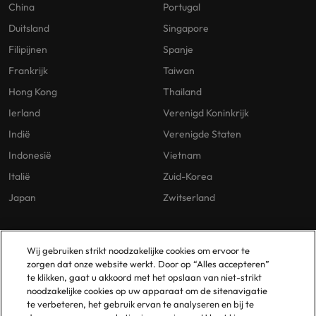
China
Portugal
Duitsland
Singapore
Filipijnen
Spanje
Frankrijk
Taiwan
Hong Kong
Thailand
Ierland
Verenigd Koninkrijk
Indië
Verenigde Staten
Indonesië
Vietnam
Italië
Zuid-Korea
Japan
Zwitserland
Our Policies
Vestigingen
Wij gebruiken strikt noodzakelijke cookies om ervoor te
zorgen dat onze website werkt. Door op “Alles accepteren”
Privacybeleid
Amsterdam
te klikken, gaat u akkoord met het opslaan van niet-strikt
noodzakelijke cookies op uw apparaat om de sitenavigatie
Cookies Policy
Eindhoven
te verbeteren, het gebruik ervan te analyseren en bij te