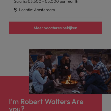
Salaris
:
€3,500 - €5,000 per month
Locatie
:
Amsterdam
Meer vacatures bekijken
I'm Robert Walters Are
you?