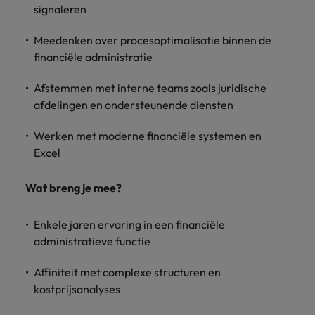
signaleren
vacatures
Je kunt op ons
Italië
Zuid-Korea
rekenen bij
Een baan in
Meedenken over
procesoptimalisatie
binnen de
het
Japan
Zwitserland
recruitment -
financiële administratie
waarmaken
iets voor jou?
van jouw
Afstemmen met interne teams zoals juridische
ambities.
afdelingen en ondersteunende diensten
Werken met moderne financiële systemen en
Excel
Wat breng je mee?
Enkele jaren ervaring in een financiële
administratieve functie
Affiniteit met complexe structuren en
kostprijsanalyses