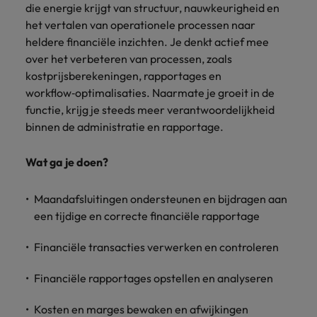
Belgie
Midden-Oosten
Van MKB tot
Carrière-advies
die energie krijgt van structuur, nauwkeurigheid en
Finance interimtarieven in 2026:
grote
Onze
Liegen op je cv: 'Als het uitkomt is
het vertalen van operationele processen naar
New Zealand
groeiend gat tussen generalisten en
Canada
Nederland
multinational, jij
Sales & Marketing
specialisten
het vertrouwen voor altijd weg'
heldere financiële inzichten. Je denkt actief mee
helpt je
specialisten
helpen je bij
Portugal
over het verbeteren van processen, zoals
werkgever
Chili
New Zealand
het vinden van
kostprijsberekeningen
, rapportages en
Treasury
sneller, beter en
een financiële
Recruitmentadvies
Singapore
workflow‑optimalisaties. Naarmate je groeit in de
efficiënter te
China
Portugal
rol binnen de
Business controller of financial
worden.
functie, krijg je steeds meer verantwoordelijkheid
publieke
Spanje
controller aannemen? Download de
Interne vacatures
Duitsland
sector of zorg.
Singapore
binnen de administratie en rapportage.
checklist
Werken bij ons
Taiwan
Filipijnen
Spanje
Tax
Sales &
Wat ga je doen?
Onze mensen maken het verschil. Lees
Thailand
Marketing
hun verhaal en kom alles te weten over
Frankrijk
Taiwan
Kom in contact
Verenigd Koninkrijk
een carrière bij Robert Walters
Maandafsluitingen ondersteunen
en bijdragen aan
met
Bouw aan je
Nederland.
Hong Kong
een tijdige en correcte financiële rapportage
werkgevers
Thailand
carrière en aan
Verenigde Staten
die jouw tax
de groei van je
Ontdek meer
expertise op
Ierland
Verenigd Koninkrijk
Financiële transacties verwerken en controleren
Vietnam
werkgever.
waarde
schatten.
Zuid-Korea
Indië
Verenigde Staten
Financiële rapportages opstellen en analyseren
Zwitserland
Indonesië
Vietnam
Kosten en marges bewaken en afwijkingen
Treasury
Interne