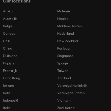
Our locations
Afrika
Maleisië
Australië
Mexico
Belgie
Midden-Oosten
Canada
Nederland
Chili
New Zealand
China
Portugal
Duitsland
Singapore
Filipijnen
Spanje
Frankrijk
Taiwan
Hong Kong
Thailand
Ierland
Verenigd Koninkrijk
Indië
Verenigde Staten
Indonesië
Vietnam
Italië
Zuid-Korea