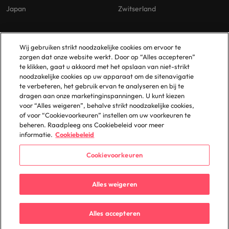
Japan
Zwitserland
Our Policies
Vestigingen
Wij gebruiken strikt noodzakelijke cookies om ervoor te
zorgen dat onze website werkt. Door op “Alles accepteren”
Privacybeleid
Amsterdam
te klikken, gaat u akkoord met het opslaan van niet-strikt
noodzakelijke cookies op uw apparaat om de sitenavigatie
Cookies Policy
Eindhoven
te verbeteren, het gebruik ervan te analyseren en bij te
Policy Library
Rotterdam
dragen aan onze marketinginspanningen. U kunt kiezen
voor “Alles weigeren”, behalve strikt noodzakelijke cookies,
Gelijke Behandeling
of voor “Cookievoorkeuren” instellen om uw voorkeuren te
beheren. Raadpleeg ons Cookiebeleid voor meer
informatie.
Cookiebeleid
Cookievoorkeuren
© 2025 Robert Walters Plc. All Rights Reserved.
Alles weigeren
Alles accepteren