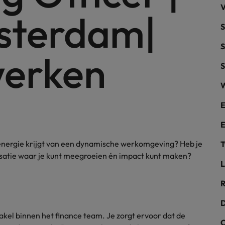
V
sterdam|
alisten hebben de markt in handen
New Zealand
S
Portugal
S
werken
: groeiend gat tussen generalisten en specialisten
Singapore
S
W
Spanje
E
Taiwan
t is het vertrouwen voor altijd weg'
E
Thailand
e energie krijgt van een dynamische werkomgeving? Heb je
T
l controller aannemen? Download de checklist
Verenigd Koninkrijk
isatie waar je kunt meegroeien én impact kunt maken?
L
Verenigde Staten
R
Vietnam
D
akel binnen het finance team. Je zorgt ervoor dat de
Zuid-Korea
C