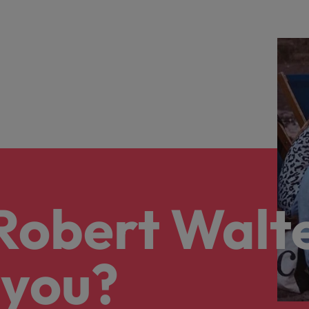
 Robert Walt
 you?