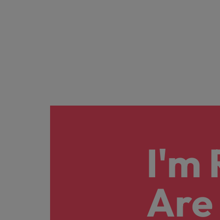
I'm
Are