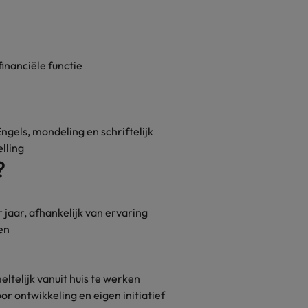
financiële functie
gels, mondeling en schriftelijk
elling
?
jaar, afhankelijk van ervaring
en
telijk vanuit huis te werken
r ontwikkeling en eigen initiatief