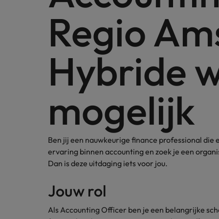
Carrière-advies
Regio Am
Interim finance in 2026: speci
Treasury
Chili
China
Recruitmentadvies
Interne vacatures
Hybride 
Finance interimtarieven in 2026
Duitsland
Werken bij ons
Onze mensen maken het verschil. Lees
Filipijnen
mogelijk
hun verhaal en kom alles te weten over
Carrière-advies
Frankrijk
een carrière bij Robert Walters
Liegen op je cv: 'Als het uitkom
Nederland.
Hong Kong
Recruitmentadvies
Ontdek meer
Ben jij een nauwkeurige finance professional di
Business controller of financia
Ierland
ervaring binnen accounting en zoek je een organ
Dan is deze uitdaging iets voor jou.
Indië
Jouw rol
Indonesië
Italië
Als Accounting Officer ben je een belangrijke sch