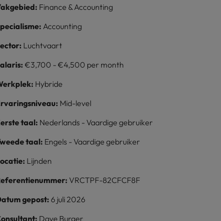
akgebied:
Finance & Accounting
pecialisme:
Accounting
ector:
Luchtvaart
alaris:
€3,700 - €4,500 per month
erkplek:
Hybride
rvaringsniveau:
Mid-level
erste taal:
Nederlands - Vaardige gebruiker
weede taal:
Engels - Vaardige gebruiker
ocatie:
Lijnden
eferentienummer:
VRCTPF-82CFCF8F
atum gepost:
6 juli 2026
onsultant:
Dave Burger