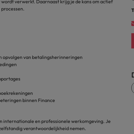
nt wordt verwerkt. Daarnaast krijg je de kans om actief
Zwitserland
e processen.
T
n opvolgen van betalingsherinneringen
oedingen
apportages
tboekrekeningen
eteringen binnen Finance
 een internationale en professionele werkomgeving. Je
zelfstandig verantwoordelijkheid nemen.