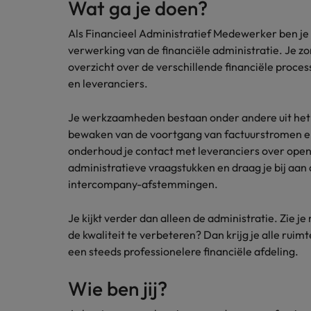
Wat ga je doen?
Carrière-advies
Interim finance in 2026: speci
Treasury
Chili
Als Financieel Administratief Medewerker ben je 
verwerking van de financiële administratie. Je zo
China
Recruitmentadvies
Interne vacatures
overzicht over de verschillende financiële proce
Finance interimtarieven in 2026
en leveranciers.
Duitsland
Werken bij ons
Je werkzaamheden bestaan onder andere uit het 
Onze mensen maken het verschil. Lees
Filipijnen
bewaken van de voortgang van factuurstromen en
hun verhaal en kom alles te weten over
Carrière-advies
Frankrijk
een carrière bij Robert Walters
onderhoud je contact met leveranciers over opens
Liegen op je cv: 'Als het uitkom
Nederland.
administratieve vraagstukken en draag je bij aa
Hong Kong
intercompany-afstemmingen.
Recruitmentadvies
Ontdek meer
Business controller of financia
Ierland
Je kijkt verder dan alleen de administratie. Zie j
de kwaliteit te verbeteren? Dan krijg je alle ru
Indië
een steeds professionelere financiële afdeling.
Indonesië
Wie ben jij?
Italië