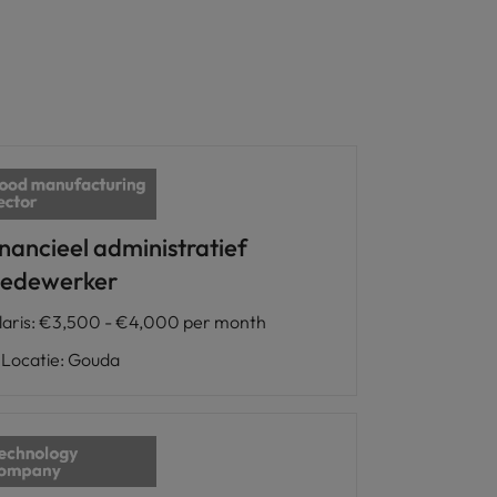
inancieel administratief
edewerker
laris
:
€3,500 - €4,000 per month
Locatie
:
Gouda