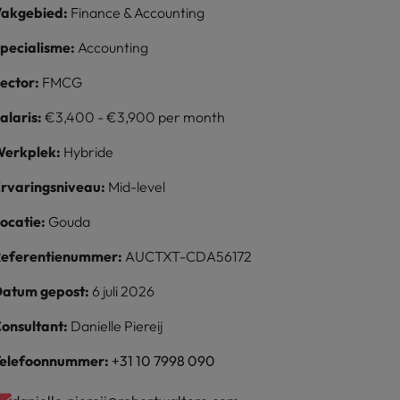
akgebied:
Finance & Accounting
pecialisme:
Accounting
ector:
FMCG
alaris:
€3,400 - €3,900 per month
erkplek:
Hybride
rvaringsniveau:
Mid-level
ocatie:
Gouda
eferentienummer:
AUCTXT-CDA56172
atum gepost:
6 juli 2026
onsultant:
Danielle Piereij
elefoonnummer:
+31 10 7998 090