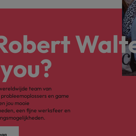
 Robert Walt
 you?
s wereldwijde team van
, probleemoplossers en game
en jou mooie
eden, een fijne werksfeer en
ingsmogelijkheden.
ega