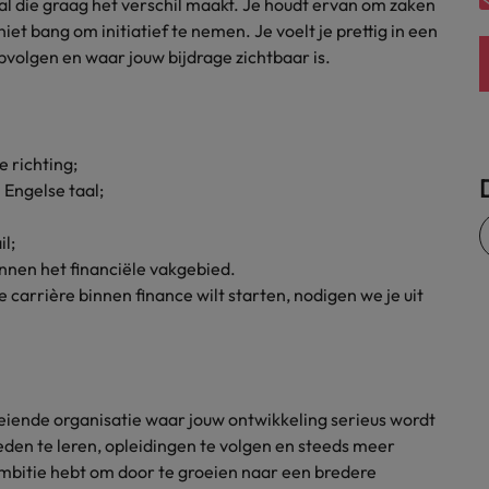
l die graag het verschil maakt. Je houdt ervan om zaken
Zwitserland
iet bang om initiatief te nemen. Je voelt je prettig in een
pvolgen en waar jouw bijdrage zichtbaar is.
 richting;
Engelse taal;
l;
nnen het financiële vakgebied.
carrière binnen finance wilt starten, nodigen we je uit
oeiende organisatie waar jouw ontwikkeling serieus wordt
den te leren, opleidingen te volgen en steeds meer
ambitie hebt om door te groeien naar een bredere