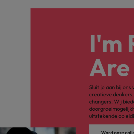
I'm
Are
Sluit je aan bij on
creatieve denkers
changers. Wij bied
doorgroeimogelijkh
uitstekende opleid
Word onze coll