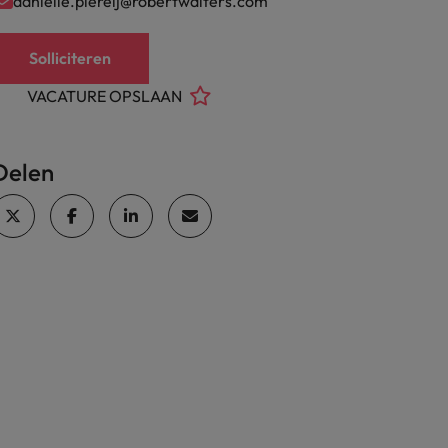
danielle.piereij@robertwalters.com
Solliciteren
VACATURE OPSLAAN
Delen