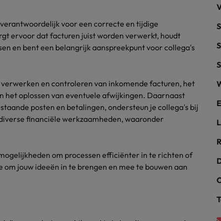
V
alisten hebben de markt in handen
New Zealand
verantwoordelijk voor een correcte en tijdige
S
rgt ervoor dat facturen juist worden verwerkt, houdt
Portugal
S
ssen en bent een belangrijk aanspreekpunt voor collega's
: groeiend gat tussen generalisten en specialisten
Singapore
S
verwerken en controleren van inkomende facturen, het
W
Spanje
 het oplossen van eventuele afwijkingen. Daarnaast
E
Taiwan
taande posten en betalingen, ondersteun je collega's bij
t is het vertrouwen voor altijd weg'
n diverse financiële werkzaamheden, waaronder
L
Thailand
R
l controller aannemen? Download de checklist
Verenigd Koninkrijk
e mogelijkheden om processen efficiënter in te richten of
D
imte om jouw ideeën in te brengen en mee te bouwen aan
Verenigde Staten
C
Vietnam
T
Zuid-Korea